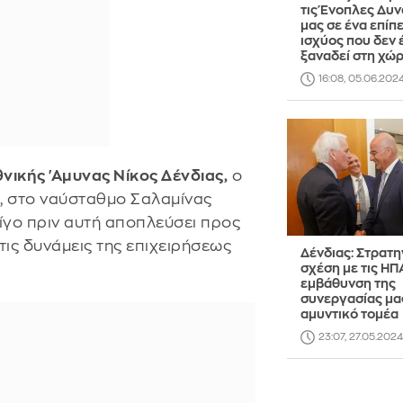
τις Ένοπλες Δυν
μας σε ένα επίπ
ισχύος που δεν
ξαναδεί στη χώ
16:08, 05.06.202
νικής 'Αμυνας Νίκος Δένδιας,
ο
υ, στο ναύσταθμο Σαλαμίνας
ίγο πριν αυτή αποπλεύσει προς
ις δυνάμεις της επιχειρήσεως
Δένδιας: Στρατη
σχέση με τις ΗΠ
εμβάθυνση της
συνεργασίας μα
αμυντικό τομέα
23:07, 27.05.2024