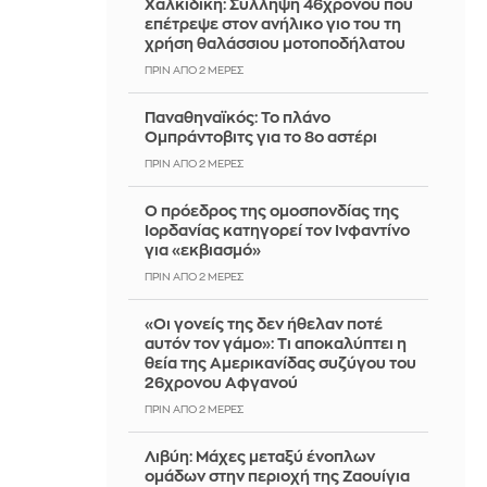
Χαλκιδική: Σύλληψη 46χρονου που
επέτρεψε στον ανήλικο γιο του τη
χρήση θαλάσσιου μοτοποδήλατου
ΠΡΙΝ ΑΠΌ 2 ΜΈΡΕΣ
Παναθηναϊκός: Το πλάνο
Ομπράντοβιτς για το 8ο αστέρι
ΠΡΙΝ ΑΠΌ 2 ΜΈΡΕΣ
Ο πρόεδρος της ομοσπονδίας της
Ιορδανίας κατηγορεί τον Ινφαντίνο
για «εκβιασμό»
ΠΡΙΝ ΑΠΌ 2 ΜΈΡΕΣ
«Οι γονείς της δεν ήθελαν ποτέ
αυτόν τον γάμο»: Τι αποκαλύπτει η
θεία της Αμερικανίδας συζύγου του
26χρονου Αφγανού
ΠΡΙΝ ΑΠΌ 2 ΜΈΡΕΣ
Λιβύη: Μάχες μεταξύ ένοπλων
ομάδων στην περιοχή της Ζαουίγια