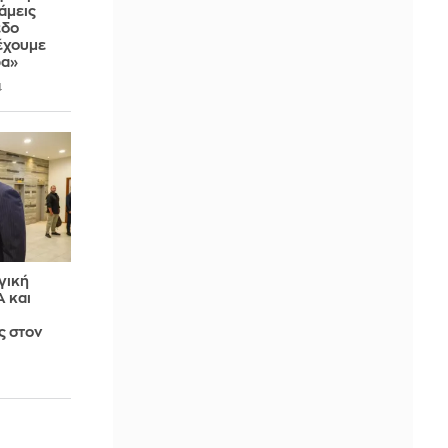
άμεις
εδο
 έχουμε
ρα»
4
γική
Α και
ς στον