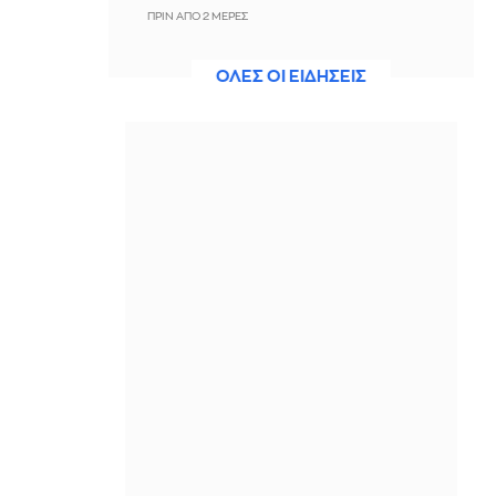
ΠΡΙΝ ΑΠΌ 2 ΜΈΡΕΣ
Ισπανία: Δεκαεπτά μετανάστες
ΟΛΕΣ ΟΙ ΕΙΔΗΣΕΙΣ
σκοτώθηκαν προσπαθώντας να
φτάσουν στις Βαλεαρίδες
ΠΡΙΝ ΑΠΌ 2 ΜΈΡΕΣ
Champions League: Ολυμπιακός -
Ναϊμέγκεν 0-0 (α' ημίχρονο) - Live η
εξέλιξη του αγώνα
ΠΡΙΝ ΑΠΌ 2 ΜΈΡΕΣ
Πώς ξεκίνησε η «megafire» στην
Αττικοβοιωτία: Τι δείχνουν τα πρώτα
ευρήματα της αυτοψίας
ΠΡΙΝ ΑΠΌ 2 ΜΈΡΕΣ
Τα νύχια της Εβελίνας Νικόλιζα είναι
η πιο ενδιαφέρουσα πρόταση mani
του Αυγούστου
ΠΡΙΝ ΑΠΌ 2 ΜΈΡΕΣ