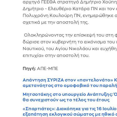
αρχηγό ΓΕΕΘΑ στρατηγό Δημήτριο Χούπη,
Δημήτριο - Ελευθέριο Κατάρα ΠΝ και τον
Πολυχρόνη Κουλούρη ΠΝ, ενημερώθηκε α
σχετικά με την αποστολή της.
Ολοκληρώνοντας την επίσκεψή του στη φ
δώρισε στον κυβερνήτη το εικόνισμα του
Ναυτικού, του Αγίου Νικολάου και ευχήθ
επιτυχία» στην αποστολή του.
Πηγή:
ΑΠΕ-ΜΠΕ
Απάντηση ΣΥΡΙΖΑ στον «παντελονάτο» Κ
αμετανόητος στο ομοφοβικό του παραλ
Μητσοτάκης στο υπουργείο Ανάπτυξης: Όλ
θα συνεχιστούν ως το τέλος του έτους
«Σπαρτιάτες»: Διακόπηκε για τις 16 Ιουλί
εξαπάτηση εκλογικού σώματος με ηθικό 