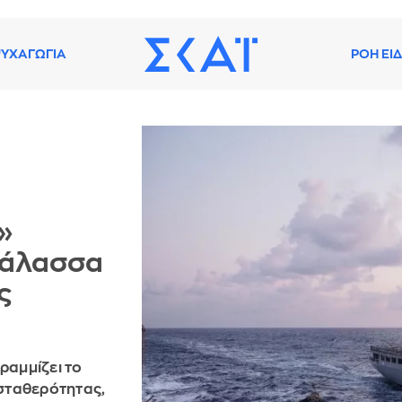
ΥΧΑΓΩΓΙΑ
ΡΟΗ ΕΙ
»
Θάλασσα
ς
ραμμίζει το
σταθερότητας,