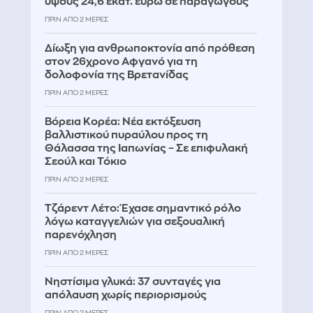
ύψους 24,6 εκατ. ευρώ σε παραγωγούς
ΠΡΙΝ ΑΠΌ 2 ΜΈΡΕΣ
Δίωξη για ανθρωποκτονία από πρόθεση
στον 26χρονο Αφγανό για τη
δολοφονία της Βρετανίδας
ΠΡΙΝ ΑΠΌ 2 ΜΈΡΕΣ
Βόρεια Κορέα: Νέα εκτόξευση
βαλλιστικού πυραύλου προς τη
Θάλασσα της Ιαπωνίας – Σε επιφυλακή
Σεούλ και Τόκιο
ΠΡΙΝ ΑΠΌ 2 ΜΈΡΕΣ
Τζάρεντ Λέτο: Έχασε σημαντικό ρόλο
λόγω καταγγελιών για σεξουαλική
παρενόχληση
ΠΡΙΝ ΑΠΌ 2 ΜΈΡΕΣ
Νηστίσιμα γλυκά: 37 συνταγές για
απόλαυση χωρίς περιορισμούς
ΠΡΙΝ ΑΠΌ 2 ΜΈΡΕΣ