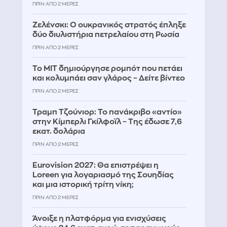
ΠΡΙΝ ΑΠΌ 2 ΜΈΡΕΣ
Ζελένσκι: Ο ουκρανικός στρατός έπληξε
δύο διυλιστήρια πετρελαίου στη Ρωσία
ΠΡΙΝ ΑΠΌ 2 ΜΈΡΕΣ
Το MIT δημιούργησε ρομπότ που πετάει
και κολυμπάει σαν γλάρος – Δείτε βίντεο
ΠΡΙΝ ΑΠΌ 2 ΜΈΡΕΣ
Τραμπ Τζούνιορ: Το πανάκριβο «αντίο»
στην Κίμπερλι Γκίλφοϊλ – Της έδωσε 7,6
εκατ. δολάρια
ΠΡΙΝ ΑΠΌ 2 ΜΈΡΕΣ
Eurovision 2027: Θα επιστρέψει η
Loreen για λογαριασμό της Σουηδίας
και μια ιστορική τρίτη νίκη;
ΠΡΙΝ ΑΠΌ 2 ΜΈΡΕΣ
Άνοιξε η πλατφόρμα για ενισχύσεις