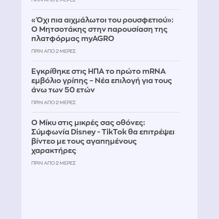
«Όχι πια αιχμάλωτοι του ρουσφετιού»:
Ο Μητσοτάκης στην παρουσίαση της
πλατφόρμας myAGRO
ΠΡΙΝ ΑΠΌ 2 ΜΈΡΕΣ
Εγκρίθηκε στις ΗΠΑ το πρώτο mRNA
εμβόλιο γρίπης – Νέα επιλογή για τους
άνω των 50 ετών
ΠΡΙΝ ΑΠΌ 2 ΜΈΡΕΣ
Ο Μίκυ στις μικρές σας οθόνες:
Σύμφωνία Disney - TikTok θα επιτρέψει
βίντεο με τους αγαπημένους
χαρακτήρες
ΠΡΙΝ ΑΠΌ 2 ΜΈΡΕΣ