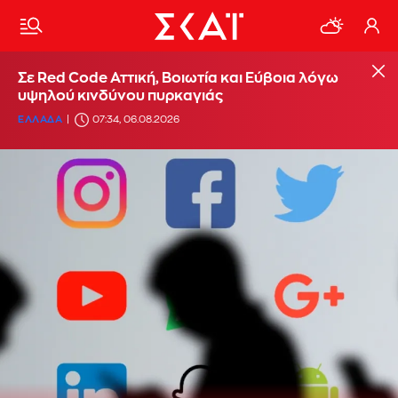
Σε Red Code Αττική, Βοιωτία και Εύβοια λόγω
υψηλού κινδύνου πυρκαγιάς
ΕΛΛΑΔΑ
07:34, 06.08.2026