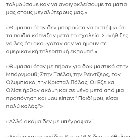
τολμούσαμε καν να ανοιγοκλείσουμε τα μάτια
μας στους μεγαλύτερους μας.»
«Θυμάσαι όταν δεν μπορούσα να πιστέψω ότι
τα παιδιά κάπνιζαν μετά το σχολείο; Συνήθιζες
να λες ότι ακουγόταν σαν να ήμουν σε
αμερικανική τηλεοπτική εκπομπή.»
«Θυμάσαι όταν με πήραν για δοκιμαστικό στην
Μπόρνμουθ; Στην Τσέλσι, την Ρέιντζερς, τον
Ολυμπιακό, την Κρίσταλ Πάλας; Οι Έζε και
Ολίσε ήρθαν ακόμη και σε μένα μετά από μια
προπόνηση και μου είπαν: "Παιδί μου, είσαι
πολύ καλός."»
«Αλλά ακόμα δεν με υπέγραψαν."
«Ακόμα και οι ομάδες Β στο MLS δεν με ήθελαν.