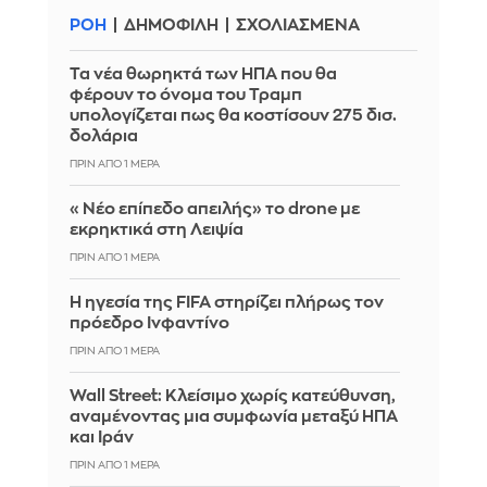
ΡΟΗ
ΔΗΜΟΦΙΛΗ
ΣΧΟΛΙΑΣΜΕΝΑ
Τα νέα θωρηκτά των ΗΠΑ που θα
φέρουν το όνομα του Τραμπ
υπολογίζεται πως θα κοστίσουν 275 δισ.
δολάρια
ΠΡΙΝ ΑΠΌ 1 ΜΈΡΑ
«Νέο επίπεδο απειλής» το drone με
εκρηκτικά στη Λειψία
ΠΡΙΝ ΑΠΌ 1 ΜΈΡΑ
Η ηγεσία της FIFA στηρίζει πλήρως τον
πρόεδρο Ινφαντίνο
ΠΡΙΝ ΑΠΌ 1 ΜΈΡΑ
Wall Street: Κλείσιμο χωρίς κατεύθυνση,
αναμένοντας μια συμφωνία μεταξύ ΗΠΑ
και Ιράν
ΠΡΙΝ ΑΠΌ 1 ΜΈΡΑ