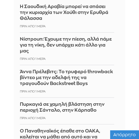
Η Σαουδική Αραβία μπορεί να σπάσει
την κυριαρχία των Χούθι στην Ερυθρά
Θάλασσα
ΠΡΙΝ ΑΠΌ 1 ΜΈΡΑ
Νίστρουπ: Έχουμε την πίεση, αλλά πάμε
για τη νίκη, δεν υπάρχει κάτι άλλο για
μας
ΠΡΙΝ ΑΠΌ 1 ΜΈΡΑ
Άννα Πρέλεβιτς: Το τρυφερό throwback
βίντεο με την αδελφή της να
τραγουδούν Backstreet Boys
ΠΡΙΝ ΑΠΌ 1 ΜΈΡΑ
Πυρκαγιά σε χαμηλή βλάστηση στην
περιοχή Σάνταλο, στην Κάρπαθο
ΠΡΙΝ ΑΠΌ 1 ΜΈΡΑ
Ο Παναθηναϊκός έπαθε στο ΟΑΚΑ,
Απόρρητο
καλείται να μάθει από αυτό και να