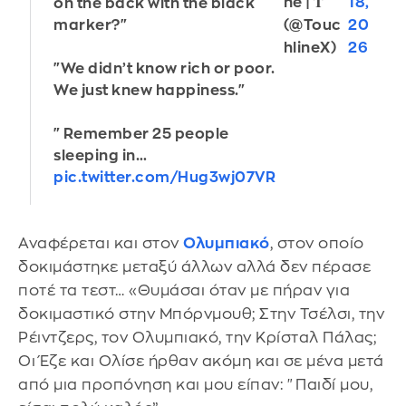
ne | 𝐓
18,
on the back with the black
(@Touc
20
marker?"
hlineX)
26
"We didn’t know rich or poor.
We just knew happiness."
"Remember 25 people
sleeping in…
pic.twitter.com/Hug3wj07VR
Αναφέρεται και στον
Ολυμπιακό
, στον οποίο
δοκιμάστηκε μεταξύ άλλων αλλά δεν πέρασε
ποτέ τα τεστ… «Θυμάσαι όταν με πήραν για
δοκιμαστικό στην Μπόρνμουθ; Στην Τσέλσι, την
Ρέιντζερς, τον Ολυμπιακό, την Κρίσταλ Πάλας;
Οι Έζε και Ολίσε ήρθαν ακόμη και σε μένα μετά
από μια προπόνηση και μου είπαν: "Παιδί μου,