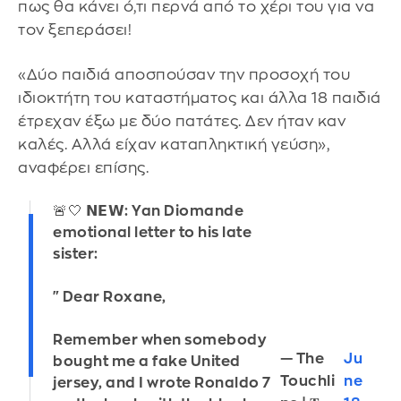
πως θα κάνει ό,τι περνά από το χέρι του για να
τον ξεπεράσει!
«Δύο παιδιά αποσπούσαν την προσοχή του
ιδιοκτήτη του καταστήματος και άλλα 18 παιδιά
έτρεχαν έξω με δύο πατάτες. Δεν ήταν καν
καλές. Αλλά είχαν καταπληκτική γεύση»,
αναφέρει επίσης.
🚨🤍 𝗡𝗘𝗪: Yan Diomande
emotional letter to his late
sister:
"Dear Roxane,
Remember when somebody
— The
Ju
bought me a fake United
Touchli
ne
jersey, and I wrote Ronaldo 7