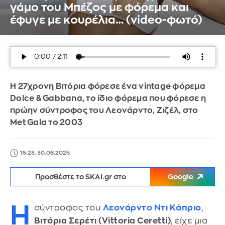
γάμο του Μπέζος με φόρεμα και
έφυγε με κουρέλια… (video-φωτό)
Η 27χρονη Βιτόρια φόρεσε ένα vintage φόρεμα
Dolce & Gabbana, το ίδιο φόρεμα που φόρεσε η
πρώην σύντροφος του Λεονάρντο, Ζιζέλ, στο
Met Gala το 2003
15:23, 30.06.2025
Προσθέστε το SKAI.gr στο
Google
Η
σύντροφος του
Λεονάρντο Ντι Κάπριο
,
Βιτόρια Σερέτι (Vittoria Ceretti)
, είχε μια