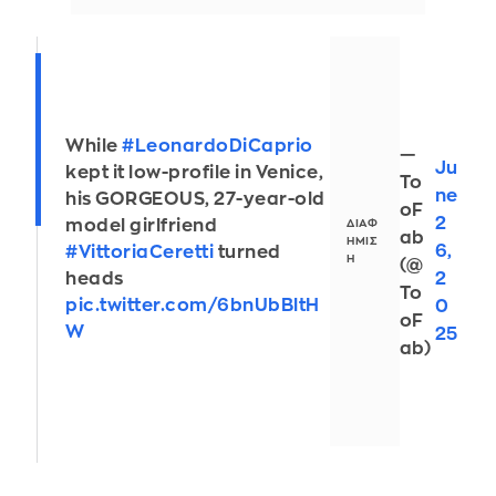
While
#LeonardoDiCaprio
—
Ju
kept it low-profile in Venice,
To
ne
his GORGEOUS, 27-year-old
oF
2
model girlfriend
ab
6,
#VittoriaCeretti
turned
(@
2
heads
To
pic.twitter.com/6bnUbBltH
0
oF
W
25
ab)