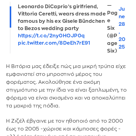
—
Leonardo DiCaprio’s girlfriend,
Ju
Pag
Vittoria Ceretti, wears dress made
ne
e
famous by his ex Gisele Bündchen
28
Six
to Bezos wedding party
,
(@P
https://t.co/2ny0HOJP0q
20
pic.twitter.com/8DeEh7rE91
age
25
Six)
Η Βιτόρια μας έδειξε πώς μια μικρή τρύπα είχε
εμφανιστεί στο μπροστινό μέρος του
φορέματος. Ακολούθησε ένα ακόμη
στιγμιότυπο με την ίδια να είναι ξαπλωμένη, το
φόρεμα να είναι σκισμένο και να αποκαλύπτει
τα μακριά της πόδια.
Η Ζιζέλ έβγαινε με τον ηθοποιό από το 2000
έως το 2005 -χώρισε και κάμποσες φορές -