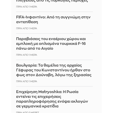
πληγείσες από τις πυρκαγιές περιοχές
ΠΡΙΝ ΑΠΌ 1 ΜΈΡΑ
FIFA-Ινφαντίνο: Από τη συγγνώμη στην
αντεπίθεση
ΠΡΙΝ ΑΠΌ 1 ΜΈΡΑ
Παραβιάσεις του εναέριου χώρου και
εμπλοκή με οπλισμένα τουρκικά F-16
πάνω από το Αιγαίο
ΠΡΙΝ ΑΠΌ 1 ΜΈΡΑ
Βουλγαρία: Τα θεμέλια της αρχαίας
Γέφυρας του Κωνσταντίνου ήρθαν στο
φως στον Δούναβη, λόγω της ξηρασίας
ΠΡΙΝ ΑΠΌ 1 ΜΈΡΑ
Επιχείρηση Matryoshka: Η Ρωσία
εντείνει τις επιχειρήσεις
παραπληροφόρησης ενόψει εκλογών
σε γερμανικά κρατίδια
ΠΡΙΝ ΑΠΌ 2 ΜΈΡΕΣ