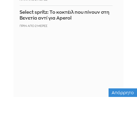
Select spritz: Το κοκτέιλ που πίνουν στη
Βενετία αντί για Aperol
ΠΡΙΝ ΑΠΌ 2 ΜΈΡΕΣ
Απόρρητο