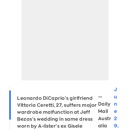
J
—
u
Leonardo DiCaprio's girlfriend
Daily
n
Vittoria Ceretti, 27, suffers major
Mail
e
wardrobe malfunction at Jeff
Austr
2
Bezos's wedding in same dress
alia
9,
worn by A-lister's ex Gisele