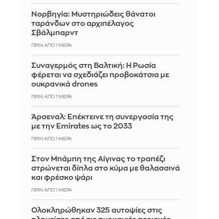
Νορβηγία: Μυστηριώδεις θάνατοι
ταράνδων στο αρχιπέλαγος
Σβάλμπαρντ
ΠΡΙΝ ΑΠΌ 1 ΜΈΡΑ
Συναγερμός στη Βαλτική: Η Ρωσία
φέρεται να σχεδιάζει προβοκάτσια με
ουκρανικά drones
ΠΡΙΝ ΑΠΌ 1 ΜΈΡΑ
Άρσεναλ: Επέκτεινε τη συνεργασία της
με την Emirates ως το 2033
ΠΡΙΝ ΑΠΌ 1 ΜΈΡΑ
Στον Μπάμπη της Αίγινας το τραπέζι
στρώνεται δίπλα στο κύμα με θαλασσινά
και φρέσκο ψάρι
ΠΡΙΝ ΑΠΌ 1 ΜΈΡΑ
Ολοκληρώθηκαν 325 αυτοψίες στις