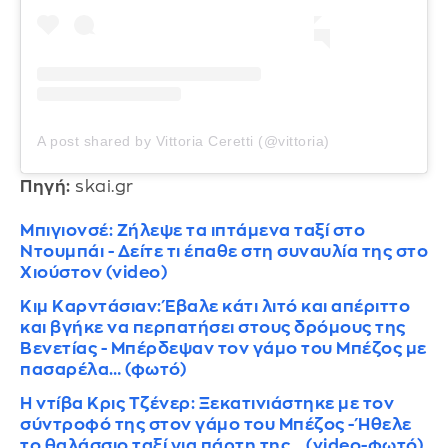
A post shared by Vittoria Ceretti (@vittoria)
Πηγή:
skai.gr
Μπιγιονσέ: Ζήλεψε τα ιπτάμενα ταξί στο
Ντουμπάι - Δείτε τι έπαθε στη συναυλία της στο
Χιούστον (video)
Κιμ Καρντάσιαν: Έβαλε κάτι λιτό και απέριττο
και βγήκε να περπατήσει στους δρόμους της
Βενετίας - Μπέρδεψαν τον γάμο του Μπέζος με
πασαρέλα… (φωτό)
Η ντίβα Κρις Τζένερ: Ξεκατινιάστηκε με τον
σύντροφό της στον γάμο του Μπέζος - Ήθελε
το θαλάσσιο ταξί για πάρτη της… (video-φωτό)