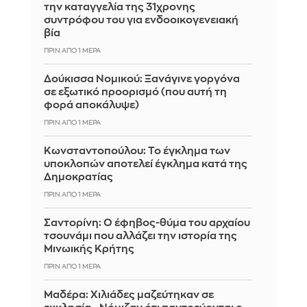
την καταγγελία της 31χρονης
συντρόφου του για ενδοοικογενειακή
βία
ΠΡΙΝ ΑΠΌ 1 ΜΈΡΑ
Δούκισσα Νομικού: Ξανάγινε γοργόνα
σε εξωτικό προορισμό (που αυτή τη
φορά αποκάλυψε)
ΠΡΙΝ ΑΠΌ 1 ΜΈΡΑ
Κωνσταντοπούλου: Το έγκλημα των
υποκλοπών αποτελεί έγκλημα κατά της
Δημοκρατίας
ΠΡΙΝ ΑΠΌ 1 ΜΈΡΑ
Σαντορίνη: Ο έφηβος-θύμα του αρχαίου
τσουνάμι που αλλάζει την ιστορία της
Μινωικής Κρήτης
ΠΡΙΝ ΑΠΌ 1 ΜΈΡΑ
Μαδέρα: Χιλιάδες μαζεύτηκαν σε