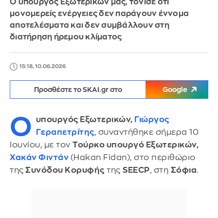
Ο υπουργός Εξωτερικών μας, τόνισε ότι
μονομερείς ενέργειες δεν παράγουν έννομα
αποτελέσματα και δεν συμβάλλουν στη
διατήρηση ήρεμου κλίματος
15:18, 10.06.2026
Προσθέστε το SKAI.gr στο
Google
Ο
υπουργός Εξωτερικών,
Γιώργος
Γεραπετρίτης
, συναντήθηκε σήμερα 10
Ιουνίου, με τον
Τούρκο υπουργό Εξωτερικών,
Χακάν Φιντάν
(Hakan Fidan), στο περιθώριο
της
Συνόδου Κορυφής
της
SEECP
, στη
Σόφια
.