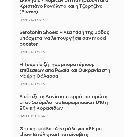
εκκλησία - Νόμιζαν ότι παντρεύονται ο
Κριστιάνο Ρονάλντο και η Τζορτζίνα
(Βίντεο)
ΠΡΙΝ ΑΠΌ 1 ΜΈΡΑ
Serotonin Shoes: Η νέα τάση της μόδας
υπόσχεται να λειτουργήσει σαν mood
booster
ΠΡΙΝ ΑΠΌ 1 ΜΈΡΑ
Η Τουρκία ζήτησε μπορατόριουμ
επιθέσεων από Ρωσία και Ουκρανία στη
Μαύρη Θάλασσα
ΠΡΙΝ ΑΠΌ 1 ΜΈΡΑ
Υπέταξε τη Δανία και τερμάτισε πρώτη
στον 5ο όμιλο του Ευρωμπάσκετ U16 η
Εθνική Κορασίδων
ΠΡΙΝ ΑΠΌ 1 ΜΈΡΑ
Θετική πρόβα τζενεράλε για ΑΕΚ με
show Βιτάλις και Γκατσίνοβιτς