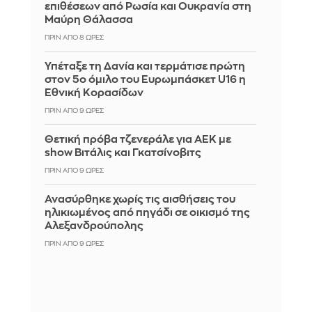
επιθέσεων από Ρωσία και Ουκρανία στη
Μαύρη Θάλασσα
ΠΡΙΝ ΑΠΌ 8 ΏΡΕΣ
Υπέταξε τη Δανία και τερμάτισε πρώτη
στον 5ο όμιλο του Ευρωμπάσκετ U16 η
Εθνική Κορασίδων
ΠΡΙΝ ΑΠΌ 9 ΏΡΕΣ
Θετική πρόβα τζενεράλε για ΑΕΚ με
show Βιτάλις και Γκατσίνοβιτς
ΠΡΙΝ ΑΠΌ 9 ΏΡΕΣ
Ανασύρθηκε χωρίς τις αισθήσεις του
ηλικιωμένος από πηγάδι σε οικισμό της
Αλεξανδρούπολης
ΠΡΙΝ ΑΠΌ 9 ΏΡΕΣ