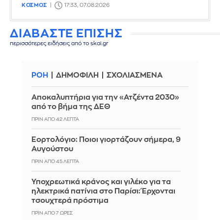
ΚΟΣΜΟΣ
17:33, 07.08.2026
ΔΙΑΒΑΣΤΕ ΕΠΙΣΗΣ
περισσότερες ειδήσεις από το skai.gr
ΡΟΗ
ΔΗΜΟΦΙΛΗ
ΣΧΟΛΙΑΣΜΕΝΑ
Αποκαλυπτήρια για την «Ατζέντα 2030»
από το βήμα της ΔΕΘ
ΠΡΙΝ ΑΠΌ 43 ΛΕΠΤΆ
Εορτολόγιο: Ποιοι γιορτάζουν σήμερα, 9
Αυγούστου
ΠΡΙΝ ΑΠΌ 45 ΛΕΠΤΆ
Υποχρεωτικά κράνος και γιλέκο για τα
ηλεκτρικά πατίνια στο Παρίσι: Έρχονται
τσουχτερά πρόστιμα
ΠΡΙΝ ΑΠΌ 7 ΏΡΕΣ