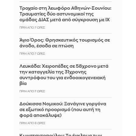
Τροχαίο στη λεωφόρο Αθηνών-Σουνίου:
Τραυματίες δύο αστυνομικοί της
ομάδας ΔΙΑΣ μετά από σύγκρουση με ΙΧ
ΠΡΙΝ ΑΠΌ 7 ΏΡΕΣ
Άγιο Όρος: Θρησκευτικός τουρισμός σε
άνοδο, έσοδα σε πτώση
ΠΡΙΝ ΑΠΌ 7 ΏΡΕΣ
Λευκάδα: Χειροπέδες σε 58χρονο μετά
την καταγγελία της 31χρονης
συντρόφου του για ενδοοικογενειακή
βία
ΠΡΙΝ ΑΠΌ 7 ΏΡΕΣ
Δούκισσα Νομικού: Ξανάγινε γοργόνα
σε εξωτικό προορισμό (που αυτή τη
φορά αποκάλυψε)
ΠΡΙΝ ΑΠΌ 8 ΏΡΕΣ
Κωνσταντοπούλου: Το έγκλημα των