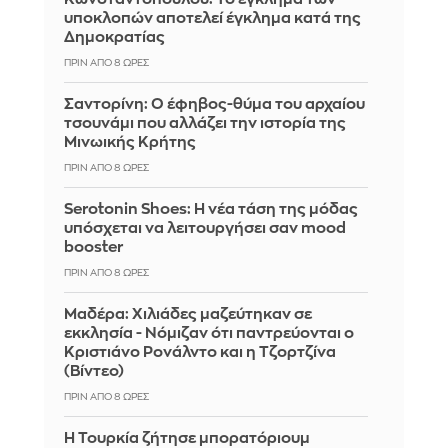
υποκλοπών αποτελεί έγκλημα κατά της
Δημοκρατίας
ΠΡΙΝ ΑΠΌ 8 ΏΡΕΣ
Σαντορίνη: Ο έφηβος-θύμα του αρχαίου
τσουνάμι που αλλάζει την ιστορία της
Μινωικής Κρήτης
ΠΡΙΝ ΑΠΌ 8 ΏΡΕΣ
Serotonin Shoes: Η νέα τάση της μόδας
υπόσχεται να λειτουργήσει σαν mood
booster
ΠΡΙΝ ΑΠΌ 8 ΏΡΕΣ
Μαδέρα: Χιλιάδες μαζεύτηκαν σε
εκκλησία - Νόμιζαν ότι παντρεύονται ο
Κριστιάνο Ρονάλντο και η Τζορτζίνα
(Βίντεο)
ΠΡΙΝ ΑΠΌ 8 ΏΡΕΣ
Η Τουρκία ζήτησε μπορατόριουμ