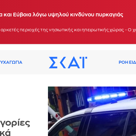
ία και Εύβοια λόγω υψηλού κινδύνου πυρκαγιάς
 αρκετές περιοχές της νησιωτικής και ηπειρωτικής χώρας - Ο
ΥΧΑΓΩΓΙΑ
ΡΟΗ ΕΙ
ηγορίες
ικά