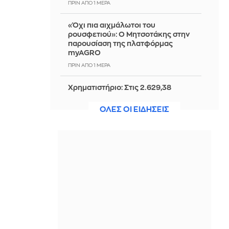
ΠΡΙΝ ΑΠΌ 1 ΜΈΡΑ
«Όχι πια αιχμάλωτοι του
ρουσφετιού»: Ο Μητσοτάκης στην
παρουσίαση της πλατφόρμας
myAGRO
ΠΡΙΝ ΑΠΌ 1 ΜΈΡΑ
Χρηματιστήριο: Στις 2.629,38
μονάδες ο Γενικός Δείκτης Τιμών, με
άνοδο 0,21%
ΟΛΕΣ ΟΙ ΕΙΔΗΣΕΙΣ
ΠΡΙΝ ΑΠΌ 1 ΜΈΡΑ
Το «Wicker» έβγαλε trailer – Και όλοι
μιλούν για το… ιδιαίτερο προσόν του
Αλεξάντερ Σκάρσγκαρντ
ΠΡΙΝ ΑΠΌ 1 ΜΈΡΑ
Στην Ευελπίδων ο 26χρονος
Αφγανός - Απολογείται για τη
δολοφονία της Βρετανίδας - Βίντεο
ΠΡΙΝ ΑΠΌ 1 ΜΈΡΑ