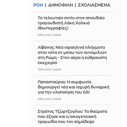
ΡΟΗ
ΔΗΜΟΦΙΛΗ
ΣΧΟΛΙΑΣΜΕΝΑ
Το τελευταίο αντίο στον σπουδαίο
τραγουδιστή Λάκη Χαλκιά
(Φωτογραφίες)
ΠΡΙΝ ΑΠΌ 1 ΜΈΡΑ
Λίβανος: Νέα ισραηλινά πλήγματα
στον νότο εν μέσω των συνομιλιών
στη Ρώμη – Στον αέρα η εύθραυστη
εκεχειρία
ΠΡΙΝ ΑΠΌ 1 ΜΈΡΑ
Παπασταύρου: Η συμφωνία
δημιουργεί νέα και ισχυρή δυναμική
για την υλοποίηση του GSI
ΠΡΙΝ ΑΠΌ 1 ΜΈΡΑ
Στράτος Τζώρτζογλου: Τα θαύματα
που έζησε και η οικογενειακή
τραγωδία που τον σημάδεψε