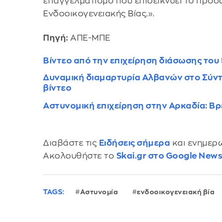
επαγγελματισμό που επιδεικνύει το προσ
Ενδοοικογενειακής Βίας.».
Πηγή:
ΑΠΕ-ΜΠΕ
Βίντεο από την επιχείρηση διάσωσης το
Δυναμική διαμαρτυρία Αλβανών στο Σύντα
βίντεο
Αστυνομική επιχείρηση στην Αρκαδία: Βρ
Διαβάστε τις
Ειδήσεις σήμερα
και ενημερω
Ακολουθήστε το
Skai.gr στο Google New
TAGS:
Αστυνομία
ενδοοικογενειακή βία