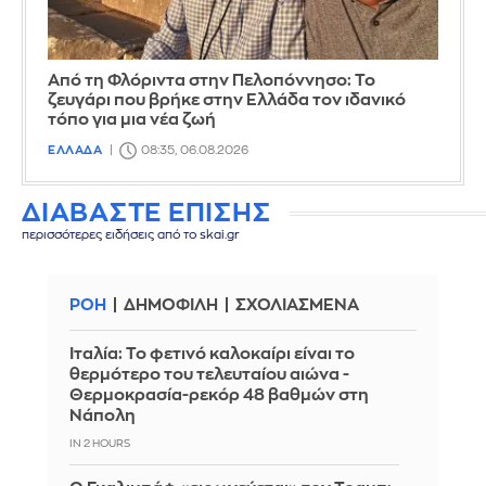
Από τη Φλόριντα στην Πελοπόννησο: Το
ζευγάρι που βρήκε στην Ελλάδα τον ιδανικό
τόπο για μια νέα ζωή
ΕΛΛΑΔΑ
08:35, 06.08.2026
ΔΙΑΒΑΣΤΕ ΕΠΙΣΗΣ
περισσότερες ειδήσεις από το skai.gr
ΡΟΗ
ΔΗΜΟΦΙΛΗ
ΣΧΟΛΙΑΣΜΕΝΑ
Ιταλία: To φετινό καλοκαίρι είναι το
θερμότερο του τελευταίου αιώνα -
Θερμοκρασία-ρεκόρ 48 βαθμών στη
Νάπολη
IN 2 HOURS