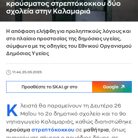
κρούσματος στρεπτόκοκκου δύο
σχολεία στην Καλαμαριά
Η απόφαση ελήφθη για προληπτικούς λόγους και
στο πλαίσιο προστασίας της δημόσιας υγείας,
σύμφωνα με τις οδηγίες του Εθνικού Οργανισμού
Δημόσιας Υγείας
11:44, 25.05.2025
Προσθέστε το SKAI.gr στο
Google
Κ
λειστά θα παραμείνουν τη Δευτέρα 26
Μαΐου το 2ο δημοτικό σχολείο και το 9ο
νηπιαγωγείο Καλαμαριάς, καθώς διαπιστώθηκε
κρούσμα
στρεπτόκοκκου
σε
μαθήτρια
, όπως
ανακοίνωσε σήμερα ο αρμόδιος δήμος, σε