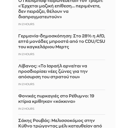
Ο Γκαλιμπάφ «ειρωνεύεται» τον Τραμπ:
«Έρχεται μαζική επίθεση… περιμένετε,
δεν πειράζει, θέλουν να
διαπραγματευτούν»
IN 2 HOURS
Γερμανία-δημοσκόπηση: Στο 28% η AfD,
επτά μονάδες μπροστά από το CDU/CSU
του καγκελάριου Μερτς
IN 2 HOURS
Λίβανος: «Το Ισραήλ αρνείται να
προσδιορίσει νέες ζώνες για την
απόσυρση του στρατού του»
IN 2 HOURS
Φονικές πυρκαγιές στο Ρέθυμνο: 19
κτίρια κρίθηκαν «κόκκινα»
IN 2 HOURS
Σάκης Ρουβάς: Μελισσοκόμος στην
Κύθνο τρώγοντας μέλι κατευθείαν από