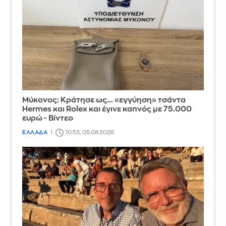
Μύκονος: Κράτησε ως... «εγγύηση» τσάντα
Hermes και Rolex και έγινε καπνός με 75.000
ευρώ - Βίντεο
ΕΛΛΑΔΑ
10:53, 05.08.2026