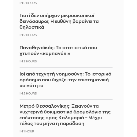
IN 2 HOURS
Γιατί δεν υπήρχαν μικροσκοπικοί
δεινόσαυροι; Η ευθύνη βαραίνει τα
θηλαστικά
IN 2 HOURS
Παναθηναϊκός: Τα στατιστικά που
χτυπούν «καμπανάκι»
IN 2 HOURS
Ιοί από τεχνητή νοημοσύνη: Το ιστορικό
ορόσημο που διχάζει την επιστημονική
κοινότητα
IN 2 HOURS
Μετρό Θεσσαλονίκης: Ξεκινούν τα
νυχτερινά δοκιμαστικά δρομολόγια της
επέκτασης προς Καλαμαριά – Μέχρι
τέλος του μήνα η παράδοση
IN 1 HOUR