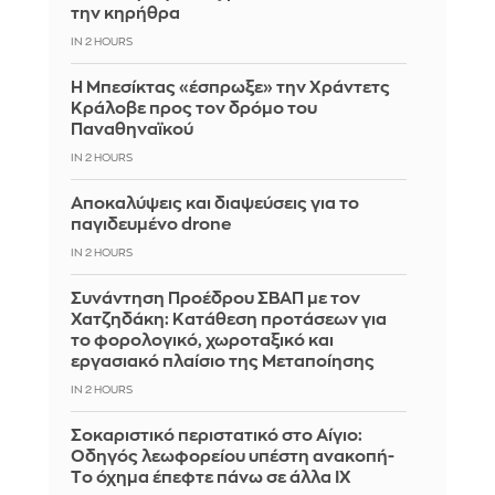
την κηρήθρα
IN 2 HOURS
Η Μπεσίκτας «έσπρωξε» την Χράντετς
Κράλοβε προς τον δρόμο του
Παναθηναϊκού
IN 2 HOURS
Αποκαλύψεις και διαψεύσεις για το
παγιδευμένο drone
IN 2 HOURS
Συνάντηση Προέδρου ΣΒΑΠ με τον
Χατζηδάκη: Κατάθεση προτάσεων για
το φορολογικό, χωροταξικό και
εργασιακό πλαίσιο της Μεταποίησης
IN 2 HOURS
Σοκαριστικό περιστατικό στο Αίγιο:
Οδηγός λεωφορείου υπέστη ανακοπή-
Tο όχημα έπεφτε πάνω σε άλλα ΙΧ