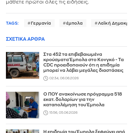
μάθετε πρώτοι όλες τις ειδήσεις.
TAGS:
Γερμανία
έμπολα
Λαϊκή Δημοκρα
ΣΧΕΤΙΚΑ ΑΡΘΡΑ
Στα 452 τα επιβεβαιωμένα
κρούσματα Έμπολα στο Κονγκό - Τα
CDC προειδοποιούν ότι η επιδημία
μπορεί να λάβει μεγάλες διαστάσεις
02:34, 06.06.2026
Ο ΠΟΥ ανακοίνωσε πρόγραμμα 518
εκατ. δολαρίων για την
καταπολέμηση του Έμπολα
15:56, 05.06.2026
Η επιδημία του Έμπολα ξεφεύγει από