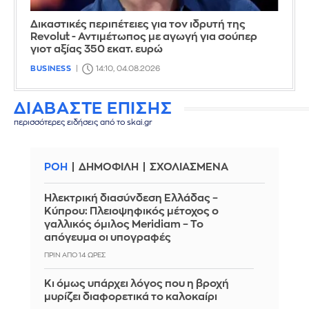
Δικαστικές περιπέτειες για τον ιδρυτή της
Revolut - Αντιμέτωπος με αγωγή για σούπερ
γιοτ αξίας 350 εκατ. ευρώ
BUSINESS
14:10, 04.08.2026
ΔΙΑΒΑΣΤΕ ΕΠΙΣΗΣ
περισσότερες ειδήσεις από το skai.gr
ΡΟΗ
ΔΗΜΟΦΙΛΗ
ΣΧΟΛΙΑΣΜΕΝΑ
Ηλεκτρική διασύνδεση Ελλάδας –
Κύπρου: Πλειοψηφικός μέτοχος ο
γαλλικός όμιλος Meridiam – Το
απόγευμα οι υπογραφές
ΠΡΙΝ ΑΠΌ 14 ΏΡΕΣ
Κι όμως υπάρχει λόγος που η βροχή
μυρίζει διαφορετικά το καλοκαίρι