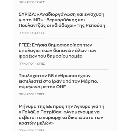
ΠΡΙΝ ΑΠΌ 14 ΏΡΕΣ
ΣΥΡΙΖΑ: «Αναδιοργάνωση και ενίσχυση
για το ΙΝΠ» - Βερναρδάκης και
Πουλαντζάς οι «διάδοχοι» της Ρεπούση
ΠΡΙΝ ΑΠΌ 14 ΏΡΕΣ
ΓΓΕΕ: Eτήσια δημοσιοποίηση των
απολογιστικών δαπανών όλων των
φορέων του δημοσίου τομέα
ΠΡΙΝ ΑΠΌ 14 ΏΡΕΣ
Τουλάχιστον 56 άνθρωποι έχουν
εκτελεστεί στο Ιράν από τον Μάρτιο,
σύμφωνα με τον ΟΗΕ
ΠΡΙΝ ΑΠΌ 15 ΏΡΕΣ
Μήνυμα της ΕΕ προς την Άγκυρα για τη
«Γαλάζια Πατρίδα»: «Αναμένουμε να
σέβεται τα κυριαρχικά δικαιώματα των
κρατών μελών»
ΠΡΙΝ ΑΠΌ 15 ΏΡΕΣ