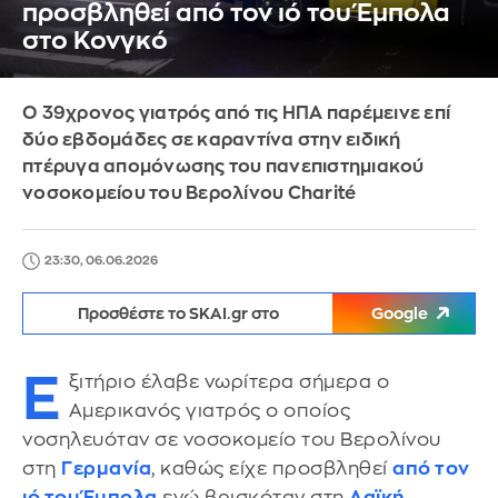
προσβληθεί από τον ιό του Έμπολα
στο Κονγκό
Ο 39χρονος γιατρός από τις ΗΠΑ παρέμεινε επί
δύο εβδομάδες σε καραντίνα στην ειδική
πτέρυγα απομόνωσης του πανεπιστημιακού
νοσοκομείου του Βερολίνου Charité
23:30, 06.06.2026
Προσθέστε το SKAI.gr στο
Google
Ε
ξιτήριο έλαβε νωρίτερα σήμερα ο
Αμερικανός γιατρός ο οποίος
νοσηλευόταν σε νοσοκομείο του Βερολίνου
στη
Γερμανία
, καθώς είχε προσβληθεί
από τον
ιό του Έμπολα
ενώ βρισκόταν στη
Λαϊκή