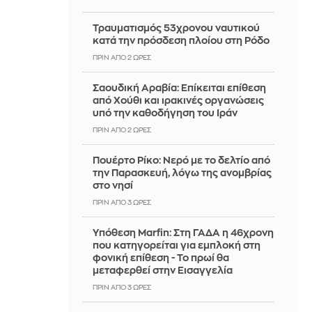
Τραυματισμός 53χρονου ναυτικού
κατά την πρόσδεση πλοίου στη Ρόδο
ΠΡΙΝ ΑΠΌ 2 ΏΡΕΣ
Σαουδική Αραβία: Επίκειται επίθεση
από Χούθι και ιρακινές οργανώσεις
υπό την καθοδήγηση του Ιράν
ΠΡΙΝ ΑΠΌ 2 ΏΡΕΣ
Πουέρτο Ρίκο: Νερό με το δελτίο από
την Παρασκευή, λόγω της ανομβρίας
στο νησί
ΠΡΙΝ ΑΠΌ 3 ΏΡΕΣ
Υπόθεση Marfin: Στη ΓΑΔΑ η 46χρονη
που κατηγορείται για εμπλοκή στη
φονική επίθεση - Το πρωί θα
μεταφερθεί στην Εισαγγελία
ΠΡΙΝ ΑΠΌ 3 ΏΡΕΣ