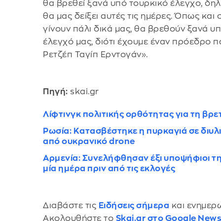
θα βρεθεί ξανά υπό τουρκικό έλεγχο, δη
θα μας δείξει αυτές τις ημέρες. Όπως και
γίνουν πάλι δικά μας, θα βρεθούν ξανά υπ
έλεγχό μας, διότι έχουμε έναν πρόεδρο 
Ρετζέπ Ταγίπ Ερντογάν».
Πηγή:
skai.gr
Λίφτινγκ πολιτικής ορθότητας για τη βρε
Ρωσία: Κατασβέστηκε η πυρκαγιά σε διυλ
από ουκρανικό drone
Αρμενία: Συνελήφθησαν έξι υποψήφιοι τ
μία ημέρα πριν από τις εκλογές
Διαβάστε τις
Ειδήσεις σήμερα
και ενημερω
Ακολουθήστε το
Skai.gr στο Google New