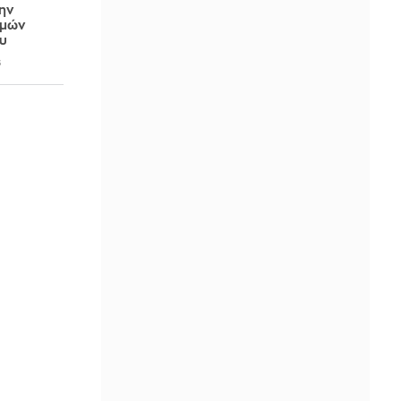
ην
σμών
υ
6