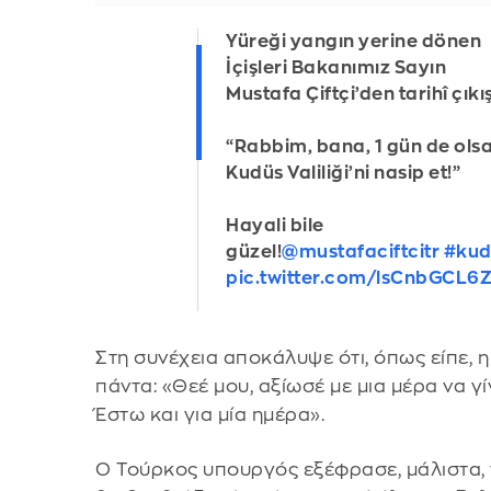
Yüreği yangın yerine dönen
İçişleri Bakanımız Sayın
Mustafa Çiftçi’den tarihî çıkış
“Rabbim, bana, 1 gün de olsa
Kudüs Valiliği’ni nasip et!”
Hayali bile
güzel!
@mustafaciftcitr
#kud
pic.twitter.com/lsCnbGCL6
Στη συνέχεια αποκάλυψε ότι, όπως είπε,
πάντα: «Θεέ μου, αξίωσέ με μια μέρα να 
Έστω και για μία ημέρα».
Ο Τούρκος υπουργός εξέφρασε, μάλιστα, 