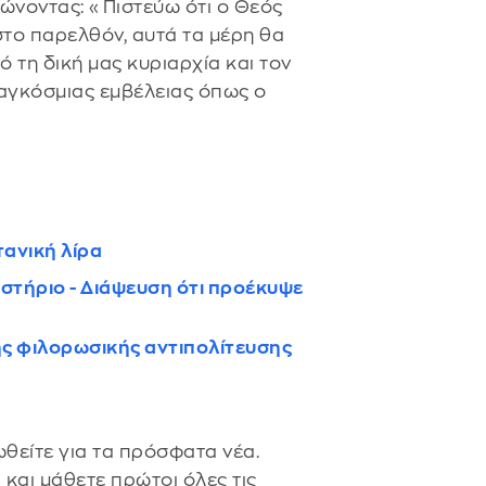
λώνοντας: «Πιστεύω ότι ο Θεός
 στο παρελθόν, αυτά τα μέρη θα
ό τη δική μας κυριαρχία και τον
παγκόσμιας εμβέλειας όπως ο
τανική λίρα
ιστήριο - Διάψευση ότι προέκυψε
ης φιλορωσικής αντιπολίτευσης
θείτε για τα πρόσφατα νέα.
s
και μάθετε πρώτοι όλες τις