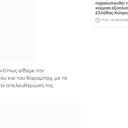
παρακολουθεί τ
κούρσα εξοπλι
Ελλάδας-Κύπρο
17:30, 05.06.202
 «Όπως είδαμε την
υ και του Καραμπάχ, με το
την απελευθέρωση της