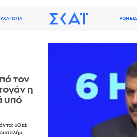
ΥΧΑΓΩΓΙΑ
ΡΟΗ ΕΙ
πό τον
τογάν η
ά υπό
πάντα: «Θεέ
ρουσαλήμ.