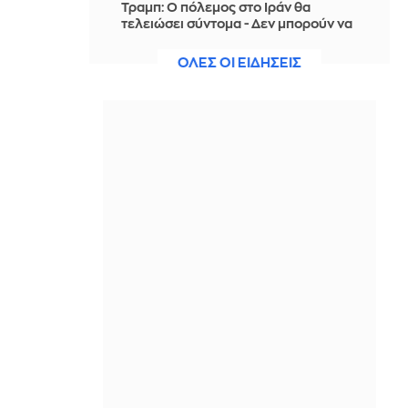
Τραμπ: Ο πόλεμος στο Ιράν θα
τελειώσει σύντομα - Δεν μπορούν να
συνεχίσουν για πολύ ακόμη
ΟΛΕΣ ΟΙ ΕΙΔΗΣΕΙΣ
ΠΡΙΝ ΑΠΌ 3 ΏΡΕΣ
Θαλάσσια ρύπανση στη Δραπετσώνα
– Συνελήφθη ο πλοίαρχος
δεξαμενόπλοιου
ΠΡΙΝ ΑΠΌ 3 ΏΡΕΣ
Διάσωση 30χρονης μετά από πτώση
από την υψηλή γέφυρα της Χαλκίδας
ΠΡΙΝ ΑΠΌ 3 ΏΡΕΣ
Οι τιμές της βενζίνης αυξήθηκαν
εξαιτίας του πολέμου του Τραμπ στο
Ιράν, και όχι λόγω της απληστίας των
πετρελαϊκών εταιρειών
ΠΡΙΝ ΑΠΌ 3 ΏΡΕΣ
Η SpaceX θα κατασκευάσει
σταθμούς παραγωγής ηλεκτρικής