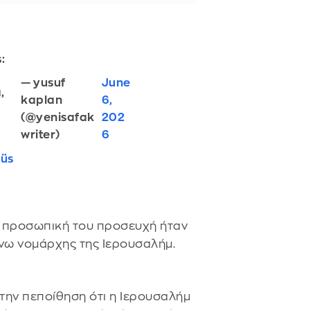
:
— yusuf
June
,
kaplan
6,
(@yenisafak
202
writer)
6
üs
Z
 η προσωπική του προσευχή ήταν
γίνω νομάρχης της Ιερουσαλήμ.
την πεποίθηση ότι η Ιερουσαλήμ