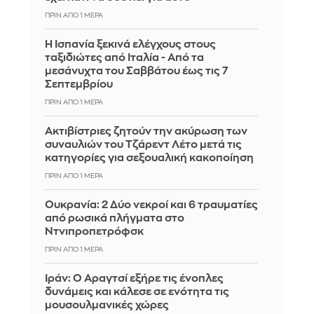
ΠΡΙΝ ΑΠΌ 1 ΜΈΡΑ
Η Ισπανία ξεκινά ελέγχους στους
ταξιδιώτες από Ιταλία - Από τα
μεσάνυχτα του Σαββάτου έως τις 7
Σεπτεμβρίου
ΠΡΙΝ ΑΠΌ 1 ΜΈΡΑ
Ακτιβίστριες ζητούν την ακύρωση των
συναυλιών του Τζάρεντ Λέτο μετά τις
κατηγορίες για σεξουαλική κακοποίηση
ΠΡΙΝ ΑΠΌ 1 ΜΈΡΑ
Ουκρανία: 2 Δύο νεκροί και 6 τραυματίες
από ρωσικά πλήγματα στο
Ντνιπροπετρόφσκ
ΠΡΙΝ ΑΠΌ 1 ΜΈΡΑ
Ιράν: Ο Αραγτσί εξήρε τις ένοπλες
δυνάμεις και κάλεσε σε ενότητα τις
μουσουλμανικές χώρες