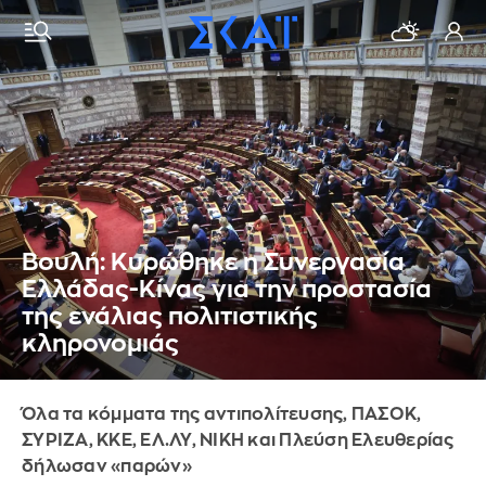
Βουλή: Κυρώθηκε η Συνεργασία
Ελλάδας-Κίνας για την προστασία
της ενάλιας πολιτιστικής
κληρονομιάς
Όλα τα κόμματα της αντιπολίτευσης, ΠΑΣΟΚ,
ΣΥΡΙΖΑ, ΚΚΕ, ΕΛ.ΛΥ, ΝΙΚΗ και Πλεύση Ελευθερίας
δήλωσαν «παρών»