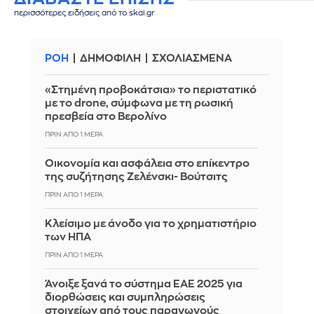
περισσότερες ειδήσεις από το skai.gr
ΡΟΗ
ΔΗΜΟΦΙΛΗ
ΣΧΟΛΙΑΣΜΕΝΑ
«Στημένη προβοκάτσια» το περιστατικό
με το drone, σύμφωνα με τη ρωσική
πρεσβεία στο Βερολίνο
ΠΡΙΝ ΑΠΌ 1 ΜΈΡΑ
Οικονομία και ασφάλεια στο επίκεντρο
της συζήτησης Ζελένσκι- Βούτσιτς
ΠΡΙΝ ΑΠΌ 1 ΜΈΡΑ
Κλείσιμο με άνοδο για το χρηματιστήριο
των ΗΠΑ
ΠΡΙΝ ΑΠΌ 1 ΜΈΡΑ
Άνοιξε ξανά το σύστημα ΕΑΕ 2025 για
διορθώσεις και συμπληρώσεις
στοιχείων από τους παραγωγούς