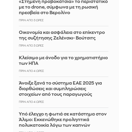
«Στημένη προβοκάτσια» το περιστατικό
με το drone, σύμφωνα με τη ρωσική
πρεσβεία στο Βερολίνο
ΠΡΙΝ ΑΠΌ 3 ΏΡΕΣ
Οικονομία και ασφάλεια στο επίκεντρο
της συζήτησης Ζελένσκι- Βούτσιτς
ΠΡΙΝ ΑΠΌ 3 ΏΡΕΣ
Κλείσιμο με άνοδο για το χρηματιστήριο
των ΗΠΑ
ΠΡΙΝ ΑΠΌ 4 ΏΡΕΣ
Άνοιξε ξανά το σύστημα ΕΑΕ 2025 για
διορθώσεις και συμπληρώσεις
στοιχείων από τους παραγωγούς
ΠΡΙΝ ΑΠΌ 4 ΏΡΕΣ
Yπό έλεγχο η φωτιά σε κατάστημα στον
Άλιμο: Εκκενώθηκε προληπτικά
πολυκατοικία λόγω των καπνών