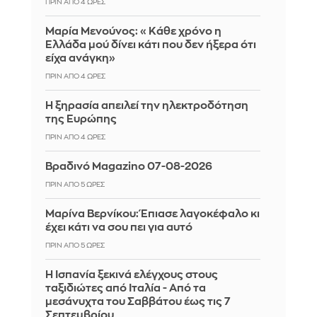
ΠΡΙΝ ΑΠΌ 4 ΏΡΕΣ
Μαρία Μενούνος: «Κάθε χρόνο η
Ελλάδα μού δίνει κάτι που δεν ήξερα ότι
είχα ανάγκη»
ΠΡΙΝ ΑΠΌ 4 ΏΡΕΣ
Η ξηρασία απειλεί την ηλεκτροδότηση
της Ευρώπης
ΠΡΙΝ ΑΠΌ 4 ΏΡΕΣ
Βραδινό Magazino 07-08-2026
ΠΡΙΝ ΑΠΌ 5 ΏΡΕΣ
Μαρίνα Βερνίκου: Έπιασε λαγοκέφαλο κι
έχει κάτι να σου πει για αυτό
ΠΡΙΝ ΑΠΌ 5 ΏΡΕΣ
Η Ισπανία ξεκινά ελέγχους στους
ταξιδιώτες από Ιταλία - Από τα
μεσάνυχτα του Σαββάτου έως τις 7
Σεπτεμβρίου