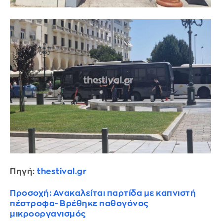
Πηγή:
thestival.gr
Προσοχή: Ανακαλείται παρτίδα με καπνιστή
πέστροφα- Βρέθηκε παθογόνος
μικροοργανισμός