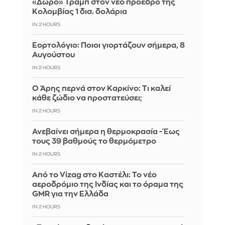
«Δώρο» Τραμπ στον νέο πρόεδρο της
Κολομβίας 1 δισ. δολάρια
IN 2 HOURS
Εορτολόγιο: Ποιοι γιορτάζουν σήμερα, 8
Αυγούστου
IN 2 HOURS
Ο Άρης περνά στον Καρκίνο: Τι καλεί
κάθε ζώδιο να προστατεύσει;
IN 2 HOURS
Ανεβαίνει σήμερα η θερμοκρασία - Έως
τους 39 βαθμούς το θερμόμετρο
IN 2 HOURS
Από το Vizag στο Καστέλι: Το νέο
αεροδρόμιο της Ινδίας και το όραμα της
GMR για την Ελλάδα
IN 2 HOURS