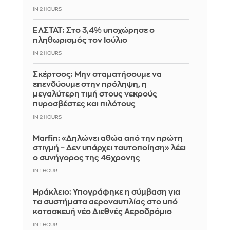
IN 2 HOURS
ΕΛΣΤΑΤ: Στο 3,4% υποχώρησε ο
πληθωρισμός τον Ιούλιο
IN 2 HOURS
Σκέρτσος: Μην σταματήσουμε να
επενδύουμε στην πρόληψη, η
μεγαλύτερη τιμή στους νεκρούς
πυροσβέστες και πιλότους
IN 2 HOURS
Marfin: «Δηλώνει αθώα από την πρώτη
στιγμή – Δεν υπάρχει ταυτοποίηση» λέει
ο συνήγορος της 46χρονης
IN 1 HOUR
Ηράκλειο: Υπογράφηκε η σύμβαση για
τα συστήματα αεροναυτιλίας στο υπό
κατασκευή νέο Διεθνές Αεροδρόμιο
IN 1 HOUR