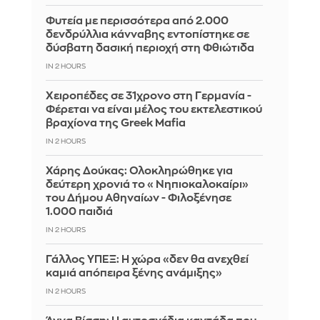
Φυτεία με περισσότερα από 2.000
δενδρύλλια κάνναβης εντοπίστηκε σε
δύσβατη δασική περιοχή στη Φθιώτιδα
IN 2 HOURS
Χειροπέδες σε 31χρονο στη Γερμανία -
Φέρεται να είναι μέλος του εκτελεστικού
βραχίονα της Greek Mafia
IN 2 HOURS
Χάρης Δούκας: Ολοκληρώθηκε για
δεύτερη χρονιά το «Νηπιοκαλοκαίρι»
του Δήμου Αθηναίων - Φιλοξένησε
1.000 παιδιά
IN 2 HOURS
Γάλλος ΥΠΕΞ: Η χώρα «δεν θα ανεχθεί
καμιά απόπειρα ξένης ανάμιξης»
IN 2 HOURS