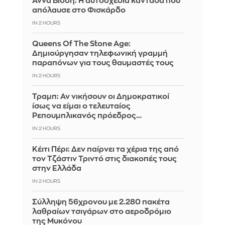
Άννα Βίσση: Η αυτοσχέδια καντάδα που
απόλαυσε στο Φισκάρδο
IN 2 HOURS
Queens Of The Stone Age:
Δημιούργησαν τηλεφωνική γραμμή
παραπόνων για τους θαυμαστές τους
IN 2 HOURS
Τραμπ: Αν νικήσουν οι Δημοκρατικοί
ίσως να είμαι ο τελευταίος
Ρεπουμπλικανός πρόεδρος…
IN 2 HOURS
Κέιτι Πέρι: Δεν παίρνει τα χέρια της από
τον Τζάστιν Τριντό στις διακοπές τους
στην Ελλάδα
IN 2 HOURS
Σύλληψη 56χρονου με 2.280 πακέτα
λαθραίων τσιγάρων στο αεροδρόμιο
της Μυκόνου