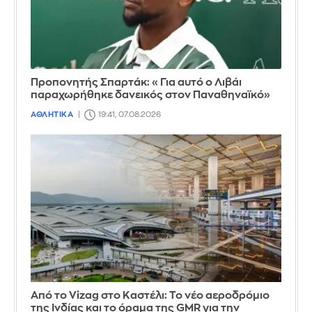
Προπονητής Σπαρτάκ: «Για αυτό ο Λιβάι
παραχωρήθηκε δανεικός στον Παναθηναϊκό»
ΑΘΛΗΤΙΚΑ
19:41, 07.08.2026
Από το Vizag στο Καστέλι: Το νέο αεροδρόμιο
της Ινδίας και το όραμα της GMR για την