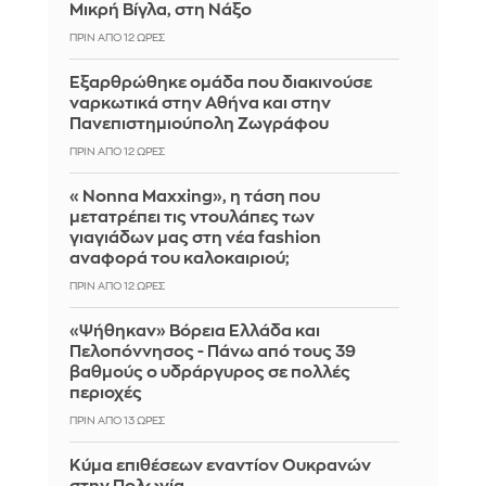
Μικρή Βίγλα, στη Νάξο
ΠΡΙΝ ΑΠΌ 12 ΏΡΕΣ
Εξαρθρώθηκε ομάδα που διακινούσε
ναρκωτικά στην Αθήνα και στην
Πανεπιστημιούπολη Ζωγράφου
ΠΡΙΝ ΑΠΌ 12 ΏΡΕΣ
«Nonna Maxxing», η τάση που
μετατρέπει τις ντουλάπες των
γιαγιάδων μας στη νέα fashion
αναφορά του καλοκαιριού;
ΠΡΙΝ ΑΠΌ 12 ΏΡΕΣ
«Ψήθηκαν» Βόρεια Ελλάδα και
Πελοπόννησος - Πάνω από τους 39
βαθμούς ο υδράργυρος σε πολλές
περιοχές
ΠΡΙΝ ΑΠΌ 13 ΏΡΕΣ
Κύμα επιθέσεων εναντίον Ουκρανών