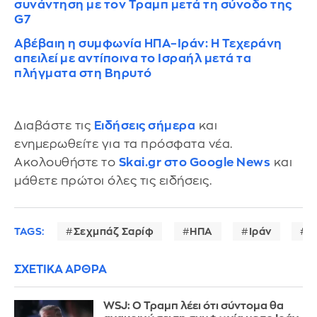
συνάντηση με τον Τραμπ μετά τη σύνοδο της
G7
Αβέβαιη η συμφωνία ΗΠΑ–Ιράν: Η Τεχεράνη
απειλεί με αντίποινα το Ισραήλ μετά τα
πλήγματα στη Βηρυτό
Διαβάστε τις
Ειδήσεις σήμερα
και
ενημερωθείτε για τα πρόσφατα νέα.
Ακολουθήστε το
Skai.gr στο Google News
και
μάθετε πρώτοι όλες τις ειδήσεις.
TAGS:
Σεχμπάζ Σαρίφ
ΗΠΑ
Ιράν
Λ
ΣΧΕΤΙΚΑ ΑΡΘΡΑ
WSJ: Ο Τραμπ λέει ότι σύντομα θα