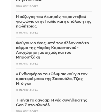
στην Πολωνία
ΠΡΙΝ ΑΠΌ 13 ΏΡΕΣ
Η σύζυγος του Λεμπρόν, το ραντεβού
για ψώνια στην Ιταλία και η απόλυση της
πωλήτριας
ΠΡΙΝ ΑΠΌ 13 ΏΡΕΣ
Φεύγουν ο ένας μετά τον άλλον από το
κόμμα της Μαρίας Καρυστιανού -
Αποχώρηση με αιχμές και του
Μπρουτζάκη
ΠΡΙΝ ΑΠΌ 13 ΏΡΕΣ
«Ενδιαφέρον του Ολυμπιακού για τον
αριστερό μπακ της Σασουόλο, Τζος
Ντόιγκ»
ΠΡΙΝ ΑΠΌ 13 ΏΡΕΣ
Τι είναι το daycap; Η νέα συνήθεια της
Gen Z στο αλκοόλ
ΠΡΙΝ ΑΠΌ 13 ΏΡΕΣ