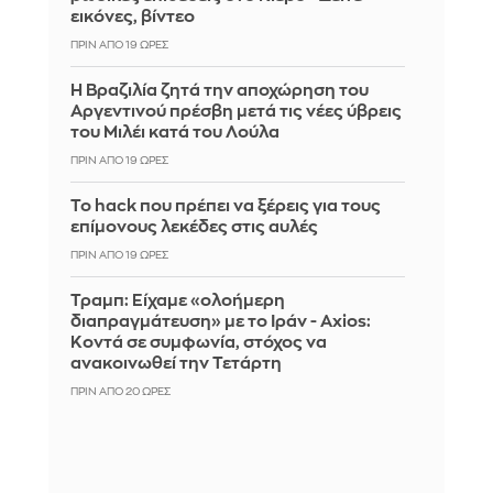
εικόνες, βίντεο
ΠΡΙΝ ΑΠΌ 19 ΏΡΕΣ
Η Βραζιλία ζητά την αποχώρηση του
Αργεντινού πρέσβη μετά τις νέες ύβρεις
του Μιλέι κατά του Λούλα
ΠΡΙΝ ΑΠΌ 19 ΏΡΕΣ
Το hack που πρέπει να ξέρεις για τους
επίμονους λεκέδες στις αυλές
ΠΡΙΝ ΑΠΌ 19 ΏΡΕΣ
Τραμπ: Είχαμε «ολοήμερη
διαπραγμάτευση» με το Ιράν - Axios:
Κοντά σε συμφωνία, στόχος να
ανακοινωθεί την Τετάρτη
ΠΡΙΝ ΑΠΌ 20 ΏΡΕΣ