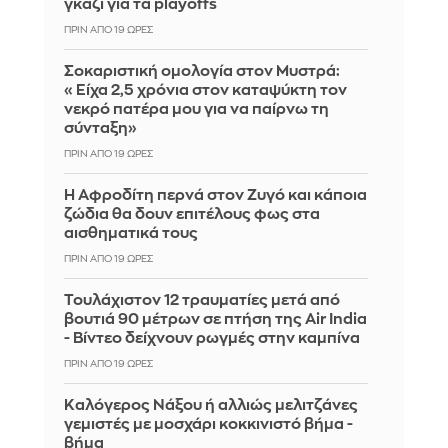
γκάζι για τα playoffs
ΠΡΙΝ ΑΠΌ 19 ΏΡΕΣ
Σοκαριστική ομολογία στον Μυστρά:
«Είχα 2,5 χρόνια στον καταψύκτη τον
νεκρό πατέρα μου για να παίρνω τη
σύνταξη»
ΠΡΙΝ ΑΠΌ 19 ΏΡΕΣ
Η Αφροδίτη περνά στον Ζυγό και κάποια
ζώδια θα δουν επιτέλους φως στα
αισθηματικά τους
ΠΡΙΝ ΑΠΌ 19 ΏΡΕΣ
Τουλάχιστον 12 τραυματίες μετά από
βουτιά 90 μέτρων σε πτήση της Air India
- Βίντεο δείχνουν ρωγμές στην καμπίνα
ΠΡΙΝ ΑΠΌ 19 ΏΡΕΣ
Καλόγερος Νάξου ή αλλιώς μελιτζάνες
γεμιστές με μοσχάρι κοκκινιστό βήμα -
βήμα