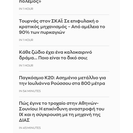
πόλεμος»
IN 1 HOUR
Τουρνάς στον ΣΚΑΪ: Σε επιφυλακή ο
κρατικός μηχανισμός – Από αμέλεια το
90% των πυρκαγιών
IN 1 HOUR
Κάθε ζώδιο έχει ένα καλοκαιρινό
δράμα... Ποιο είναι το δικό σου;
IN 1 HOUR
Παγκόσμιο Κ20: Ασημένιο μετάλλιο για
την Ιουλιάννα Ρούσσου στα 800 μέτρα
IN 54 MINUTES
Πώς έγινε το τροχαίο στην Αθηνών-
Σουνίου: Η επικίνδυνη αναστροφή του
ΙΧ και η σύγκρουση με τη μηχανή της
ΔΙΑΣ
IN 45 MINUTES