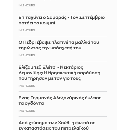
IN 2 HOURS
Επιταχύνει ο Σαμαράς - Τον Σεπτέμβριο
πατάει το κουμπί
IN 2 HOURS
Ο Πέδρι έβαψε πλατινέ τα μαλλιά του
τηρώντας την υπόσχεσή του
IN 2 HOURS
Ελίζαμπεθ Ελέτσι - Νεκτάριος
Λεμονίδης: Η θρησκευτική παράδοση
που τήρησαν με τον γιο τους
IN 2 HOURS
Ένας Γερμανός Αλεξανδρινός έκλεισε
τα ογδόντα
IN 2 HOURS
Από χτύπημα των Χούθι η φωτιά σε
εγκαταστάσεις του πετρελαϊκού