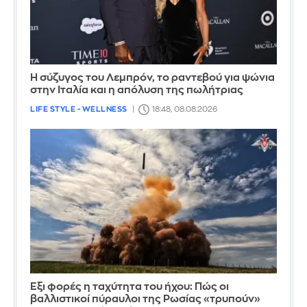
Η σύζυγος του Λεμπρόν, το ραντεβού για ψώνια
στην Ιταλία και η απόλυση της πωλήτριας
LIFE STYLE - WELLNESS
18:48, 08.08.2026
Έξι φορές η ταχύτητα του ήχου: Πώς οι
βαλλιστικοί πύραυλοι της Ρωσίας «τρυπούν»