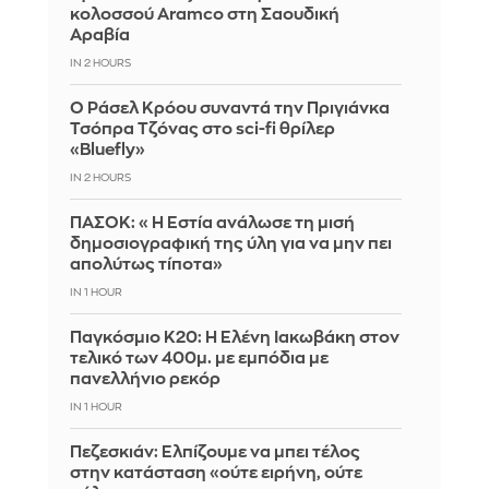
κολοσσού Aramco στη Σαουδική
Αραβία
IN 2 HOURS
Ο Ράσελ Κρόου συναντά την Πριγιάνκα
Τσόπρα Τζόνας στο sci-fi θρίλερ
«Bluefly»
IN 2 HOURS
ΠΑΣΟΚ: «Η Εστία ανάλωσε τη μισή
δημοσιογραφική της ύλη για να μην πει
απολύτως τίποτα»
IN 1 HOUR
Παγκόσμιο Κ20: Η Ελένη Ιακωβάκη στον
τελικό των 400μ. με εμπόδια με
πανελλήνιο ρεκόρ
IN 1 HOUR
Πεζεσκιάν: Ελπίζουμε να μπει τέλος
στην κατάσταση «ούτε ειρήνη, ούτε