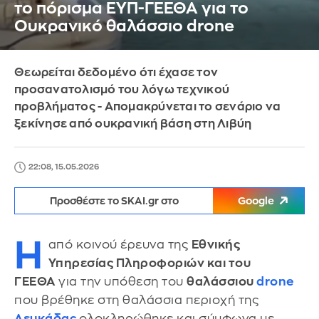
το πόρισμα ΕΥΠ-ΓΕΕΘΑ για το
Ουκρανικό θαλάσσιο drone
Θεωρείται δεδομένο ότι έχασε τον
προσανατολισμό του λόγω τεχνικού
προβλήματος - Απομακρύνεται το σενάριο να
ξεκίνησε από ουκρανική βάση στη Λιβύη
22:08, 15.05.2026
Προσθέστε το SKAI.gr στο
Google
H
από κοινού έρευνα της
Εθνικής
Υπηρεσίας Πληροφοριών και του
ΓΕΕΘΑ
για την υπόθεση του
θαλάσσιου
drone
που βρέθηκε στη θαλάσσια περιοχή της
Λευκάδας
ολοκληρώθηκε και σύμφωνα με