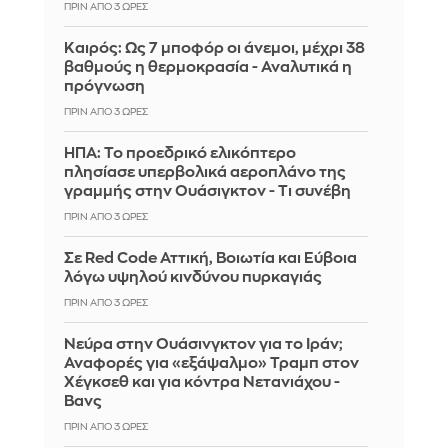
ΠΡΙΝ ΑΠΌ 3 ΏΡΕΣ
Καιρός: Ως 7 μποφόρ οι άνεμοι, μέχρι 38
βαθμούς η θερμοκρασία - Αναλυτικά η
πρόγνωση
ΠΡΙΝ ΑΠΌ 3 ΏΡΕΣ
ΗΠΑ: Το προεδρικό ελικόπτερο
πλησίασε υπερβολικά αεροπλάνο της
γραμμής στην Ουάσιγκτον - Τι συνέβη
ΠΡΙΝ ΑΠΌ 3 ΏΡΕΣ
Σε Red Code Αττική, Βοιωτία και Εύβοια
λόγω υψηλού κινδύνου πυρκαγιάς
ΠΡΙΝ ΑΠΌ 3 ΏΡΕΣ
Νεύρα στην Ουάσινγκτον για το Ιράν;
Αναφορές για «εξάψαλμο» Τραμπ στον
Χέγκσεθ και για κόντρα Νετανιάχου -
Βανς
ΠΡΙΝ ΑΠΌ 3 ΏΡΕΣ