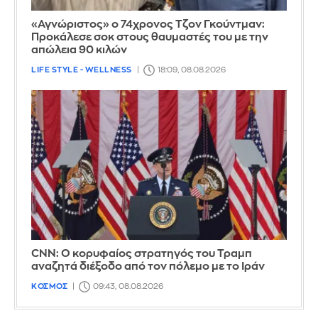
«Αγνώριστος» ο 74χρονος Τζον Γκούντμαν:
Προκάλεσε σοκ στους θαυμαστές του με την
απώλεια 90 κιλών
LIFE STYLE - WELLNESS
18:09, 08.08.2026
CNN: Ο κορυφαίος στρατηγός του Τραμπ
αναζητά διέξοδο από τον πόλεμο με το Ιράν
ΚΟΣΜΟΣ
09:43, 08.08.2026