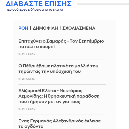
ΔΙΑΒΑΣΤΕ ΕΠΙΣΗΣ
περισσότερες ειδήσεις από το skai.gr
ΡΟΗ
ΔΗΜΟΦΙΛΗ
ΣΧΟΛΙΑΣΜΕΝΑ
Επιταχύνει ο Σαμαράς - Τον Σεπτέμβριο
πατάει το κουμπί
IN 2 HOURS
Ο Πέδρι έβαψε πλατινέ τα μαλλιά του
τηρώντας την υπόσχεσή του
IN 2 HOURS
Ελίζαμπεθ Ελέτσι - Νεκτάριος
Λεμονίδης: Η θρησκευτική παράδοση
που τήρησαν με τον γιο τους
IN 2 HOURS
Ένας Γερμανός Αλεξανδρινός έκλεισε
τα ογδόντα