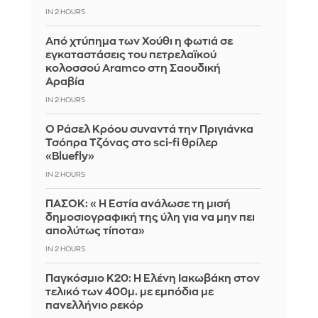
IN 2 HOURS
Από χτύπημα των Χούθι η φωτιά σε
εγκαταστάσεις του πετρελαϊκού
κολοσσού Aramco στη Σαουδική
Αραβία
IN 2 HOURS
Ο Ράσελ Κρόου συναντά την Πριγιάνκα
Τσόπρα Τζόνας στο sci-fi θρίλερ
«Bluefly»
IN 2 HOURS
ΠΑΣΟΚ: «Η Εστία ανάλωσε τη μισή
δημοσιογραφική της ύλη για να μην πει
απολύτως τίποτα»
IN 2 HOURS
Παγκόσμιο Κ20: Η Ελένη Ιακωβάκη στον
τελικό των 400μ. με εμπόδια με
πανελλήνιο ρεκόρ