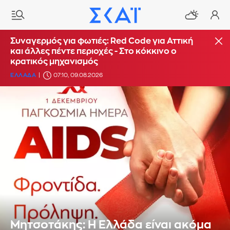
Συναγερμός για φωτιές: Red Code για Αττική
και άλλες πέντε περιοχές - Στο κόκκινο ο
κρατικός μηχανισμός
ΕΛΛΑΔΑ
07:10, 09.08.2026
Μητσοτάκης: Η Ελλάδα είναι ακόμα