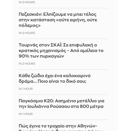
IN 2 HOURS
Πεζεσκιάν: Ελπίζουμε να μπει τέλος
στην κατάσταση «ούτε ειρήνη, ούτε
πόλεμος»
IN 2 HOURS
Τουρνάς στον ΣΚΑΪ: Σε επιφυλακή ο
κρατικός μηχανισμός – Από αμέλεια το
90% των πυρκαγιών
IN 2 HOURS
Κάθε ζώδιο έχει ένα καλοκαιρινό
δράμα... Ποιο είναι το δικό σου;
IN 1 HOUR
Παγκόσμιο Κ20: Ασημένιο μετάλλιο για
την Ιουλιάννα Ρούσσου στα 800 μέτρα
IN 1 HOUR
Πώς έγινε το τροχαίο στην Αθηνών-