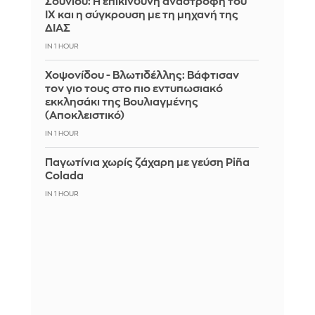
Σουνίου: Η επικίνδυνη αναστροφή του
ΙΧ και η σύγκρουση με τη μηχανή της
ΔΙΑΣ
IN 1 HOUR
Χοψονίδου - Βλωτιδέλλης: Βάφτισαν
τον γιο τους στο πιο εντυπωσιακό
εκκλησάκι της Βουλιαγμένης
(Αποκλειστικό)
IN 1 HOUR
Παγωτίνια χωρίς ζάχαρη με γεύση Piña
Colada
IN 1 HOUR