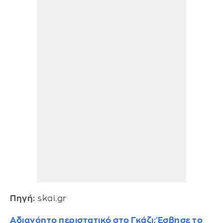
Πηγή:
skai.gr
Αδιανόητο περιστατικό στο Γκάζι: Έσβησε το