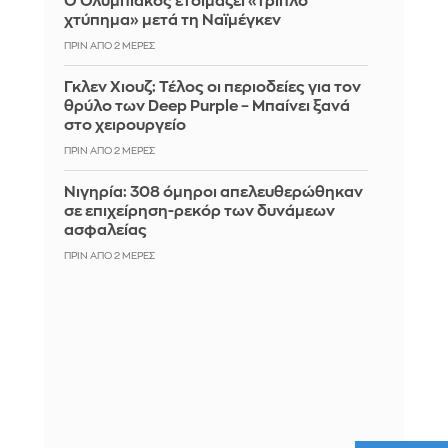
Ο Ολυμπιακός ετοιμάζει «τριπλό
χτύπημα» μετά τη Ναϊμέγκεν
ΠΡΙΝ ΑΠΌ 2 ΜΈΡΕΣ
Γκλεν Χιουζ: Τέλος οι περιοδείες για τον
θρύλο των Deep Purple – Μπαίνει ξανά
στο χειρουργείο
ΠΡΙΝ ΑΠΌ 2 ΜΈΡΕΣ
Νιγηρία: 308 όμηροι απελευθερώθηκαν
σε επιχείρηση-ρεκόρ των δυνάμεων
ασφαλείας
ΠΡΙΝ ΑΠΌ 2 ΜΈΡΕΣ