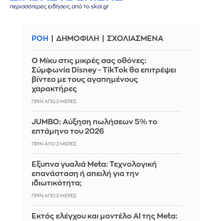
περισσότερες ειδήσεις από το skai.gr
ΡΟΗ
ΔΗΜΟΦΙΛΗ
ΣΧΟΛΙΑΣΜΕΝΑ
Ο Μίκυ στις μικρές σας οθόνες:
Σύμφωνία Disney - TikTok θα επιτρέψει
βίντεο με τους αγαπημένους
χαρακτήρες
ΠΡΙΝ ΑΠΌ 2 ΜΈΡΕΣ
JUMBO: Αύξηση πωλήσεων 5% το
επτάμηνο του 2026
ΠΡΙΝ ΑΠΌ 2 ΜΈΡΕΣ
Έξυπνα γυαλιά Meta: Τεχνολογική
επανάσταση ή απειλή για την
ιδιωτικότητα;
ΠΡΙΝ ΑΠΌ 2 ΜΈΡΕΣ
Εκτός ελέγχου και μοντέλο AI της Meta: