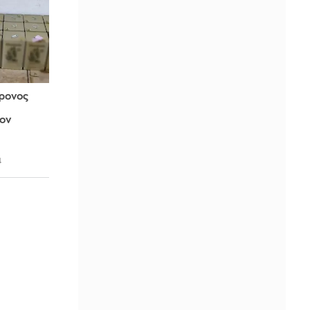
ρονος
Τον
4