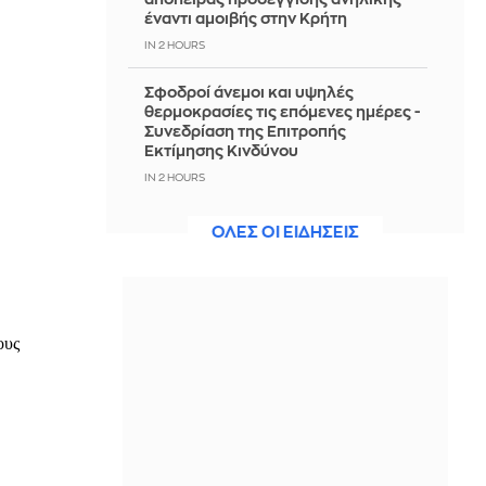
έναντι αμοιβής στην Κρήτη
IN 2 HOURS
Σφοδροί άνεμοι και υψηλές
θερμοκρασίες τις επόμενες ημέρες -
Συνεδρίαση της Επιτροπής
Εκτίμησης Κινδύνου
IN 2 HOURS
Οδηγούσε μεθυσμένος στο Αγρίνιο -
ΟΛΕΣ ΟΙ ΕΙΔΗΣΕΙΣ
Είχε γεμιστήρα με σφαίρες στο αμάξι
IN 2 HOURS
Κατσαφάδος: Από Δευτέρα οι
αιτήσεις για αποζημιώσεις στους
πυρόπληκτους
IN 2 HOURS
Η μάχη για την αμερικανική
οικονομία και το viral μπουρίτο των
$20