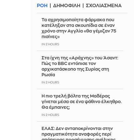
ΡΟΗ
ΔΗΜΟΦΙΛΗ
ΣΧΟΛΙΑΣΜΕΝΑ
Τα αχρησιμοποίητα φάρμακα που
κατέληξαν στα σκουπίδια σε έναν
χρόνο στην Αγγλία «θα γέμιζαν 75
πισίνες»
IN 2 HOURS
Στα ίχνη της «Αράχνης» του Άσαντ:
Πώς το BBC εντόπισε τον
αρχικατάσκοπο της Συρίας στη
Ρωσία
IN 2 HOURS
Η πιο τρελή βόλτα της Μαδέρας
γίνεται μέσα σε ένα ψάθινο έλκηθρο.
Θα έμπαινες;
IN 2 HOURS
ΕΛΑΣ: Δεν ανταποκρίνονται στην
πραγματικότητα αναφορές περί
απόπειρας προσέγγισης ανήλικης