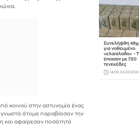
ώνια.
Συνελήφθη 48χ
για νοθευμένο
«ελαιόλαδο» - 
έπιασαν με 720
τενεκέδες
14:09, 04.02.202
πό κοινού στην αστυνομία ένας
, άγνωστά άτομα παραβίασαν την
η και αφαίρεσαν ποσότητα