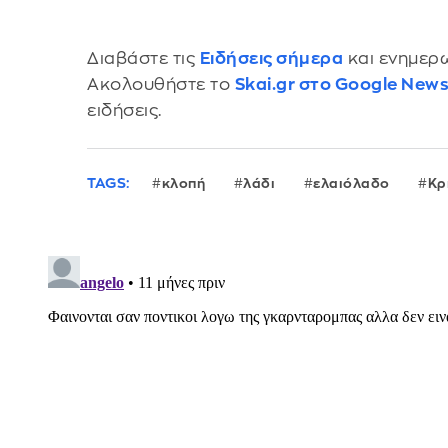
Διαβάστε τις
Ειδήσεις σήμερα
και ενημερω
Ακολουθήστε το
Skai.gr στο Google New
ειδήσεις.
TAGS:
κλοπή
λάδι
ελαιόλαδο
Κρ