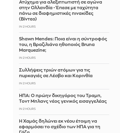
Ατύχημα για αλεξιπτωτιστή σε αγώνα
στην Ολλανδία - Έπεσε με ταχύτητα
πάνω σε διαφημιστικές πινακίδες
(Βίντεο)
IN 2 HOURS
Shawn Mendes: Ποια είναι η σύντροφός
του, η Βραζιλιάνα ηθοποιός Bruna
Marquezine;
IN 2 HOURS
Συλλήψεις τριών ατόμων για τις
πυρκαγιές σε Λέσβο και Κορινθία
IN 2 HOURS
ΗΠΑ: Ο πρώην δικηγόρος του Τραμπ,
Τοντ Μπλανς νέος γενικός εισαγγελέας
IN 2 HOURS
Η Χαμάς δηλώνει εκ νέου έτοιμη να
εφαρμόσει το σχέδιο των ΗΠΑ για τη
Γάζα