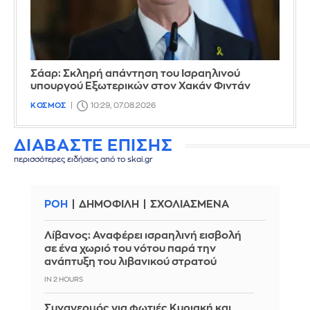
Σάαρ: Σκληρή απάντηση του Ισραηλινού
υπουργού Εξωτερικών στον Χακάν Φιντάν
ΚΟΣΜΟΣ
10:29, 07.08.2026
ΔΙΑΒΑΣΤΕ ΕΠΙΣΗΣ
περισσότερες ειδήσεις από το skai.gr
ΡΟΗ
ΔΗΜΟΦΙΛΗ
ΣΧΟΛΙΑΣΜΕΝΑ
Λίβανος: Αναφέρει ισραηλινή εισβολή
σε ένα χωριό του νότου παρά την
ανάπτυξη του λιβανικού στρατού
IN 2 HOURS
Συναγερμός για φωτιές Κυριακή και