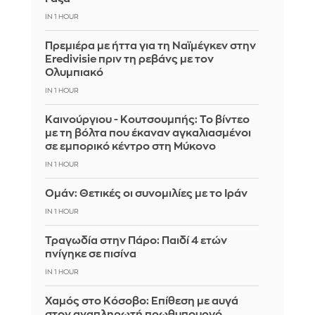
IN 1 HOUR
Πρεμιέρα με ήττα για τη Ναϊμέγκεν στην
Eredivisie πριν τη ρεβάνς με τον
Ολυμπιακό
IN 1 HOUR
Καινούργιου - Κουτσουμπής: Το βίντεο
με τη βόλτα που έκαναν αγκαλιασμένοι
σε εμπορικό κέντρο στη Μύκονο
IN 1 HOUR
Ομάν: Θετικές οι συνομιλίες με το Ιράν
IN 1 HOUR
Τραγωδία στην Πάρο: Παιδί 4 ετών
πνίγηκε σε πισίνα
IN 1 HOUR
Χαμός στο Κόσοβο: Επίθεση με αυγά
στον αναπληρωτή πρωθυπουργό