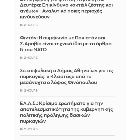
Δευτέρα: Επικίνδυνο κοκτέιλ ζέστης και
ανέμων - Αναλυτικά ποιες περιοχές
κινδυνεύουν
IN 2 HOURS
Φιντάν: Η συμφωνία με Πακιστάν και
Σ.Αραβία είναι τεχνικά ίδια με το άρθρο
5 του ΝΑΤΟ
IN 2 HOURS
Σε επιφυλακή ο Δήμος Αθηναίων για τις
πυρκαγιές: «Κλειστός» από τα
μεσάνυχτα ο λόφος Φινόπουλου
IN 2 HOURS
ΕΛ.Α.Σ.: Κρίσιμα ερωτήματα για την
αποτελεσματικότητα της κυβερνητικής
πολιτικής πρόληψης δασικών
πυρκαγιών
IN 2 HOURS