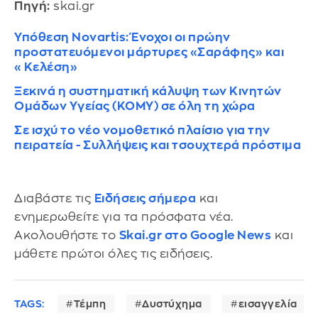
Πηγή:
skai.gr
Υπόθεση Novartis: Ένοχοι οι πρώην
προστατευόμενοι μάρτυρες «Σαράφης» και
«Κελέση»
Ξεκινά η συστηματική κάλυψη των Κινητών
Ομάδων Υγείας (ΚΟΜΥ) σε όλη τη χώρα
Σε ισχύ το νέο νομοθετικό πλαίσιο για την
πειρατεία - Συλλήψεις και τσουχτερά πρόστιμα
Διαβάστε τις
Ειδήσεις σήμερα
και
ενημερωθείτε για τα πρόσφατα νέα.
Ακολουθήστε το
Skai.gr στο Google News
και
μάθετε πρώτοι όλες τις ειδήσεις.
TAGS:
Τέμπη
Δυστύχημα
εισαγγελία