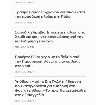
ΠΡΙΝ ΑΠΌ 1 ΜΈΡΑ
Τραυματισμός 53χρονου ναυτικού κατά
την πρόσδεση πλοίου στη Ρόδο
ΠΡΙΝ ΑΠΌ 1 ΜΈΡΑ
Σαουδική Αραβία: Επίκειται επίθεση από
Χούθι και ιρακινές οργανώσεις υπό την
καθοδήγηση του Ιράν
ΠΡΙΝ ΑΠΌ 1 ΜΈΡΑ
Πουέρτο Ρίκο: Νερό με το δελτίο από
την Παρασκευή, λόγω της ανομβρίας
στο νησί
ΠΡΙΝ ΑΠΌ 1 ΜΈΡΑ
Υπόθεση Marfin: Στη ΓΑΔΑ η 46χρονη
που κατηγορείται για εμπλοκή στη
φονική επίθεση - Το πρωί θα μεταφερθεί
στην Εισαγγελία
ΠΡΙΝ ΑΠΌ 1 ΜΈΡΑ