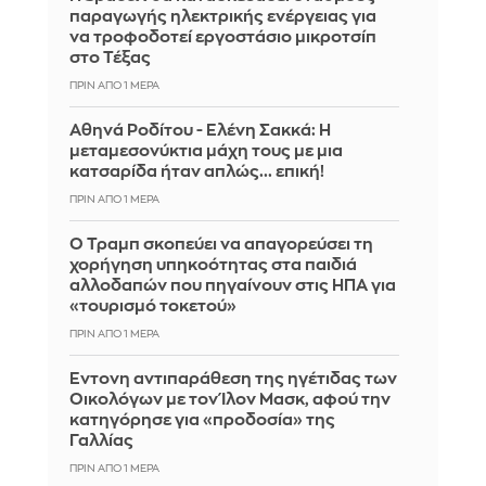
παραγωγής ηλεκτρικής ενέργειας για
να τροφοδοτεί εργοστάσιο μικροτσίπ
στο Τέξας
ΠΡΙΝ ΑΠΌ 1 ΜΈΡΑ
Αθηνά Ροδίτου - Ελένη Σακκά: Η
μεταμεσονύκτια μάχη τους με μια
κατσαρίδα ήταν απλώς... επική!
ΠΡΙΝ ΑΠΌ 1 ΜΈΡΑ
Ο Τραμπ σκοπεύει να απαγορεύσει τη
χορήγηση υπηκοότητας στα παιδιά
αλλοδαπών που πηγαίνουν στις ΗΠΑ για
«τουρισμό τοκετού»
ΠΡΙΝ ΑΠΌ 1 ΜΈΡΑ
Έντονη αντιπαράθεση της ηγέτιδας των
Οικολόγων με τον Ίλον Μασκ, αφού την
κατηγόρησε για «προδοσία» της
Γαλλίας
ΠΡΙΝ ΑΠΌ 1 ΜΈΡΑ