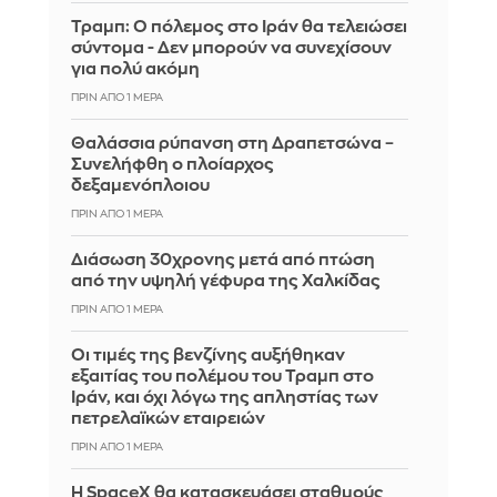
Τραμπ: Ο πόλεμος στο Ιράν θα τελειώσει
σύντομα - Δεν μπορούν να συνεχίσουν
για πολύ ακόμη
ΠΡΙΝ ΑΠΌ 1 ΜΈΡΑ
Θαλάσσια ρύπανση στη Δραπετσώνα –
Συνελήφθη ο πλοίαρχος
δεξαμενόπλοιου
ΠΡΙΝ ΑΠΌ 1 ΜΈΡΑ
Διάσωση 30χρονης μετά από πτώση
από την υψηλή γέφυρα της Χαλκίδας
ΠΡΙΝ ΑΠΌ 1 ΜΈΡΑ
Οι τιμές της βενζίνης αυξήθηκαν
εξαιτίας του πολέμου του Τραμπ στο
Ιράν, και όχι λόγω της απληστίας των
πετρελαϊκών εταιρειών
ΠΡΙΝ ΑΠΌ 1 ΜΈΡΑ
Η SpaceX θα κατασκευάσει σταθμούς