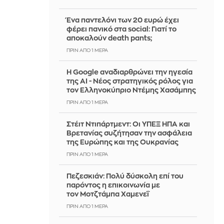
Ένα παντελόνι των 20 ευρώ έχει
φέρει πανικό στα social: Γιατί το
αποκαλούν death pants;
ΠΡΙΝ ΑΠΌ 1 ΜΈΡΑ
Η Google αναδιαρθρώνει την ηγεσία
της AI - Νέος στρατηγικός ρόλος για
τον Ελληνοκύπριο Ντέμης Χασάμπης
ΠΡΙΝ ΑΠΌ 1 ΜΈΡΑ
Στέιτ Ντιπάρτμεντ: Οι ΥΠΕΞ ΗΠΑ και
Βρετανίας συζήτησαν την ασφάλεια
της Ευρώπης και της Ουκρανίας
ΠΡΙΝ ΑΠΌ 1 ΜΈΡΑ
Πεζεσκιάν: Πολύ δύσκολη επί του
παρόντος η επικοινωνία με
τον Μοτζτάμπα Χαμενεΐ
ΠΡΙΝ ΑΠΌ 1 ΜΈΡΑ