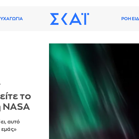
ΥΧΑΓΩΓΙΑ
ΡΟΗ ΕΙ
ν
είτε το
η NASA
ει, αυτό
 εμάς»