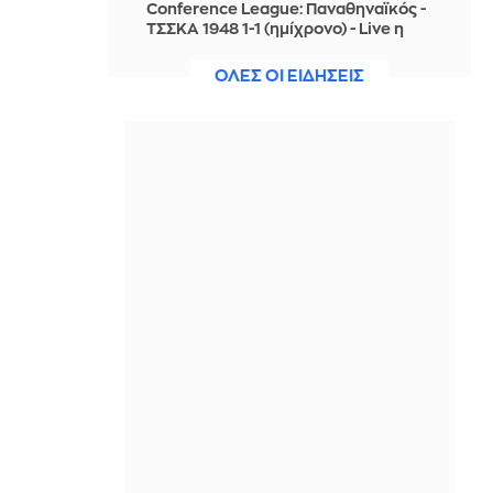
Conference League: Παναθηναϊκός -
ΤΣΣΚΑ 1948 1-1 (ημίχρονο) - Live η
εξέλιξη της αναμέτρησης
ΟΛΕΣ ΟΙ ΕΙΔΗΣΕΙΣ
ΠΡΙΝ ΑΠΌ 1 ΜΈΡΑ
Κολομβία: Διασώθηκε ένα
ιπποποταμάκι από την αποικία του
Εσκομπάρ
ΠΡΙΝ ΑΠΌ 1 ΜΈΡΑ
Τραγική ιστορία οικογένειας
Βρετανών: Θα μετακόμιζε σε σπίτι
στην Αιγιάλεια που καταστράφηκε
στις πυρκαγιές
ΠΡΙΝ ΑΠΌ 1 ΜΈΡΑ
Οι Χούθι ανακοίνωσαν ότι έπληξαν
και δεύτερο σαουδαραβικό
δεξαμενόπλοιο στον Κόλπο του
Άντεν
ΠΡΙΝ ΑΠΌ 1 ΜΈΡΑ