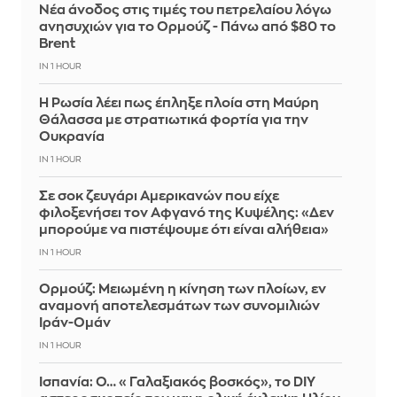
Νέα άνοδος στις τιμές του πετρελαίου λόγω
ανησυχιών για το Ορμούζ - Πάνω από $80 το
Brent
IN 1 HOUR
Η Ρωσία λέει πως έπληξε πλοία στη Μαύρη
Θάλασσα με στρατιωτικά φορτία για την
Ουκρανία
IN 1 HOUR
Σε σοκ ζευγάρι Αμερικανών που είχε
φιλοξενήσει τον Αφγανό της Κυψέλης: «Δεν
μπορούμε να πιστέψουμε ότι είναι αλήθεια»
IN 1 HOUR
Ορμούζ: Μειωμένη η κίνηση των πλοίων, εν
αναμονή αποτελεσμάτων των συνομιλιών
Ιράν-Ομάν
IN 1 HOUR
Ισπανία: Ο… «Γαλαξιακός βοσκός», το DIY