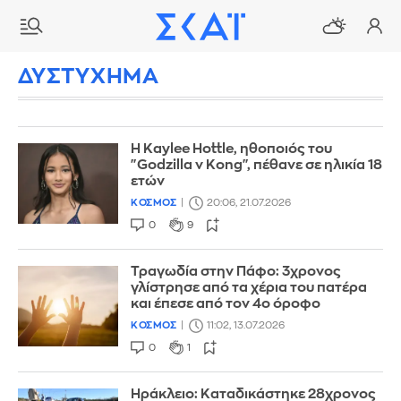
ΔΥΣΤΥΧΗΜΑ
Η Kaylee Hottle, ηθοποιός του
"Godzilla v Kong", πέθανε σε ηλικία 18
ετών
ΚΟΣΜΟΣ
20:06, 21.07.2026
0
9
Τραγωδία στην Πάφο: 3χρονος
γλίστρησε από τα χέρια του πατέρα
και έπεσε από τον 4ο όροφο
ΚΟΣΜΟΣ
11:02, 13.07.2026
0
1
Ηράκλειο: Καταδικάστηκε 28χρονος