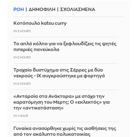
ΡΟΗ
ΔΗΜΟΦΙΛΗ
ΣΧΟΛΙΑΣΜΕΝΑ
Κοτόπουλο katsu curry
IN 2 HOURS
Το απλό κόλπο για να ξεφλουδίζεις τις ψητές
πιπεριές πανεύκολα
IN 2 HOURS
Τροχαίο δυστύχημα στις Σέρρες με δύο
νεκρούς - ΙΧ συγκρούστηκε με φορτηγό
IN 2 HOURS
«Ανταρσία στα Ανάκτορα» με στόχο την
καρατόμηση του Μερτς; Ο «εκλεκτός» για
την «αντικατάσταση»
IN 1 HOUR
Γυναίκα ανασύρθηκε χωρίς τις αισθήσεις της
από τον ακάλυπτο πολυκατοικίας