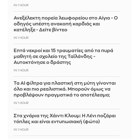
IN 1 HOUR
Ανεξέλεκτη πορεία λεωφορείου στο Αίγιο - Ο
οδηγός υπέστη ανακοπή καρδιάς και
κατέληξε - Δείτε βίντεο
IN 1 HOUR
Επτά νεκροί και 15 τραυματίες από τα πυρά
μαθητή σε σχολείο της Ταϊλάνδης -
Αυτοκτόνησε ο δράστης
IN 1 HOUR
Τα AI φίλτρα για πλαστική στη μύτη γίνονται
όλο και πιο ρεαλιστικά. Μπορούν όμως να
προβλέψουν πραγματικά το αποτέλεσμα;
IN 1 HOUR
Στα χνάρια της Χάιντι Κλουμ: Η Λένι ποζάρει
τόπλες και είναι εντυπωσιακή (φώτο)
IN 1 HOUR