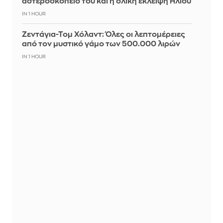
αστεροσκοπείο του και η ολική έκλειψη Ηλίου
IN 1 HOUR
Ζεντάγια-Τομ Χόλαντ: Όλες οι λεπτομέρειες
από τον μυστικό γάμο των 500.000 λιρών
IN 1 HOUR