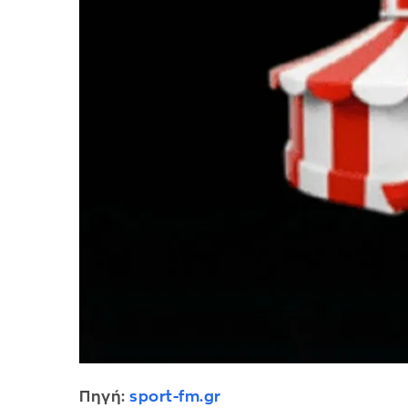
Πηγή:
sport-fm.gr