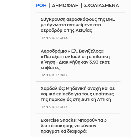
ΡΟΗ
ΔΗΜΟΦΙΛΗ
ΣΧΟΛΙΑΣΜΕΝΑ
Σύγκρουση αεροσκάφους της DHL
με άγνωστο αντικείμενο στο
αεροδρόμιο της Λειψίας
ΠΡΙΝ ΑΠΌ 17 ΏΡΕΣ
Αεροδρόμιο «Ελ. Βενιζέλος»:
«Πέταξε» τον Ιούλιο η επιβατική
κίνηση - Διακινήθηκαν 3,93 εκατ.
επιβάτες
ΠΡΙΝ ΑΠΌ 17 ΏΡΕΣ
Χαρδαλιάς: Μηδενική ανοχή και σε
νομικό επίπεδο για τους υπαίτιους
της πυρκαγιάς στη Δυτική Αττική
ΠΡΙΝ ΑΠΌ 17 ΏΡΕΣ
Exercise Snacks: Μπορούν τα 3
λεπτά άσκησης να κάνουν
πραγματικά διαφορά;