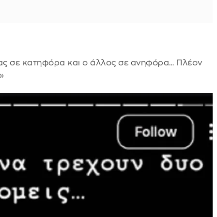
νας σε κατηφόρα και ο άλλος σε ανηφόρα… Πλέον
»