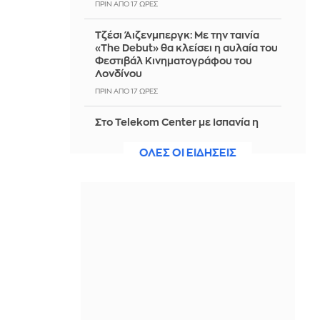
ΠΡΙΝ ΑΠΌ 17 ΏΡΕΣ
Τζέσι Άιζενμπεργκ: Με την ταινία
«The Debut» θα κλείσει η αυλαία του
Φεστιβάλ Κινηματογράφου του
Λονδίνου
ΠΡΙΝ ΑΠΌ 17 ΏΡΕΣ
Στο Telekom Center με Ισπανία η
Εθνική μπάσκετ - Δύο φιλικά στο ίδιο
γήπεδο
ΟΛΕΣ ΟΙ ΕΙΔΗΣΕΙΣ
ΠΡΙΝ ΑΠΌ 17 ΏΡΕΣ
Ευρωπαϊκά χρηματιστήρια: Σε υψηλά
επίπεδα κινούνται οι μετοχές στο
ξεκίνημα των συναλλαγών
ΠΡΙΝ ΑΠΌ 17 ΏΡΕΣ
Ραγίζει καρδιές ο συγγραφέας του
«Game of Thrones»: «Έχασα φίλους
και πάλεψα με την κατάθλιψη»
ΠΡΙΝ ΑΠΌ 17 ΏΡΕΣ