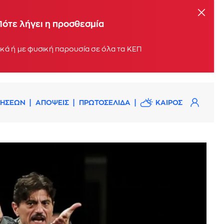
Πότε λήγει η προσθεσμία
Οι αιτήσεις μπορούν να υποβληθούν σταδιακά, με βάση το τελευταίο ψηφίο του ΑΦΜ, ηλεκτρονικά ή με φυσική παρουσία σε όλα τα ΚΕΠ
ΔΗΣΕΩΝ
ΑΠΟΨΕΙΣ
ΠΡΩΤΟΣΕΛΙΔΑ
ΚΑΙΡΟΣ