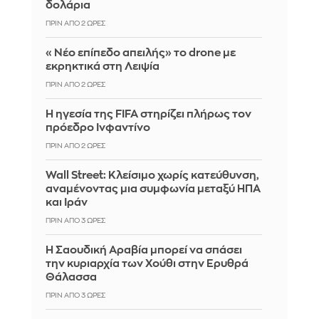
δολάρια
ΠΡΙΝ ΑΠΌ 2 ΏΡΕΣ
«Νέο επίπεδο απειλής» το drone με
εκρηκτικά στη Λειψία
ΠΡΙΝ ΑΠΌ 2 ΏΡΕΣ
Η ηγεσία της FIFA στηρίζει πλήρως τον
πρόεδρο Ινφαντίνο
ΠΡΙΝ ΑΠΌ 2 ΏΡΕΣ
Wall Street: Κλείσιμο χωρίς κατεύθυνση,
αναμένοντας μια συμφωνία μεταξύ ΗΠΑ
και Ιράν
ΠΡΙΝ ΑΠΌ 3 ΏΡΕΣ
Η Σαουδική Αραβία μπορεί να σπάσει
την κυριαρχία των Χούθι στην Ερυθρά
Θάλασσα
ΠΡΙΝ ΑΠΌ 3 ΏΡΕΣ