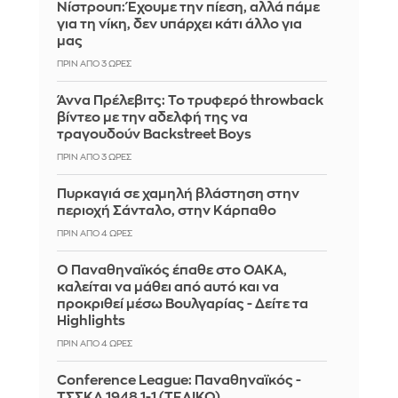
Νίστρουπ: Έχουμε την πίεση, αλλά πάμε
για τη νίκη, δεν υπάρχει κάτι άλλο για
μας
ΠΡΙΝ ΑΠΌ 3 ΏΡΕΣ
Άννα Πρέλεβιτς: Το τρυφερό throwback
βίντεο με την αδελφή της να
τραγουδούν Backstreet Boys
ΠΡΙΝ ΑΠΌ 3 ΏΡΕΣ
Πυρκαγιά σε χαμηλή βλάστηση στην
περιοχή Σάνταλο, στην Κάρπαθο
ΠΡΙΝ ΑΠΌ 4 ΏΡΕΣ
Ο Παναθηναϊκός έπαθε στο ΟΑΚΑ,
καλείται να μάθει από αυτό και να
προκριθεί μέσω Βουλγαρίας - Δείτε τα
Highlights
ΠΡΙΝ ΑΠΌ 4 ΏΡΕΣ
Conference League: Παναθηναϊκός -
ΤΣΣΚΑ 1948 1-1 (ΤΕΛΙΚΟ)