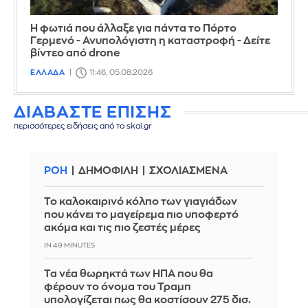
Η φωτιά που άλλαξε για πάντα το Πόρτο
Γερμενό - Ανυπολόγιστη η καταστροφή - Δείτε
βίντεο από drone
ΕΛΛΑΔΑ
11:46, 05.08.2026
ΔΙΑΒΑΣΤΕ ΕΠΙΣΗΣ
περισσότερες ειδήσεις από το skai.gr
ΡΟΗ
ΔΗΜΟΦΙΛΗ
ΣΧΟΛΙΑΣΜΕΝΑ
Το καλοκαιρινό κόλπο των γιαγιάδων
που κάνει το μαγείρεμα πιο υποφερτό
ακόμα και τις πιο ζεστές μέρες
IN 49 MINUTES
Τα νέα θωρηκτά των ΗΠΑ που θα
φέρουν το όνομα του Τραμπ
υπολογίζεται πως θα κοστίσουν 275 δισ.