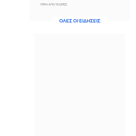
ΠΡΙΝ ΑΠΌ 15 ΏΡΕΣ
Μολυσμένα νερά στη Βρετανία:
ΟΛΕΣ ΟΙ ΕΙΔΗΣΕΙΣ
Εκατοντάδες τουρίστες αρρώστησαν
μετά την επίσκεψή τους σε παραλίες
ΠΡΙΝ ΑΠΌ 15 ΏΡΕΣ
Παίκτριες του WNBA κατά του Ενές
Καντέρ: «Δεν θα επιτρέψουμε να μας
χρησιμοποιήσουν ως πολιτικά
πιόνια»
ΠΡΙΝ ΑΠΌ 15 ΏΡΕΣ
Χωρίς ενεργό μέτωπο η πυρκαγιά
στη Σίνδο Θεσσαλονίκης
ΠΡΙΝ ΑΠΌ 15 ΏΡΕΣ
Βουλγαρία: Ο Ράντεφ δηλώνει ότι
εξερράγη drone σε αγωγό φυσικού
αερίου, κοντά στα σύνορα με
Ρουμανία