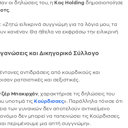
σαν οι δηλώσεις του, η
Koç Holding
δημοσιοποίησε
Κοτς
.
 «Ζητώ ειλικρινά συγγνώμη για τα λόγια μου, τα
υν κανέναν. Θα ήθελα να εκφράσω την ειλικρινή
ργανώσεις και Δικηγορικό Σύλλογο
ντονες αντιδράσεις από κουρδικούς και
ρισαν ρατσιστικές και σεξιστικές.
τζέρ Μπακιρχάν
, χαρακτήρισε τις δηλώσεις του
ου υποτιμά τις
Κούρδισσες
». Παράλληλα τόνισε ότι
πεια των γυναικών δεν αποτελούν αντικείμενο
ονόμιο δεν μπορεί να ταπεινώσει τις Κούρδισσες.
αι περιμένουμε μια απτή συγγνώμη».