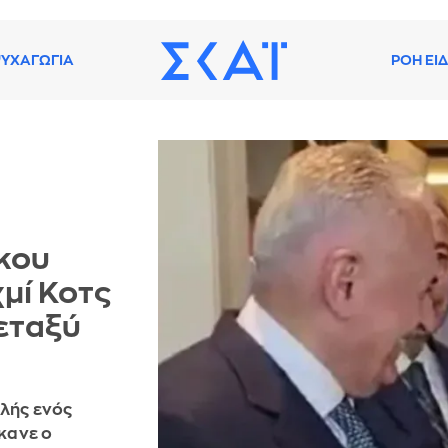
ΥΧΑΓΩΓΙΑ
ΡΟΗ ΕΙ
κου
μί Κοτς
μεταξύ
ολής ενός
κανε ο