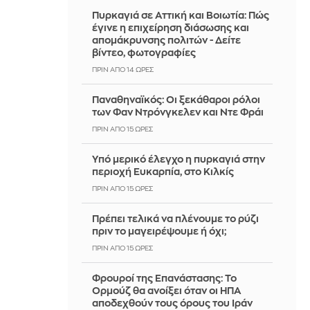
Πυρκαγιά σε Αττική και Βοιωτία: Πώς
έγινε η επιχείρηση διάσωσης και
απομάκρυνσης πολιτών - Δείτε
βίντεο, φωτογραφίες
ΠΡΙΝ ΑΠΌ 14 ΏΡΕΣ
Παναθηναϊκός: Οι ξεκάθαροι ρόλοι
των Φαν Ντρόνγκελεν και Ντε Φράι
ΠΡΙΝ ΑΠΌ 15 ΏΡΕΣ
Υπό μερικό έλεγχο η πυρκαγιά στην
περιοχή Ευκαρπία, στο Κιλκίς
ΠΡΙΝ ΑΠΌ 15 ΏΡΕΣ
Πρέπει τελικά να πλένουμε το ρύζι
πριν το μαγειρέψουμε ή όχι;
ΠΡΙΝ ΑΠΌ 15 ΏΡΕΣ
Φρουροί της Επανάστασης: Το
Ορμούζ θα ανοίξει όταν οι ΗΠΑ
αποδεχθούν τους όρους του Ιράν