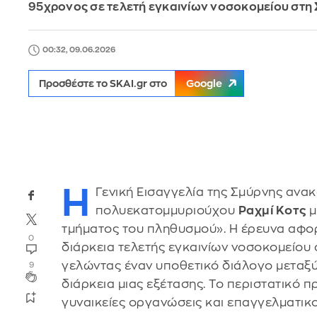
95χρονος σε τελετή εγκαινίων νοσοκομείου στη
00:32, 09.06.2026
Προσθέστε το SKAI.gr στο
Google
Η
Γενική Εισαγγελία της Σμύρνης ανα
πολυεκατομμυριούχου
Ραχμί Κοτς
μ
τμήματος του πληθυσμού». Η έρευνα αφ
0
διάρκεια τελετής εγκαινίων νοσοκομείου σ
γελώντας έναν υποθετικό διάλογο μεταξύ
9
διάρκεια μιας εξέτασης. Το περιστατικό π
γυναικείες οργανώσεις και επαγγελματικο