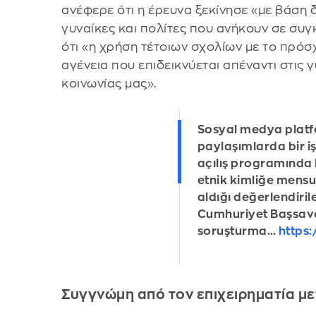
ανέφερε ότι η έρευνα ξεκίνησε «με βάση
γυναίκες και πολίτες που ανήκουν σε συ
ότι «η χρήση τέτοιων σχολίων με το πρόσ
αγένεια που επιδεικνύεται απέναντι στις 
κοινωνίας μας».
Sosyal medya platf
paylaşımlarda bir iş
açılış programında k
etnik kimliğe mens
aldığı değerlendiril
Cumhuriyet Başsavc
soruşturma…
https:
Συγγνώμη από τον επιχειρηματία με