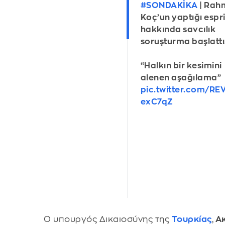
#SONDAKİKA
| Rah
Koç’un yaptığı espr
hakkında savcılık
soruşturma başlattı
“Halkın bir kesimini
alenen aşağılama”
pic.twitter.com/RE
exC7qZ
Ο υπουργός Δικαιοσύνης της
Τουρκίας
,
Ακ