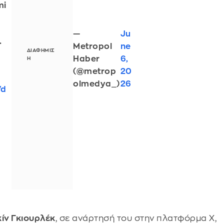
mi
i
—
Ju
.
Metropol
ne
Haber
6,
(@metrop
20
olmedya_)
26
Vd
ίν Γκιουρλέκ
, σε ανάρτησή του στην πλατφόρμα Χ,