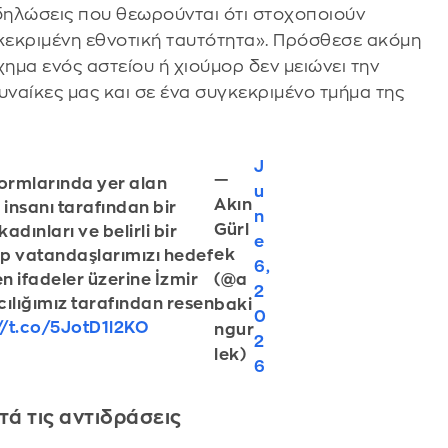
 δηλώσεις που θεωρούνται ότι στοχοποιούν
γκεκριμένη εθνοτική ταυτότητα». Πρόσθεσε ακόμη
χημα ενός αστείου ή χιούμορ δεν μειώνει την
γυναίκες μας και σε ένα συγκεκριμένο τμήμα της
J
—
ormlarında yer alan
u
Akın
 insanı tarafından bir
n
Gürl
adınları ve belirli bir
e
ek
up vatandaşlarımızı hedef
6,
(@a
en ifadeler üzerine İzmir
2
ılığımız tarafından resen
baki
0
//t.co/5JotD1l2KO
ngur
2
lek)
6
τά τις αντιδράσεις