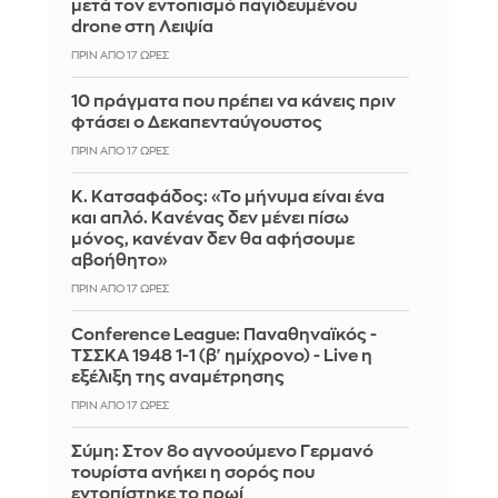
μετά τον εντοπισμό παγιδευμένου
drone στη Λειψία
ΠΡΙΝ ΑΠΌ 17 ΏΡΕΣ
10 πράγματα που πρέπει να κάνεις πριν
φτάσει ο Δεκαπενταύγουστος
ΠΡΙΝ ΑΠΌ 17 ΏΡΕΣ
Κ. Κατσαφάδος: «Το μήνυμα είναι ένα
και απλό. Κανένας δεν μένει πίσω
μόνος, κανέναν δεν θα αφήσουμε
αβοήθητο»
ΠΡΙΝ ΑΠΌ 17 ΏΡΕΣ
Conference League: Παναθηναϊκός -
ΤΣΣΚΑ 1948 1-1 (β' ημίχρονο) - Live η
εξέλιξη της αναμέτρησης
ΠΡΙΝ ΑΠΌ 17 ΏΡΕΣ
Σύμη: Στον 8ο αγνοούμενο Γερμανό
τουρίστα ανήκει η σορός που
εντοπίστηκε το πρωί