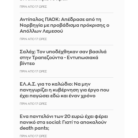
ΠΡΙΝ ΑΠΌ 17 ΏΡΕΣ
Αντίπαλος ΠΑΟΚ: Απέδρασε από τη
Νορβηγία με προβάδισμα πρόκρισης ο
Απόλλων Λεμεσού
ΠΡΙΝ ΑΠΌ 17 ΏΡΕΣ
Σαλάχ: Τον υποδέχθηκαν σαν βασιλιά
στην Τραπεζούντα - Εντυπωσιακά
βίντεο
ΠΡΙΝ ΑΠΌ 17 ΏΡΕΣ
ΕΛ.Α.Σ. για το καλώδιο: Να μην
πανηγυρίζει η κυβέρνηση για έργο που
έχει παγώσει εδώ και έναν χρόνο
ΠΡΙΝ ΑΠΌ 17 ΏΡΕΣ
Ένα παντελόνι των 20 ευρώ έχει φέρει
πανικό στα social: Γιατί το αποκαλούν
death pants;
ΠΡΙΝ ΑΠΌ 17 ΏΡΕΣ