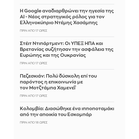
Η Google αναδιαρθρώνει την ηγεσία της
AI - Νέος στρατηγικός ρόλος για τον
Ελληνοκύπριο Ντέμης Χασάμπης
ΠΡΙΝ ΑΠΌ 17 ΏΡΕΣ
Στέιτ Ντιπάρτμεντ: Οι ΥΠΕΞ ΗΠΑ και
Βρετανίας συζήτησαν την ασφάλεια της
Ευρώπης και της Ουκρανίας
ΠΡΙΝ ΑΠΌ 17 ΏΡΕΣ
Πεζεσκιάν: Πολύ δύσκολη επί του
παρόντος η επικοινωνία με
τον Μοτζτάμπα Χαμενεΐ
ΠΡΙΝ ΑΠΌ 17 ΏΡΕΣ
Κολομβία: Διασώθηκε ένα ιπποποταμάκι
από την αποικία του Εσκομπάρ
ΠΡΙΝ ΑΠΌ 18 ΏΡΕΣ