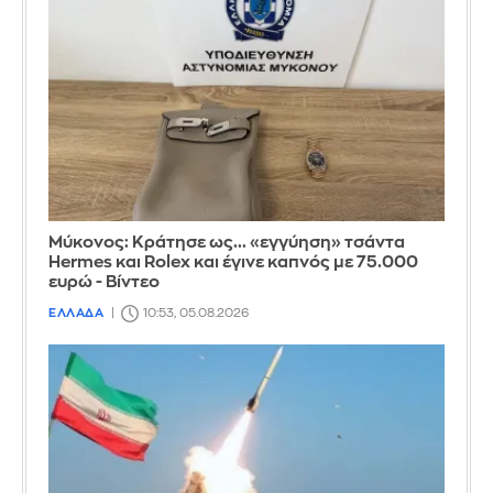
Μύκονος: Κράτησε ως... «εγγύηση» τσάντα
Hermes και Rolex και έγινε καπνός με 75.000
ευρώ - Βίντεο
ΕΛΛΑΔΑ
10:53, 05.08.2026