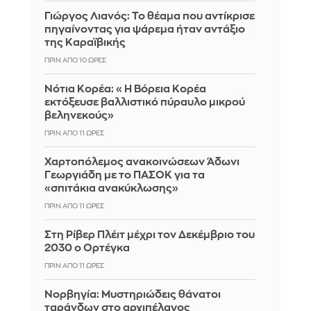
Γιώργος Λιανός: Το θέαμα που αντίκρισε
πηγαίνοντας για ψάρεμα ήταν αντάξιο
της Καραϊβικής
ΠΡΙΝ ΑΠΌ 10 ΏΡΕΣ
Νότια Κορέα: «Η Βόρεια Κορέα
εκτόξευσε βαλλιστικό πύραυλο μικρού
βεληνεκούς»
ΠΡΙΝ ΑΠΌ 11 ΏΡΕΣ
Χαρτοπόλεμος ανακοινώσεων Άδωνι
Γεωργιάδη με το ΠΑΣΟΚ για τα
«σπιτάκια ανακύκλωσης»
ΠΡΙΝ ΑΠΌ 11 ΏΡΕΣ
Στη Ρίβερ Πλέιτ μέχρι τον Δεκέμβριο του
2030 ο Ορτέγκα
ΠΡΙΝ ΑΠΌ 11 ΏΡΕΣ
Νορβηγία: Μυστηριώδεις θάνατοι
ταράνδων στο αρχιπέλαγος