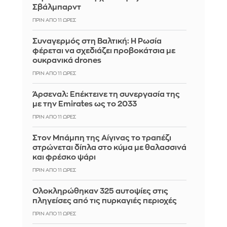
Σβάλμπαρντ
ΠΡΙΝ ΑΠΌ 11 ΏΡΕΣ
Συναγερμός στη Βαλτική: Η Ρωσία
φέρεται να σχεδιάζει προβοκάτσια με
ουκρανικά drones
ΠΡΙΝ ΑΠΌ 11 ΏΡΕΣ
Άρσεναλ: Επέκτεινε τη συνεργασία της
με την Emirates ως το 2033
ΠΡΙΝ ΑΠΌ 11 ΏΡΕΣ
Στον Μπάμπη της Αίγινας το τραπέζι
στρώνεται δίπλα στο κύμα με θαλασσινά
και φρέσκο ψάρι
ΠΡΙΝ ΑΠΌ 11 ΏΡΕΣ
Ολοκληρώθηκαν 325 αυτοψίες στις
πληγείσες από τις πυρκαγιές περιοχές
ΠΡΙΝ ΑΠΌ 11 ΏΡΕΣ