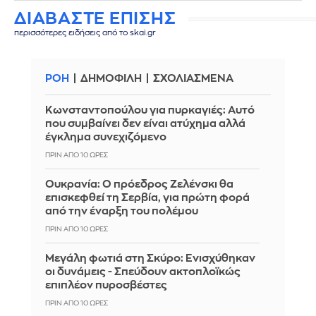
ΔΙΑΒΑΣΤΕ ΕΠΙΣΗΣ
περισσότερες ειδήσεις από το skai.gr
ΡΟΗ
ΔΗΜΟΦΙΛΗ
ΣΧΟΛΙΑΣΜΕΝΑ
Κωνσταντοπούλου για πυρκαγιές: Αυτό
που συμβαίνει δεν είναι ατύχημα αλλά
έγκλημα συνεχιζόμενο
ΠΡΙΝ ΑΠΌ 10 ΏΡΕΣ
Ουκρανία: Ο πρόεδρος Ζελένσκι θα
επισκεφθεί τη Σερβία, για πρώτη φορά
από την έναρξη του πολέμου
ΠΡΙΝ ΑΠΌ 10 ΏΡΕΣ
Μεγάλη φωτιά στη Σκύρο: Ενισχύθηκαν
οι δυνάμεις - Σπεύδουν ακτοπλοϊκώς
επιπλέον πυροσβέστες
ΠΡΙΝ ΑΠΌ 10 ΏΡΕΣ