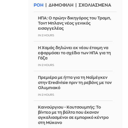
ΡΟΗ
ΔΗΜΟΦΙΛΗ
ΣΧΟΛΙΑΣΜΕΝΑ
ΗΠΑ: Ο πρώην δικηγόρος του Τραμπ,
Τοντ Μπλανς νέος γενικός
εισαγγελέας
IN 2 HOURS
Η Χαμάς δηλώνει εκ νέου έτοιμη να
εφαρμόσει το σχέδιο των ΗΠΑ για τη
Γάζα
IN 2 HOURS
Πρεμιέρα με ήττα για τη Ναϊμέγκεν
στην Eredivisie πριν τη ρεβάνς με τον
Ολυμπιακό
IN 2 HOURS
Καινούργιου - Κουτσουμπής: Το
βίντεο με τη βόλτα που έκαναν
αγκαλιασμένοι σε εμπορικό κέντρο
στη Μύκονο