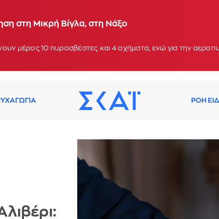
ση στη Μικρή Βίγλα, στη Νάξο
ουν μέρος 10 πυροσβέστες και 4 οχήματα, ενώ για την αεροπ
ΥΧΑΓΩΓΙΑ
ΡΟΗ ΕΙ
Αλιβέρι: