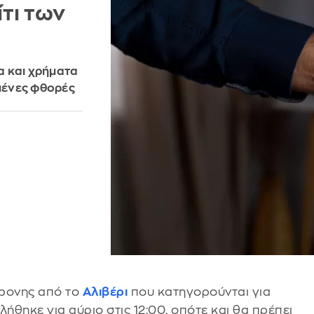
τι των
α και χρήματα
αμένες φθορές
χρονης από το
Αλιβέρι
που κατηγορούνται για
ήθηκε για αύριο στις 12:00, οπότε και θα πρέπει