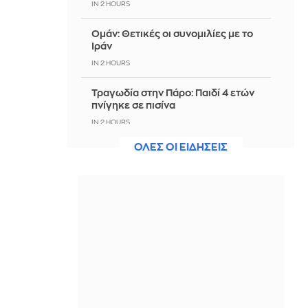
IN 2 HOURS
Ομάν: Θετικές οι συνομιλίες με το
Ιράν
IN 2 HOURS
Τραγωδία στην Πάρο: Παιδί 4 ετών
πνίγηκε σε πισίνα
IN 2 HOURS
ΟΛΕΣ ΟΙ ΕΙΔΗΣΕΙΣ
Χαμός στο Κόσοβο: Επίθεση με αυγά
στον αναπληρωτή πρωθυπουργό
Άλμπιν Κούρτι μέσα στη Βουλή -
Δείτε βίντεο
IN 1 HOUR
Πυρκαγιά σε χαμηλή βλάστηση στη
Μικρή Βίγλα, στη Νάξο
IN 1 HOUR
Εξαρθρώθηκε ομάδα που διακινούσε
ναρκωτικά στην Αθήνα και στην