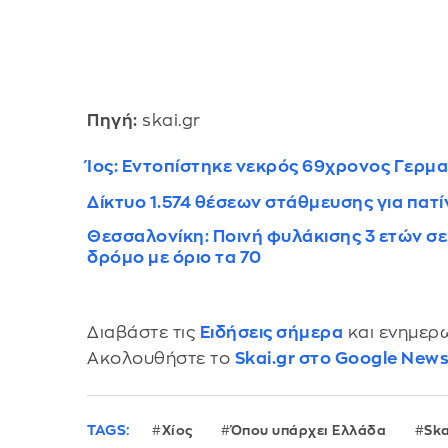
Πηγή:
skai.gr
Ίος: Εντοπίστηκε νεκρός 69χρονος Γερμ
Δίκτυο 1.574 θέσεων στάθμευσης για πατί
Θεσσαλονίκη: Ποινή φυλάκισης 3 ετών σε
δρόμο με όριο τα 70
Διαβάστε τις
Ειδήσεις σήμερα
και ενημερω
Ακολουθήστε το
Skai.gr στο Google New
TAGS:
Χίος
Όπου υπάρχει Ελλάδα
Sk