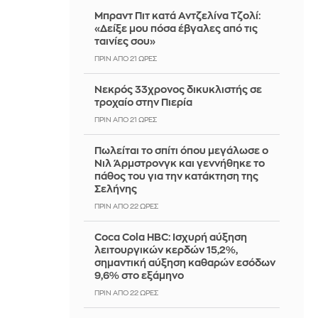
Μπραντ Πιτ κατά Αντζελίνα Τζολί:
«Δείξε μου πόσα έβγαλες από τις
ταινίες σου»
ΠΡΙΝ ΑΠΌ 21 ΏΡΕΣ
Νεκρός 33χρονος δικυκλιστής σε
τροχαίο στην Πιερία
ΠΡΙΝ ΑΠΌ 21 ΏΡΕΣ
Πωλείται το σπίτι όπου μεγάλωσε ο
Νιλ Άρμστρονγκ και γεννήθηκε το
πάθος του για την κατάκτηση της
Σελήνης
ΠΡΙΝ ΑΠΌ 22 ΏΡΕΣ
Coca Cola HBC: Ισχυρή αύξηση
λειτουργικών κερδών 15,2%,
σημαντική αύξηση καθαρών εσόδων
9,6% στο εξάμηνο
ΠΡΙΝ ΑΠΌ 22 ΏΡΕΣ