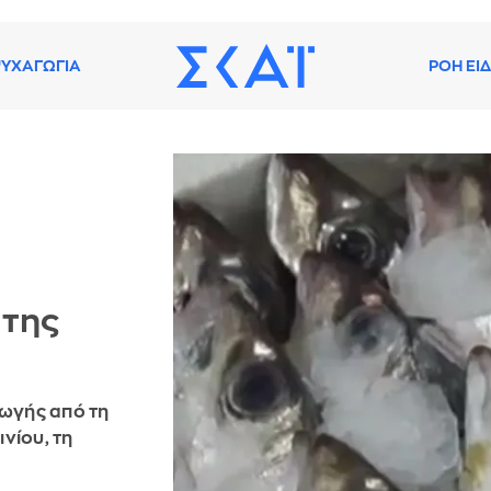
ΥΧΑΓΩΓΙΑ
ΡΟΗ ΕΙ
 της
γωγής από τη
νίου, τη