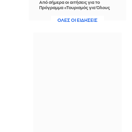
Από σήμερα οι αιτήσεις για το
Πρόγραμμα «Τουρισμός για Όλους
2026-2027» - Πότε λήγει η
προσθεσμία
ΟΛΕΣ ΟΙ ΕΙΔΗΣΕΙΣ
ΠΡΙΝ ΑΠΌ 22 ΏΡΕΣ
Πετρέλαιο: Κάτω από τα 80 δολάρια
το Brent καθώς ενισχύονται οι
ελπίδες για συμφωνία ΗΠΑ - Ιράν
ΠΡΙΝ ΑΠΌ 22 ΏΡΕΣ
Σαμάνθα Μόρτον: Έναν χρόνο χωρίς
δουλειά μετά την «Οδύσσεια» –
«Είμαι 49 ετών...»
ΠΡΙΝ ΑΠΌ 22 ΏΡΕΣ
Στον ανακριτή ο 26χρονος Αφγανός
για τη δολοφονία της Βρετανίδας
στην Κυψέλη
ΠΡΙΝ ΑΠΌ 22 ΏΡΕΣ
«Χοντραίνει το παιχνίδι»: Το Κίεβο