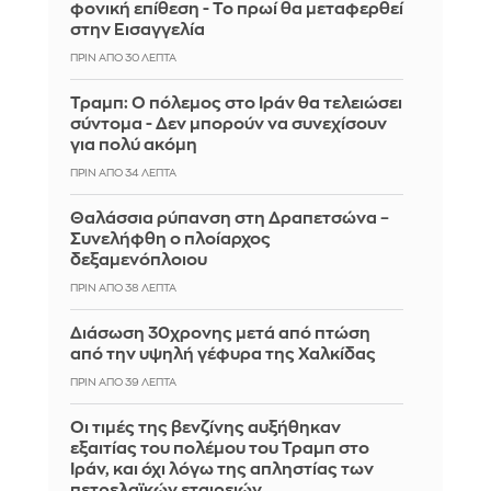
φονική επίθεση - Το πρωί θα μεταφερθεί
στην Εισαγγελία
ΠΡΙΝ ΑΠΌ 30 ΛΕΠΤΆ
Τραμπ: Ο πόλεμος στο Ιράν θα τελειώσει
σύντομα - Δεν μπορούν να συνεχίσουν
για πολύ ακόμη
ΠΡΙΝ ΑΠΌ 34 ΛΕΠΤΆ
Θαλάσσια ρύπανση στη Δραπετσώνα –
Συνελήφθη ο πλοίαρχος
δεξαμενόπλοιου
ΠΡΙΝ ΑΠΌ 38 ΛΕΠΤΆ
Διάσωση 30χρονης μετά από πτώση
από την υψηλή γέφυρα της Χαλκίδας
ΠΡΙΝ ΑΠΌ 39 ΛΕΠΤΆ
Οι τιμές της βενζίνης αυξήθηκαν
εξαιτίας του πολέμου του Τραμπ στο
Ιράν, και όχι λόγω της απληστίας των
πετρελαϊκών εταιρειών