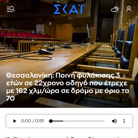
Θεσσαλονίκη: Ποινή φυλάκισης 3
ετών σε 22χρονο οδηγό που έτρεχε
με 162 χλμ/ώρα σε δρόμο με όριο τα
70