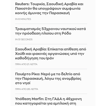
Reuters: Τουρκία, Σαουδική Αραβία και
Πακιστάν θα υπογράψουν συμφωνία
κοινής άμυνας την Παρασκευή
IN 8 MINUTES
Τραυματισμός 53χρονου ναυτικού κατά
την πρόσδεση πλοίου στη Ρόδο
IN 50 SECONDS
Σαουδική Αραβία: Επίκειται επίθεση από
Χούθι και ιρακινές οργανώσεις υπό την
καθοδήγηση του Ιράν
ΠΡΙΝ ΑΠΌ 21 ΛΕΠΤΆ
Πουέρτο Ρίκο: Νερό με το δελτίο από
την Παρασκευή, λόγω της ανομβρίας
στο νησί
ΠΡΙΝ ΑΠΌ 26 ΛΕΠΤΆ
Υπόθεση Marfin: Στη ΓΑΔΑ η 46χρονη
που κατηγορείται για εμπλοκή στη