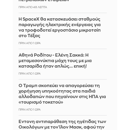
ΠΡΙΝ ΑΠΌ 48 ΛΕΠΤΆ
Η SpaceX θα κατασκευάσει σταθμούς
παραγωγής ηλεκτρικής ενέργειας για
να τροφοδοτεί εργοστάσιο μικροτσίπ
στο Τέξας
ΠΡΙΝ ΑΠΌ 1 ΏΡΑ
Αθηνά Ροδίτου - Ελένη Σακκά: Η
μεταμεσονύκτια μάχη τους με μια
κατσαρίδα ήταν απλώς... επική!
ΠΡΙΝ ΑΠΌ 1 ΏΡΑ
Ο Τραμπ σκοπεύει να απαγορεύσει τη
χορήγηση υπηκοότητας στα παιδιά
αλλοδαπών που πηγαίνουν στις ΗΠΑ για
«τουρισμό τοκετού»
ΠΡΙΝ ΑΠΌ 1 ΏΡΑ
Έντονη αντιπαράθεση της ηγέτιδας των
Οικολόγων με τον Ίλον Μασκ, αφού την