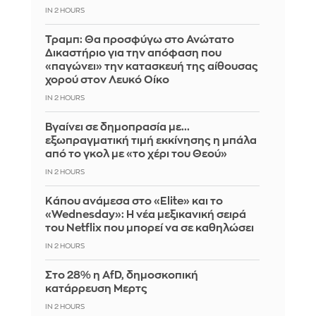
IN 2 HOURS
Τραμπ: Θα προσφύγω στο Ανώτατο
Δικαστήριο για την απόφαση που
«παγώνει» την κατασκευή της αίθουσας
χορού στον Λευκό Οίκο
IN 2 HOURS
Βγαίνει σε δημοπρασία με...
εξωπραγματική τιμή εκκίνησης η μπάλα
από το γκολ με «το χέρι του Θεού»
IN 2 HOURS
Κάπου ανάμεσα στο «Elite» και το
«Wednesday»: Η νέα μεξικανική σειρά
του Netflix που μπορεί να σε καθηλώσει
IN 2 HOURS
Στο 28% η AfD, δημοσκοπική
κατάρρευση Μερτς
IN 2 HOURS