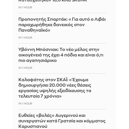
Κατασχέθηκαν 18,6 κιλά SKUNK
IN 1 HOUR
Προπονητής Σπαρτάκ: «Για αυτό ο Λιβάι
παραχωρήθηκε δανεικός στον
Παναθηναϊκό»
IN 1 HOUR
Υβόννη Μπόσνιακ: Το νέο μέλος στην
οικογένειά της έχει 4 πόδια και είναι ό,τι
πιο αγαπησιάρικο
IN 1 HOUR
Καλαφάτης στον ΣΚΑΪ: «Έχουμε
δημιουργήσει 20.000 νέες θέσεις
εργασίας υψηλής εξειδίκευσης τα
τελευταία 7 χρόνια»
IN 1 HOUR
Ευθείες «βολές» Αυγερινού και
συνεργατών κατά Γρατσία και κόμματος
Καρυστιανού