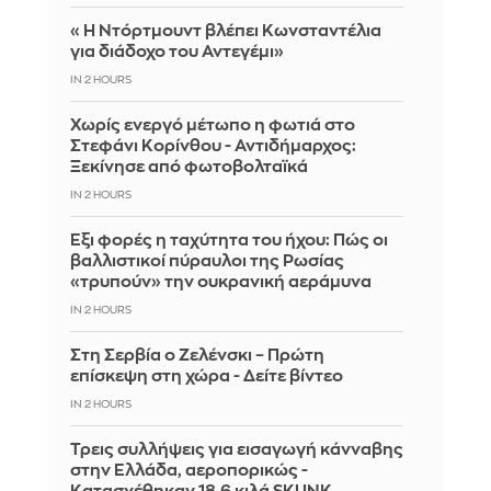
«Η Ντόρτμουντ βλέπει Κωνσταντέλια
για διάδοχο του Αντεγέμι»
IN 2 HOURS
Χωρίς ενεργό μέτωπο η φωτιά στο
Στεφάνι Κορίνθου - Αντιδήμαρχος:
Ξεκίνησε από φωτοβολταϊκά
IN 2 HOURS
Έξι φορές η ταχύτητα του ήχου: Πώς οι
βαλλιστικοί πύραυλοι της Ρωσίας
«τρυπούν» την ουκρανική αεράμυνα
IN 2 HOURS
Στη Σερβία ο Ζελένσκι – Πρώτη
επίσκεψη στη χώρα - Δείτε βίντεο
IN 2 HOURS
Τρεις συλλήψεις για εισαγωγή κάνναβης
στην Ελλάδα, αεροπορικώς -