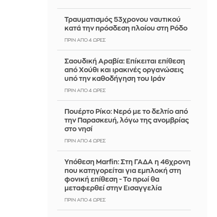
Τραυματισμός 53χρονου ναυτικού
κατά την πρόσδεση πλοίου στη Ρόδο
ΠΡΙΝ ΑΠΌ 4 ΏΡΕΣ
Σαουδική Αραβία: Επίκειται επίθεση
από Χούθι και ιρακινές οργανώσεις
υπό την καθοδήγηση του Ιράν
ΠΡΙΝ ΑΠΌ 4 ΏΡΕΣ
Πουέρτο Ρίκο: Νερό με το δελτίο από
την Παρασκευή, λόγω της ανομβρίας
στο νησί
ΠΡΙΝ ΑΠΌ 4 ΏΡΕΣ
Υπόθεση Marfin: Στη ΓΑΔΑ η 46χρονη
που κατηγορείται για εμπλοκή στη
φονική επίθεση - Το πρωί θα
μεταφερθεί στην Εισαγγελία
ΠΡΙΝ ΑΠΌ 4 ΏΡΕΣ