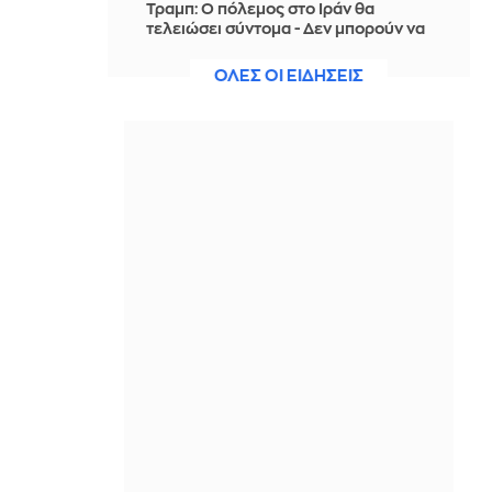
Τραμπ: Ο πόλεμος στο Ιράν θα
τελειώσει σύντομα - Δεν μπορούν να
συνεχίσουν για πολύ ακόμη
ΟΛΕΣ ΟΙ ΕΙΔΗΣΕΙΣ
ΠΡΙΝ ΑΠΌ 4 ΏΡΕΣ
Θαλάσσια ρύπανση στη Δραπετσώνα
– Συνελήφθη ο πλοίαρχος
δεξαμενόπλοιου
ΠΡΙΝ ΑΠΌ 5 ΏΡΕΣ
Διάσωση 30χρονης μετά από πτώση
από την υψηλή γέφυρα της Χαλκίδας
ΠΡΙΝ ΑΠΌ 5 ΏΡΕΣ
Οι τιμές της βενζίνης αυξήθηκαν
εξαιτίας του πολέμου του Τραμπ στο
Ιράν, και όχι λόγω της απληστίας των
πετρελαϊκών εταιρειών
ΠΡΙΝ ΑΠΌ 5 ΏΡΕΣ
Η SpaceX θα κατασκευάσει
σταθμούς παραγωγής ηλεκτρικής