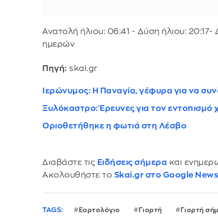
Ανατολή ήλιου: 06:41 - Δύση ήλιου: 20:17-
ημερών
Πηγή:
skai.gr
Ιερώνυμος: Η Παναγία, γέφυρα για να συν
Ξυλόκαστρο: Έρευνες για τον εντοπισμό 
Οριοθετήθηκε η φωτιά στη Λέσβο
Διαβάστε τις
Ειδήσεις σήμερα
και ενημερω
Ακολουθήστε το
Skai.gr στο Google New
TAGS:
Εορτολόγιο
Γιορτή
Γιορτή σή