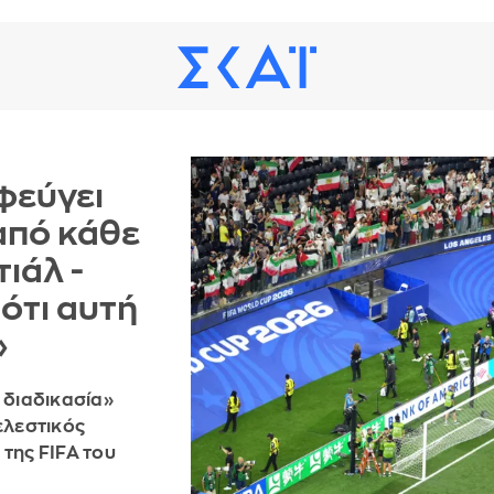
φεύγει
από κάθε
ιάλ -
ότι αυτή
»
 διαδικασία»
ελεστικός
της FIFA του