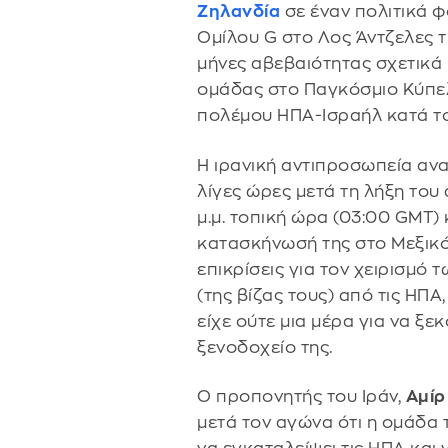
Ζηλανδία
σε έναν πολιτικά 
Ομίλου G στο Λος Άντζελες τ
μήνες αβεβαιότητας σχετικά 
ομάδας στο Παγκόσμιο Κύπε
πολέμου ΗΠΑ-Ισραήλ κατά το
Η ιρανική αντιπροσωπεία αν
λίγες ώρες μετά τη λήξη του 
μ.μ. τοπική ώρα (03:00 GMT)
κατασκήνωσή της στο Μεξικ
επικρίσεις για τον χειρισμό
(της βίζας τους) από τις ΗΠ
είχε ούτε μια μέρα για να ξε
ξενοδοχείο της.
Ο προπονητής του Ιράν,
Αμίρ
μετά τον αγώνα ότι η ομάδα 