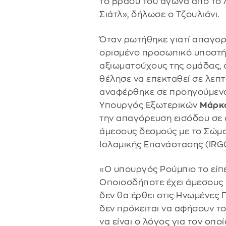
το βράδυ του αγώνα από το Λ
Σιάτλ», δήλωσε ο Τζουλιάνι.
Όταν ρωτήθηκε γιατί απαγορ
ορισμένο προσωπικό υποστήρ
αξιωματούχους της ομάδας, ο
θέλησε να επεκταθεί σε λεπτ
αναφέρθηκε σε προηγούμενα
Υπουργός Εξωτερικών
Μάρκ
την απαγόρευση εισόδου σε 
άμεσους δεσμούς με το Σώμ
Ισλαμικής Επανάστασης (IRGC
«Ο υπουργός Ρούμπιο το είπ
Οποιοσδήποτε έχει άμεσους 
δεν θα έρθει στις Ηνωμένες Π
δεν πρόκειται να αφήσουν τ
να είναι ο λόγος για τον οπο