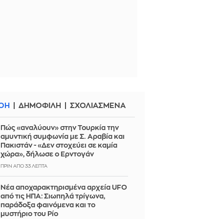
ΟΗ
ΔΗΜΟΦΙΛΗ
ΣΧΟΛΙΑΣΜΕΝΑ
Πώς «αναλύουν» στην Τουρκία την
αμυντική συμφωνία με Σ. Αραβία και
Πακιστάν - «Δεν στοχεύει σε καμία
χώρα», δήλωσε ο Ερντογάν
ΠΡΙΝ ΑΠΌ 33 ΛΕΠΤΆ
Νέα αποχαρακτηρισμένα αρχεία UFO
από τις ΗΠΑ: Σιωπηλά τρίγωνα,
παράδοξα φαινόμενα και το
μυστήριο του Ρίο