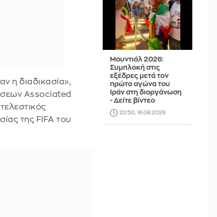
Μουντιάλ 2026:
Συμπλοκή στις
εξέδρες μετά τον
αν η διαδικασία»,
πρώτο αγώνα του
Ιράν στη διοργάνωση
ήσεων Associated
- Δείτε βίντεο
κτελεστικός
22:50, 16.06.2026
ίας της FIFA του