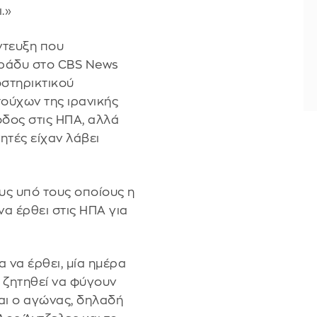
.»
ντευξη που
βράδυ στο CBS News
οστηρικτικού
ούχων της ιρανικής
δος στις ΗΠΑ, αλλά
νητές είχαν λάβει
υς υπό τους οποίους η
α έρθει στις ΗΠΑ για
 να έρθει, μία ημέρα
 ζητηθεί να φύγουν
αι ο αγώνας, δηλαδή