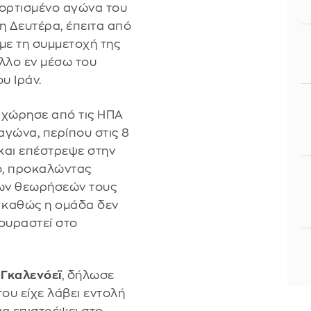
φορτισμένο αγώνα του
η Δευτέρα, έπειτα από
με τη συμμετοχή της
λλο εν μέσω του
υ Ιράν.
αχώρησε από τις ΗΠΑ
αγώνα, περίπου στις 8
 και επέστρεψε στην
ό, προκαλώντας
 των θεωρήσεών τους
Α, καθώς η ομάδα δεν
κουραστεί στο
 Γκαλενόεϊ
, δήλωσε
του είχε λάβει εντολή