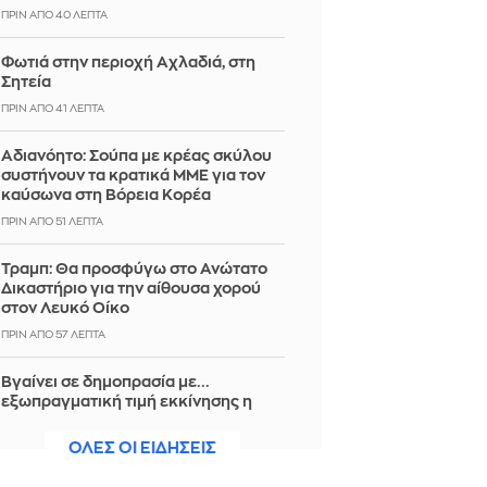
ΠΡΙΝ ΑΠΌ 40 ΛΕΠΤΆ
Φωτιά στην περιοχή Αχλαδιά, στη
Σητεία
ΠΡΙΝ ΑΠΌ 41 ΛΕΠΤΆ
Αδιανόητο: Σούπα με κρέας σκύλου
συστήνουν τα κρατικά ΜΜΕ για τον
καύσωνα στη Βόρεια Κορέα
ΠΡΙΝ ΑΠΌ 51 ΛΕΠΤΆ
Τραμπ: Θα προσφύγω στο Ανώτατο
Δικαστήριο για την αίθουσα χορού
στον Λευκό Οίκο
ΠΡΙΝ ΑΠΌ 57 ΛΕΠΤΆ
Βγαίνει σε δημοπρασία με...
εξωπραγματική τιμή εκκίνησης η
μπάλα από το γκολ με «το χέρι του
Θεού»
ΟΛΕΣ ΟΙ ΕΙΔΗΣΕΙΣ
ΠΡΙΝ ΑΠΌ 1 ΏΡΑ