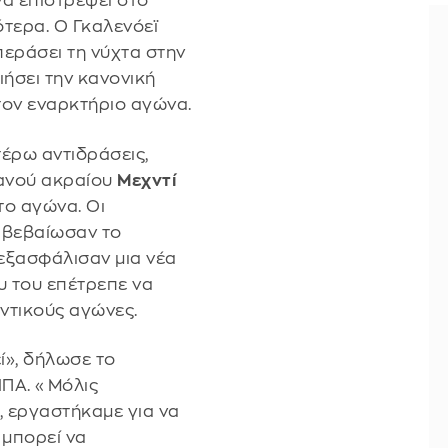
να επιστρέψει στο
τερα. Ο Γκαλενόεϊ
περάσει τη νύχτα στην
ιήσει την κανονική
τον εναρκτήριο αγώνα.
έρω αντιδράσεις,
ρανού ακραίου
Μεχντί
το αγώνα. Οι
ιβεβαίωσαν το
 εξασφάλισαν μια νέα
 του επέτρεπε να
οντικούς αγώνες.
ί», δήλωσε το
ΗΠΑ. «Μόλις
 εργαστήκαμε για να
 μπορεί να