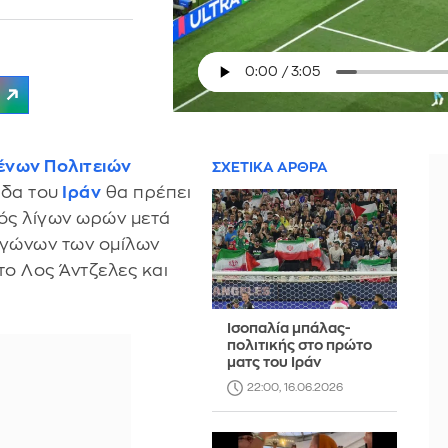
νων Πολιτειών
ΣΧΕΤΙΚΑ ΑΡΘΡΑ
άδα του
Ιράν
θα πρέπει
τός λίγων ωρών μετά
αγώνων των ομίλων
ο Λος Άντζελες και
Ισοπαλία μπάλας-
πολιτικής στο πρώτο
ματς του Ιράν
22:00, 16.06.2026