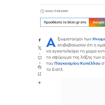
04:24, 17.06.2026
Προσθέστε το SKAI.gr στο
Google
Α
ξιωματούχοι των
Ηνωμέ
επιβεβαίωσαν ότι η ομ
να εγκαταλείψει τη χώρα εν
1
το σφύριγμα της λήξης των 
του
Παγκοσμίου Κυπέλλου
στ
3
το Σιάτλ.