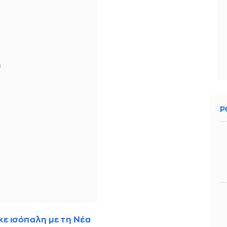
Ρ
κε ισόπαλη με τη Νέα