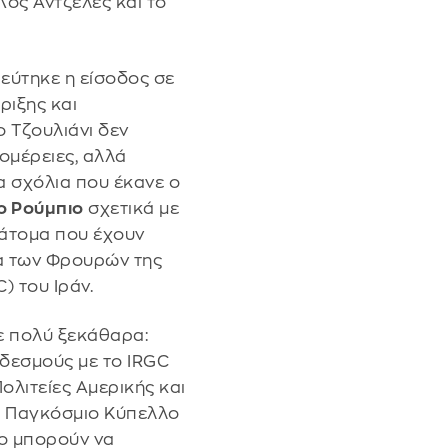
ος Άντζελες και το
εύτηκε η είσοδος σε
ιξης και
 Τζουλιάνι δεν
ομέρειες, αλλά
 σχόλια που έκανε ο
ο Ρούμπιο
σχετικά με
άτομα που έχουν
α των Φρουρών της
) του Ιράν.
ε πολύ ξεκάθαρα:
δεσμούς με το IRGC
ολιτείες Αμερικής και
ο Παγκόσμιο Κύπελλο
ίο μπορούν να