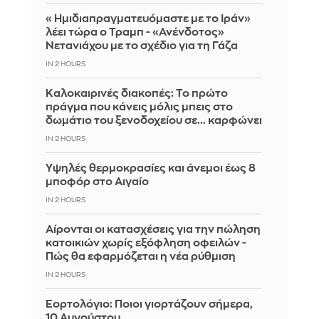
«Ημιδιαπραγματευόμαστε με το Ιράν»
λέει τώρα ο Τραμπ - «Ανένδοτος»
Νετανιάχου με το σχέδιο για τη Γάζα
IN 2 HOURS
Καλοκαιρινές διακοπές: Το πρώτο
πράγμα που κάνεις μόλις μπεις στο
δωμάτιο του ξενοδοχείου σε... καρφώνει
IN 2 HOURS
Υψηλές θερμοκρασίες και άνεμοι έως 8
μποφόρ στο Αιγαίο
IN 2 HOURS
Αίρονται οι κατασχέσεις για την πώληση
κατοικιών χωρίς εξόφληση οφειλών -
Πώς θα εφαρμόζεται η νέα ρύθμιση
IN 2 HOURS
Εορτολόγιο: Ποιοι γιορτάζουν σήμερα,
10 Αυγούστου