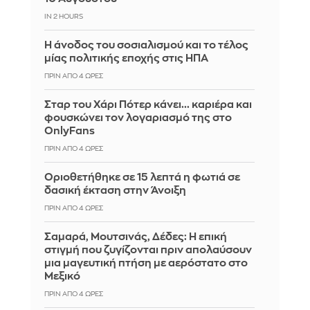
IN 2 HOURS
Η άνοδος του σοσιαλισμού και το τέλος
μίας πολιτικής εποχής στις ΗΠΑ
ΠΡΙΝ ΑΠΌ 4 ΏΡΕΣ
Σταρ του Χάρι Πότερ κάνει... καριέρα και
φουσκώνει τον λογαριασμό της στο
OnlyFans
ΠΡΙΝ ΑΠΌ 4 ΏΡΕΣ
Οριοθετήθηκε σε 15 λεπτά η φωτιά σε
δασική έκταση στην Άνοιξη
ΠΡΙΝ ΑΠΌ 4 ΏΡΕΣ
Σαμαρά, Μουτσινάς, Δέδες: Η επική
στιγμή που ζυγίζονται πριν απολαύσουν
μια μαγευτική πτήση με αερόστατο στο
Μεξικό
ΠΡΙΝ ΑΠΌ 4 ΏΡΕΣ