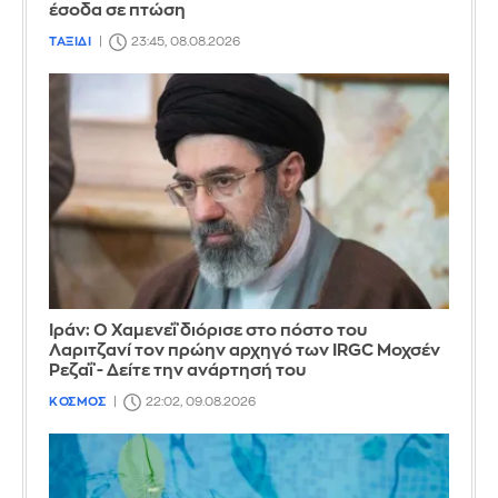
έσοδα σε πτώση
ΤΑΞΙΔΙ
23:45, 08.08.2026
Ιράν: Ο Χαμενεΐ διόρισε στο πόστο του
Λαριτζανί τον πρώην αρχηγό των IRGC Μοχσέν
Ρεζαΐ - Δείτε την ανάρτησή του
ΚΟΣΜΟΣ
22:02, 09.08.2026