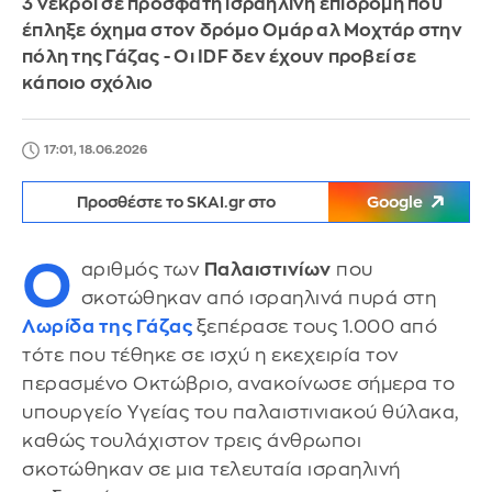
3 νεκροί σε πρόσφατη ισραηλινή επιδρομή που
έπληξε όχημα στον δρόμο Ομάρ αλ Μοχτάρ στην
πόλη της Γάζας - Οι IDF δεν έχουν προβεί σε
κάποιο σχόλιο
17:01, 18.06.2026
Προσθέστε το SKAI.gr στο
Google
Ο
αριθμός των
Παλαιστινίων
που
σκοτώθηκαν από ισραηλινά πυρά στη
Λωρίδα της Γάζας
ξεπέρασε τους 1.000 από
τότε που τέθηκε σε ισχύ η εκεχειρία τον
περασμένο Οκτώβριο, ανακοίνωσε σήμερα το
υπουργείο Υγείας του παλαιστινιακού θύλακα,
καθώς τουλάχιστον τρεις άνθρωποι
σκοτώθηκαν σε μια τελευταία ισραηλινή