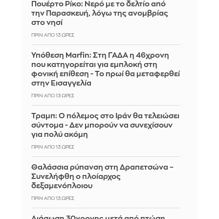
Πουέρτο Ρίκο: Νερό με το δελτίο από
την Παρασκευή, λόγω της ανομβρίας
στο νησί
ΠΡΙΝ ΑΠΌ 13 ΏΡΕΣ
Υπόθεση Marfin: Στη ΓΑΔΑ η 46χρονη
που κατηγορείται για εμπλοκή στη
φονική επίθεση - Το πρωί θα μεταφερθεί
στην Εισαγγελία
ΠΡΙΝ ΑΠΌ 13 ΏΡΕΣ
Τραμπ: Ο πόλεμος στο Ιράν θα τελειώσει
σύντομα - Δεν μπορούν να συνεχίσουν
για πολύ ακόμη
ΠΡΙΝ ΑΠΌ 13 ΏΡΕΣ
Θαλάσσια ρύπανση στη Δραπετσώνα –
Συνελήφθη ο πλοίαρχος
δεξαμενόπλοιου
ΠΡΙΝ ΑΠΌ 13 ΏΡΕΣ
Διάσωση 30χρονης μετά από πτώση