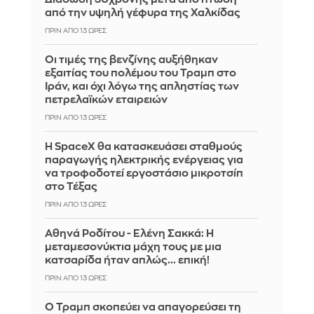
από την υψηλή γέφυρα της Χαλκίδας
ΠΡΙΝ ΑΠΌ 13 ΏΡΕΣ
Οι τιμές της βενζίνης αυξήθηκαν
εξαιτίας του πολέμου του Τραμπ στο
Ιράν, και όχι λόγω της απληστίας των
πετρελαϊκών εταιρειών
ΠΡΙΝ ΑΠΌ 13 ΏΡΕΣ
Η SpaceX θα κατασκευάσει σταθμούς
παραγωγής ηλεκτρικής ενέργειας για
να τροφοδοτεί εργοστάσιο μικροτσίπ
στο Τέξας
ΠΡΙΝ ΑΠΌ 13 ΏΡΕΣ
Αθηνά Ροδίτου - Ελένη Σακκά: Η
μεταμεσονύκτια μάχη τους με μια
κατσαρίδα ήταν απλώς... επική!
ΠΡΙΝ ΑΠΌ 13 ΏΡΕΣ
Ο Τραμπ σκοπεύει να απαγορεύσει τη