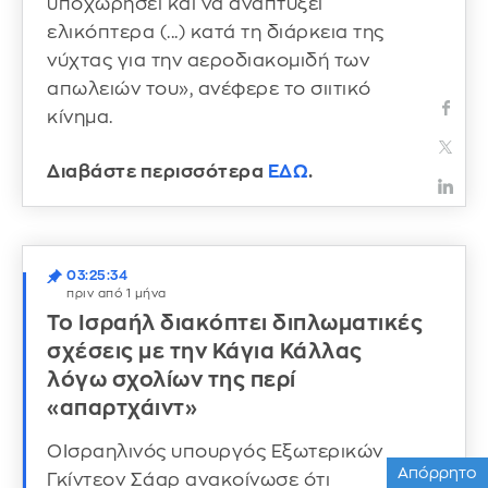
υποχωρήσει και να αναπτύξει
ελικόπτερα (...) κατά τη διάρκεια της
νύχτας για την αεροδιακομιδή των
απωλειών του», ανέφερε το σιιτικό
κίνημα.
Διαβάστε περισσότερα
ΕΔΩ
.
03:25:34
πριν από 1 μήνα
Το Ισραήλ διακόπτει διπλωματικές
σχέσεις με την Κάγια Κάλλας
λόγω σχολίων της περί
«απαρτχάιντ»
ΟΙσραηλινός υπουργός Εξωτερικών
Απόρρητο
Γκίντεον Σάαρ ανακοίνωσε ότι