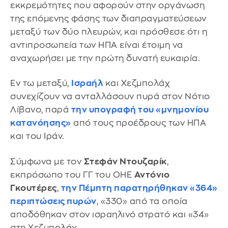
εκκρεμότητες που αφορούν στην οργάνωση
της επόμενης φάσης των διαπραγματεύσεων
μεταξύ των δύο πλευρών, και πρόσθεσε ότι η
αντιπροσωπεία των ΗΠΑ είναι έτοιμη να
αναχωρήσει με την πρώτη δυνατή ευκαιρία.
Εν τω μεταξύ,
Ισραήλ
και Χεζμπολάχ
συνεχίζουν να ανταλλάσουν πυρά στον Νότιο
Λίβανο, παρά
την υπογραφή του «μνημονίου
κατανόησης»
από τους προέδρους των ΗΠΑ
και του Ιράν.
Σύμφωνα με τον
Στεφάν Ντουζαρίκ
,
εκπρόσωπο του ΓΓ του ΟΗΕ
Αντόνιο
Γκουτέρες
,
την Πέμπτη παρατηρήθηκαν «364»
περιπτώσεις πυρών
, «330» από τα οποία
αποδόθηκαν στον ισραηλινό στρατό και «34»
στη Χεζμπολάχ.