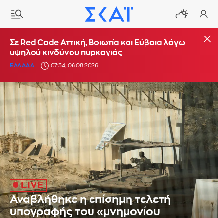
Σε Red Code Αττική, Βοιωτία και Εύβοια λόγω
υψηλού κινδύνου πυρκαγιάς
ΕΛΛΑΔΑ
07:34, 06.08.2026
Αναβλήθηκε η επίσημη τελετή
υπογραφής του «μνημονίου