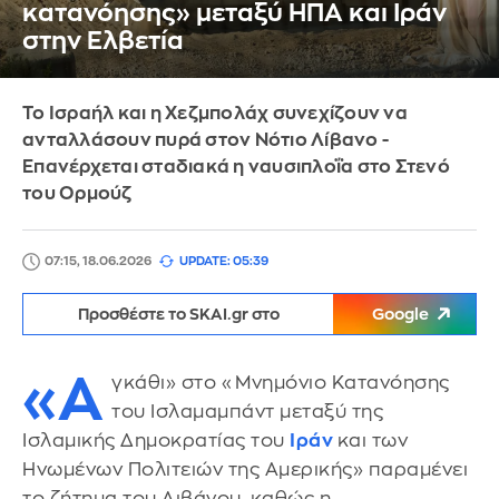
κατανόησης» μεταξύ ΗΠΑ και Ιράν
στην Ελβετία
Το Ισραήλ και η Χεζμπολάχ συνεχίζουν να
ανταλλάσουν πυρά στον Νότιο Λίβανο -
Επανέρχεται σταδιακά η ναυσιπλοΐα στο Στενό
του Ορμούζ
07:15, 18.06.2026
UPDATE: 05:39
Προσθέστε το SKAI.gr στο
Google
«Α
γκάθι» στο «Μνημόνιο Κατανόησης
του Ισλαμαμπάντ μεταξύ της
Ισλαμικής Δημοκρατίας του
Ιράν
και των
Ηνωμένων Πολιτειών της Αμερικής» παραμένει
το ζήτημα του Λιβάνου, καθώς η