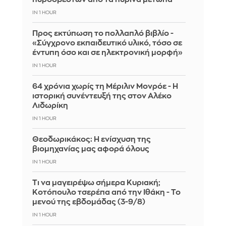
IN 1 HOUR
Προς εκτύπωση το πολλαπλό βιβλίο -
«Σύγχρονο εκπαιδευτικό υλικό, τόσο σε
έντυπη όσο και σε ηλεκτρονική μορφή»
IN 1 HOUR
64 χρόνια χωρίς τη Μέριλιν Μονρόε - Η
ιστορική συνέντευξή της στον Αλέκο
Λιδωρίκη
IN 1 HOUR
Θεοδωρικάκος: Η ενίσχυση της
βιομηχανίας μας αφορά όλους
IN 1 HOUR
Τι να μαγειρέψω σήμερα Κυριακή;
Κοτόπουλο τσερέπα από την Ιθάκη - Το
μενού της εβδομάδας (3-9/8)
IN 1 HOUR