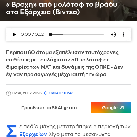
«Βροχή» από μολότοφ το βράδυ
στα Εξάρχεια (Βίντεο)
Περίπου 60 άτομα εξαπέλυσαν ταυτόχρονες
επιθέσεις με τουλάχιστον 50 μολότοφ σε
διμοιρίες των ΜΑΤ και δυνάμεις της ΟΠΚΕ - Δεν
έγιναν προσαγωγές μέχρι αυτή την ώρα
02:41, 20.12.2025
UPDATE: 07:48
Προσθέστε το SKAI.gr στο
Google
Σ
ε πεδίο μάχης μετατράπηκε η περιοχή των
Εξαρχείων
λίγο μετά τα μεσάνυχτα