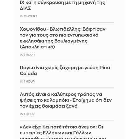
ΙΧ και η σύγκρουση με τη μηχανή της
ΔΙΑΣ
IN 2 HOURS
Χοψονίδου - Βλωτιδέλλης: Βάφτισαν
τον γιο τους στο πιο εντυπωσιακό
εκκλησάκι της Βουλιαγμένης
(Αποκλειστικό)
IN 1 HOUR
Παγωτίνια χωρίς ζάχαρη με γεύση Piña
Colada
IN 1 HOUR
Αυτός είναι ο καλύτερος τρόπος να
ψήσεις το καλαμπόκι - Στοίχημα ότι δεν
τον έχεις δοκιμάσει ξανά
IN 1 HOUR
«Δεν είχα δει ποτέ τέτοιο άνεμο»: Οι
εμπειρίες Ελλήνων και Γάλλων
πυροσβεστών από τα πύρινα μέτωπα