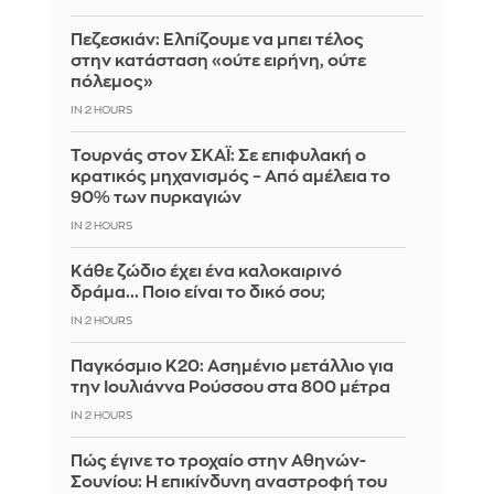
Πεζεσκιάν: Ελπίζουμε να μπει τέλος
στην κατάσταση «ούτε ειρήνη, ούτε
πόλεμος»
IN 2 HOURS
Τουρνάς στον ΣΚΑΪ: Σε επιφυλακή ο
κρατικός μηχανισμός – Από αμέλεια το
90% των πυρκαγιών
IN 2 HOURS
Κάθε ζώδιο έχει ένα καλοκαιρινό
δράμα... Ποιο είναι το δικό σου;
IN 2 HOURS
Παγκόσμιο Κ20: Ασημένιο μετάλλιο για
την Ιουλιάννα Ρούσσου στα 800 μέτρα
IN 2 HOURS
Πώς έγινε το τροχαίο στην Αθηνών-
Σουνίου: Η επικίνδυνη αναστροφή του