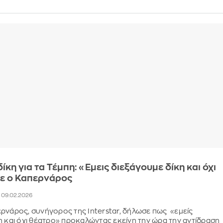
ίκη για τα Τέμπη: «Εμεις διεξάγουμε δίκη και όχι
πε ο Καπερνάρος
, 09.02.2026
ρνάρος, συνήγορος της Interstar, δήλωσε πως «εμείς
η και όχι θέατρο» προκαλώντας εκείνη την ώρα την αντίδραση