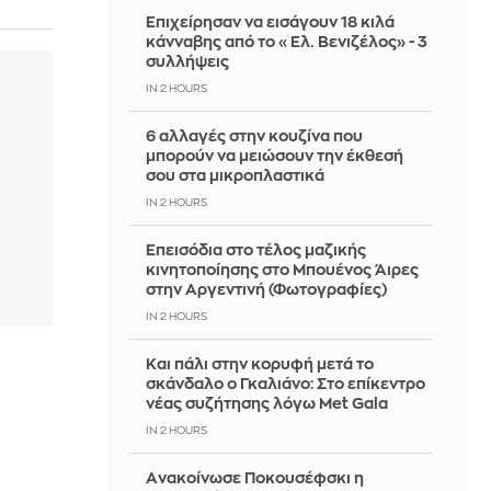
Επιχείρησαν να εισάγουν 18 κιλά
κάνναβης από το «Ελ. Βενιζέλος» - 3
συλλήψεις
IN 2 HOURS
6 αλλαγές στην κουζίνα που
μπορούν να μειώσουν την έκθεσή
σου στα μικροπλαστικά
IN 2 HOURS
Επεισόδια στο τέλος μαζικής
κινητοποίησης στο Μπουένος Άιρες
στην Αργεντινή (Φωτογραφίες)
IN 2 HOURS
Και πάλι στην κορυφή μετά το
σκάνδαλο ο Γκαλιάνο: Στο επίκεντρο
νέας συζήτησης λόγω Met Gala
IN 2 HOURS
Aνακοίνωσε Ποκουσέφσκι η