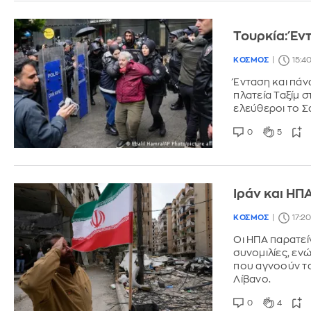
Τουρκία: Έν
ΚΟΣΜΟΣ
15:4
Ένταση και πά
πλατεία Ταξίμ
ελεύθεροι το Σ
0
5
Ιράν και ΗΠ
ΚΟΣΜΟΣ
17:2
Οι ΗΠΑ παρατεί
συνομιλίες, εν
που αγνοούν τα
Λίβανο.
0
4