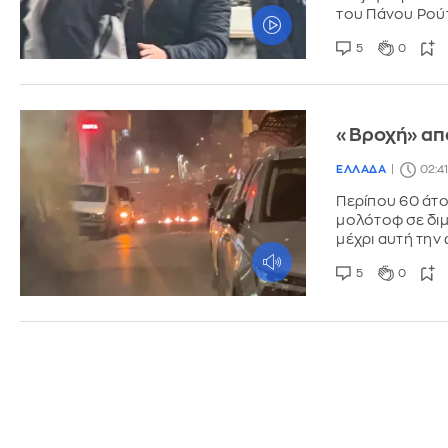
του Πάνου Ρού
5
0
«Βροχή» από
ΕΛΛΑΔΑ
02:41
Περίπου 60 άτο
μολότοφ σε διμ
μέχρι αυτή την
5
0