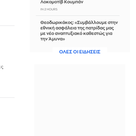
Λοκομοτίβ Κουμπάν
IN 2 HOURS
Θεοδωρικάκος: «Συμβάλλουμε στην
εθνική ασφάλεια της πατρίδας μας
με νέο αναπτυξιακό καθεστώς για
την Άμυνα»
IN 2 HOURS
ΟΛΕΣ ΟΙ ΕΙΔΗΣΕΙΣ
Βικτόρια Μπέκαμ: Με μαύρο μπικίνι
σε θαλαμηγό αξίας 19 εκατ. ευρώ στο
ές
Σεν Τροπέ (φωτό)
IN 2 HOURS
Κοτόπουλο katsu curry
IN 2 HOURS
Το απλό κόλπο για να ξεφλουδίζεις
τις ψητές πιπεριές πανεύκολα
IN 2 HOURS