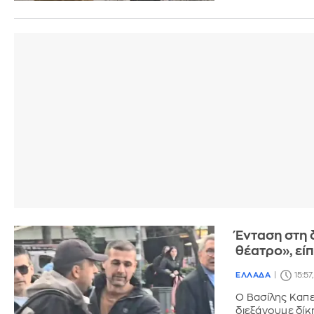
Ένταση στη δ
θέατρο», εί
ΕΛΛΑΔΑ
15:57
O Bασίλης Καπε
διεξάγουμε δίκ