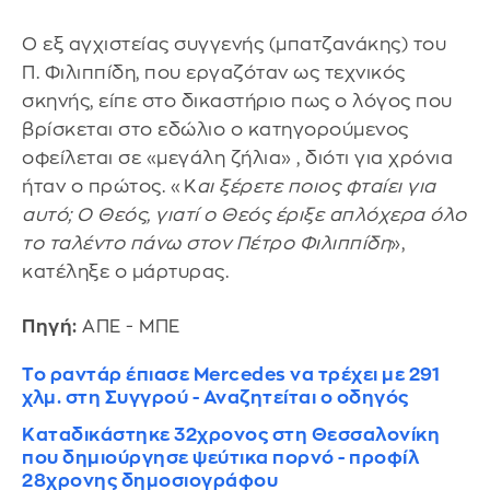
Ο εξ αγχιστείας συγγενής (μπατζανάκης) του
Π. Φιλιππίδη, που εργαζόταν ως τεχνικός
σκηνής, είπε στο δικαστήριο πως ο λόγος που
βρίσκεται στο εδώλιο ο κατηγορούμενος
οφείλεται σε «μεγάλη ζήλια» , διότι για χρόνια
ήταν ο πρώτος. «Κ
αι ξέρετε ποιος φταίει για
αυτό; Ο Θεός, γιατί ο Θεός έριξε απλόχερα όλο
το ταλέντο πάνω στον Πέτρο Φιλιππίδη
»,
κατέληξε ο μάρτυρας.
Πηγή:
ΑΠΕ - ΜΠΕ
Το ραντάρ έπιασε Mercedes να τρέχει με 291
χλμ. στη Συγγρού - Αναζητείται ο οδηγός
Καταδικάστηκε 32χρονος στη Θεσσαλονίκη
που δημιούργησε ψεύτικα πορνό - προφίλ
28χρονης δημοσιογράφου