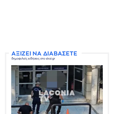
ΑΞΙΖΕΙ ΝΑ ΔΙΑΒΑΣΕΤΕ
δημοφιλείς ειδήσεις στο skai.gr