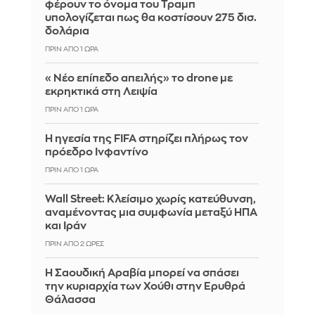
φέρουν το όνομα του Τραμπ
υπολογίζεται πως θα κοστίσουν 275 δισ.
δολάρια
ΠΡΙΝ ΑΠΌ 1 ΏΡΑ
«Νέο επίπεδο απειλής» το drone με
εκρηκτικά στη Λειψία
ΠΡΙΝ ΑΠΌ 1 ΏΡΑ
Η ηγεσία της FIFA στηρίζει πλήρως τον
πρόεδρο Ινφαντίνο
ΠΡΙΝ ΑΠΌ 1 ΏΡΑ
Wall Street: Κλείσιμο χωρίς κατεύθυνση,
αναμένοντας μια συμφωνία μεταξύ ΗΠΑ
και Ιράν
ΠΡΙΝ ΑΠΌ 2 ΏΡΕΣ
Η Σαουδική Αραβία μπορεί να σπάσει
την κυριαρχία των Χούθι στην Ερυθρά
Θάλασσα