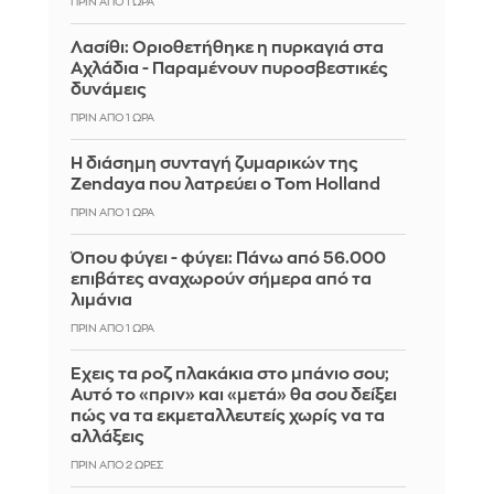
ΠΡΙΝ ΑΠΌ 1 ΏΡΑ
Λασίθι: Οριοθετήθηκε η πυρκαγιά στα
Αχλάδια - Παραμένουν πυροσβεστικές
δυνάμεις
ΠΡΙΝ ΑΠΌ 1 ΏΡΑ
Η διάσημη συνταγή ζυμαρικών της
Zendaya που λατρεύει ο Tom Holland
ΠΡΙΝ ΑΠΌ 1 ΏΡΑ
Όπου φύγει - φύγει: Πάνω από 56.000
επιβάτες αναχωρούν σήμερα από τα
λιμάνια
ΠΡΙΝ ΑΠΌ 1 ΏΡΑ
Έχεις τα ροζ πλακάκια στο μπάνιο σου;
Αυτό το «πριν» και «μετά» θα σου δείξει
πώς να τα εκμεταλλευτείς χωρίς να τα
αλλάξεις
ΠΡΙΝ ΑΠΌ 2 ΏΡΕΣ