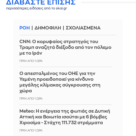
ΔΙΑΒΑΣΤΕ ΕΠΙΣΗΣ
περισσότερες ειδήσεις από το skai.gr
ΡΟΗ
ΔΗΜΟΦΙΛΗ
ΣΧΟΛΙΑΣΜΕΝΑ
CNN: Ο κορυφαίος στρατηγός του
Τραμπ αναζητά διέξοδο από τον πόλεμο
με το Ιράν
ΠΡΙΝ ΑΠΌ 1 ΏΡΑ
Ο απεσταλμένος του ΟΗΕ για την
Υεμένη προειδοποιεί για κίνδυνο
μεγάλης κλίμακας σύγκρουσης στη
χώρα
ΠΡΙΝ ΑΠΌ 1 ΏΡΑ
Meteo: Η ενέργεια της φωτιάς σε Δυτική
Αττική και Βοιωτία ισούται με 6 βόμβες
Χιροσίμα - Στάχτη 111.732 στρέμματα
ΠΡΙΝ ΑΠΌ 1 ΏΡΑ