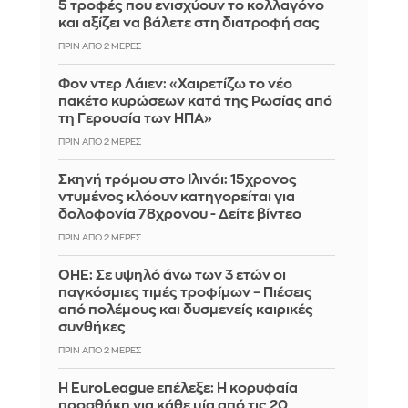
5 τροφές που ενισχύουν το κολλαγόνο
και αξίζει να βάλετε στη διατροφή σας
ΠΡΙΝ ΑΠΌ 2 ΜΈΡΕΣ
Φον ντερ Λάιεν: «Χαιρετίζω το νέο
πακέτο κυρώσεων κατά της Ρωσίας από
τη Γερουσία των ΗΠΑ»
ΠΡΙΝ ΑΠΌ 2 ΜΈΡΕΣ
Σκηνή τρόμου στο Ιλινόι: 15χρονος
ντυμένος κλόουν κατηγορείται για
δολοφονία 78χρονου - Δείτε βίντεο
ΠΡΙΝ ΑΠΌ 2 ΜΈΡΕΣ
ΟΗΕ: Σε υψηλό άνω των 3 ετών οι
παγκόσμιες τιμές τροφίμων – Πιέσεις
από πολέμους και δυσμενείς καιρικές
συνθήκες
ΠΡΙΝ ΑΠΌ 2 ΜΈΡΕΣ
Η EuroLeague επέλεξε: Η κορυφαία
προσθήκη για κάθε μία από τις 20