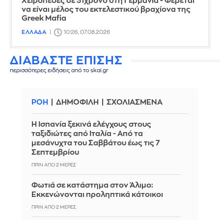
Χειροπέδες σε 31χρονο στη Γερμανία - Φέρεται
να είναι μέλος του εκτελεστικού βραχίονα της
Greek Mafia
ΕΛΛΑΔΑ
10:26, 07.08.2026
ΔΙΑΒΑΣΤΕ ΕΠΙΣΗΣ
περισσότερες ειδήσεις από το skai.gr
ΡΟΗ
ΔΗΜΟΦΙΛΗ
ΣΧΟΛΙΑΣΜΕΝΑ
Η Ισπανία ξεκινά ελέγχους στους
ταξιδιώτες από Ιταλία - Από τα
μεσάνυχτα του Σαββάτου έως τις 7
Σεπτεμβρίου
ΠΡΙΝ ΑΠΌ 2 ΜΈΡΕΣ
Φωτιά σε κατάστημα στον Άλιμο:
Εκκενώνονται προληπτικά κάτοικοι
ΠΡΙΝ ΑΠΌ 2 ΜΈΡΕΣ