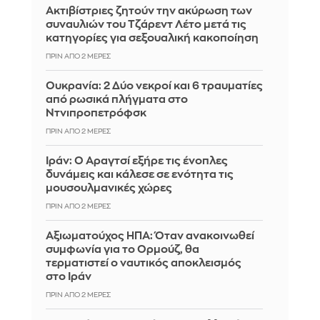
Ακτιβίστριες ζητούν την ακύρωση των
συναυλιών του Τζάρεντ Λέτο μετά τις
κατηγορίες για σεξουαλική κακοποίηση
ΠΡΙΝ ΑΠΌ 2 ΜΈΡΕΣ
Ουκρανία: 2 Δύο νεκροί και 6 τραυματίες
από ρωσικά πλήγματα στο
Ντνιπροπετρόφσκ
ΠΡΙΝ ΑΠΌ 2 ΜΈΡΕΣ
Ιράν: Ο Αραγτσί εξήρε τις ένοπλες
δυνάμεις και κάλεσε σε ενότητα τις
μουσουλμανικές χώρες
ΠΡΙΝ ΑΠΌ 2 ΜΈΡΕΣ
Αξιωματούχος ΗΠΑ: Όταν ανακοινωθεί
συμφωνία για το Ορμούζ, θα
τερματιστεί ο ναυτικός αποκλεισμός
στο Ιράν
ΠΡΙΝ ΑΠΌ 2 ΜΈΡΕΣ