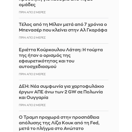
ομάδες
ΠΡΙΝ ΑΠΌ 2 ΜΈΡΕΣ
Τέλος από τη Μίλαν μετά από 7 χρόνια ο
Μπενασέρ που κλείνει στην Αλ Γκαράφα
ΠΡΙΝ ΑΠΌ 2 ΜΈΡΕΣ
Εριέττα Κούρκουλου Λάτση: Η τούρτα
της ήταν ο ορισμός της
εφευρετικότητας και του
αυτοσχεδιασμού
ΠΡΙΝ ΑΠΌ 2 ΜΈΡΕΣ
ΔΕΗ: Νέα συμφωνία για χαρτοφυλάκιο
έργων ΑΠΕ άνω των 2 GW σε Πολωνία
και Ουγγαρία
ΠΡΙΝ ΑΠΌ 2 ΜΈΡΕΣ
Ο Τραμπ προχωρά στην προσπάθεια
απόλυσης της Λίζα Κουκ από τη Fed,
μετά το πλήγμα στο Ανώτατο