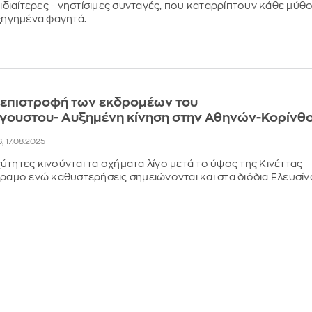
 ιδιαίτερες - νηστίσιμες συνταγές, που καταρρίπτουν κάθε μύθ
εξηγημένα φαγητά.
η επιστροφή των εκδρομέων του
γουστου- Αυξημένη κίνηση στην Αθηνών-Κορίνθ
, 17.08.2025
ύτητες κινούνται τα οχήματα λίγο μετά το ύψος της Κινέττας
έραμο ενώ καθυστερήσεις σημειώνονται και στα διόδια Ελευσίν