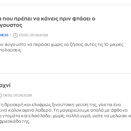
 που πρέπει να κάνεις πριν φτάσει ο
γουστος
LNESS
23:00, 05.08.2026
ν Αύγουστο να περάσει χωρίς να ζήσεις αυτές τις 10 μικρές
απολαύσεις
αχνί
06:52, 05.08.2026
 τη δροσερή και ελαφρώς ξινούτσικη γεύση της, γίνεται ένα
ιεινό καλοκαιρινό λαδερό. Τη μαγειρεύουμε απαλά με άφθονο
η ντομάτα και ελαιόλαδο, χωρίς πολλά υγρά, ώστε να μελώσει κ
 φρεσκάδα της.