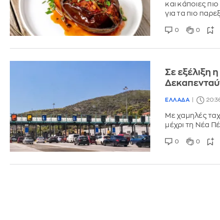
και κάποιες πιο
για τα πιο παρ
0
0
Σε εξέλιξη 
Δεκαπενταύ
ΕΛΛΑΔΑ
20:36
Με χαμηλές ταχ
μέχρι τη Νέα Π
0
0