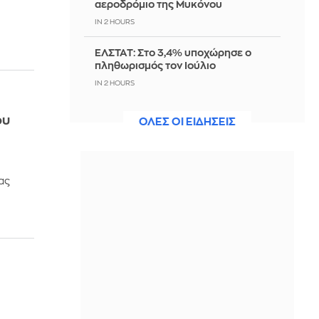
αεροδρόμιο της Μυκόνου
ο
IN 2 HOURS
ΕΛΣΤΑΤ: Στο 3,4% υποχώρησε ο
πληθωρισμός τον Ιούλιο
IN 2 HOURS
Σκέρτσος: Μην σταματήσουμε να
ου
ΟΛΕΣ ΟΙ ΕΙΔΗΣΕΙΣ
επενδύουμε στην πρόληψη, η
μεγαλύτερη τιμή στους νεκρούς
πυροσβέστες και πιλότους
IN 2 HOURS
ας
Marfin: «Δηλώνει αθώα από την
πρώτη στιγμή – Δεν υπάρχει
ταυτοποίηση» λέει ο συνήγορος της
46χρονης
IN 2 HOURS
Ηράκλειο: Υπογράφηκε η σύμβαση
για τα συστήματα αεροναυτιλίας το
υπό κατασκευή νέο Διεθνές