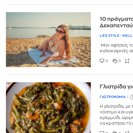
10 πράγματα
Δεκαπενταύ
LIFE STYLE - WEL
Μην αφήσεις το
καλοκαιρινές 
0
0
Γλιστρίδα γι
ΓΑΣΤΡΟΝΟΜΙΑ
Η γλιστρίδα, με
νόστιμο και υγ
κρεμμύδι, ώριμ
να κρατήσει τη