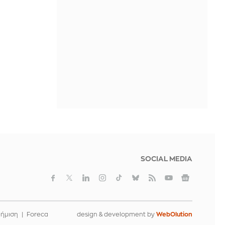
Τζέιμς Κάμερον: Έτοιμος να αφήσει
πίσω του το «Avatar» μετά από
χρόνια
IN 1 HOUR
ΣΥΡΙΖΑ: Η ενεργειακή ρήτρα δεν
σημαίνει χαμηλότερους
λογαριασμούς, ούτε σβήνει 7 χρόνια
ενεργειακής ακρίβειας
IN 1 HOUR
SOCIAL MEDIA
φήμιση
Foreca
design & development by
WebOlution