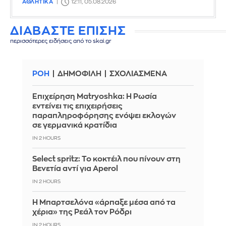
ΑΘΛΗΤΙΚΑ
12:11, 05.08.2026
ΔΙΑΒΑΣΤΕ ΕΠΙΣΗΣ
περισσότερες ειδήσεις από το skai.gr
ΡΟΗ
ΔΗΜΟΦΙΛΗ
ΣΧΟΛΙΑΣΜΕΝΑ
Επιχείρηση Matryoshka: Η Ρωσία
εντείνει τις επιχειρήσεις
παραπληροφόρησης ενόψει εκλογών
σε γερμανικά κρατίδια
IN 2 HOURS
Select spritz: Το κοκτέιλ που πίνουν στη
Βενετία αντί για Aperol
IN 2 HOURS
Η Μπαρτσελόνα «άρπαξε μέσα από τα
χέρια» της Ρεάλ τον Ρόδρι
IN 2 HOURS