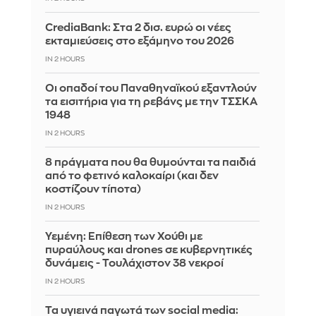
CrediaBank: Στα 2 δισ. ευρώ οι νέες
εκταμιεύσεις στο εξάμηνο του 2026
IN 2 HOURS
Οι οπαδοί του Παναθηναϊκού εξαντλούν
τα εισιτήρια για τη ρεβάνς με την ΤΣΣΚΑ
1948
IN 2 HOURS
8 πράγματα που θα θυμούνται τα παιδιά
από το φετινό καλοκαίρι (και δεν
κοστίζουν τίποτα)
IN 2 HOURS
Υεμένη: Επίθεση των Χούθι με
πυραύλους και drones σε κυβερνητικές
δυνάμεις - Τουλάχιστον 38 νεκροί
IN 2 HOURS
Τα υγιεινά παγωτά των social media: