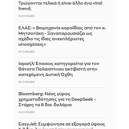
Τρώγονται τελικά ή είναι άλλο ένα viral
trend;
IN 2 HOURS
ΕΛΑΣ: «Βιομηχανία κοροϊδίας από τον κ.
Μητσοτάκη - Ξαναπαρουσιάζει ως
σχέδιο τις ίδιες ανεκπλήρωτες
υποσχέσεις»
IN 2 HOURS
Ισραήλ: Έποικος κατηγορείται για τον
θάνατο Παλαιστίνιου ακτιβιστή στην
κατεχόμενη Δυτική Όχθη
IN 2 HOURS
Bloomberg: Νέος γύρος
χρηματοδότησης για τη DeepSeek –
Στόχος τα 8 δισ. δολάρια
IN 2 HOURS
EasyJet: Συμφώνησε σε εξαγορά ύψους