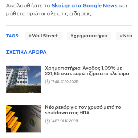
Ακολουθήστε το
Skai.gr στο Google News
και
μάθετε πρώτοι όλες τις ειδήσεις.
TAGS:
Wall Street
χρηματιστήριο
Νέα Υ
ΣΧΕΤΙΚΑ ΑΡΘΡΑ
Χρηματιστήριο: Άνοδος 1,09% με
221,65 εκατ. ευρώ τζίρο στο κλείσιμο
17:49, 01.10.2025
Νέο ρεκόρ για τον χρυσό μετά το
shutdown στις ΗΠΑ
14:57, 01.10.2025