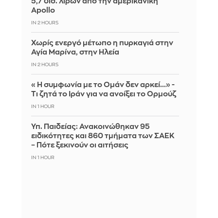
5,7 δισ. λιρών από την αμερικανική
Apollo
IN 2 HOURS
Χωρίς ενεργό μέτωπο η πυρκαγιά στην
Αγία Μαρίνα, στην Ηλεία
IN 2 HOURS
«Η συμφωνία με το Ομάν δεν αρκεί...» -
Τι ζητά το Ιράν για να ανοίξει το Ορμούζ
IN 1 HOUR
Υπ. Παιδείας: Ανακοινώθηκαν 95
ειδικότητες και 860 τμήματα των ΣΑΕΚ
– Πότε ξεκινούν οι αιτήσεις
IN 1 HOUR