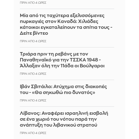
ΠΡΙΝ ΑΠΌ 4 ΏΡΕΣ
Μία από τις ταχύτερα εξελισσόμενες
πυρκαγιές στον Καναδά: Χιλιάδες
κάτοικοι εγκαταλείπουν τα σπίτια τους -
Δείτε βίντεο
ΠΡΙΝ ΑΠΌ 4 ΏΡΕΣ
Τριάρα πριν τη ρεβάνς με τον
Παναθηναϊκό για την ΤΣΣΚΑ 1948 -
Άλλαξαν όλη την 11άδα οι Βούλγαροι
ΠΡΙΝ ΑΠΌ 4 ΏΡΕΣ
Ιβάν Σβιτάιλο: Ατύχημα στις διακοπές
του - «Θα σηκωθώ πιο δυνατός»
ΠΡΙΝ ΑΠΌ 4 ΏΡΕΣ
Λίβανος: Αναφέρει ισραηλινή εισβολή
σε ένα χωριό του νότου παρά την
ανάπτυξη του λιβανικού στρατού
ΠΡΙΝ ΑΠΌ 4 ΏΡΕΣ