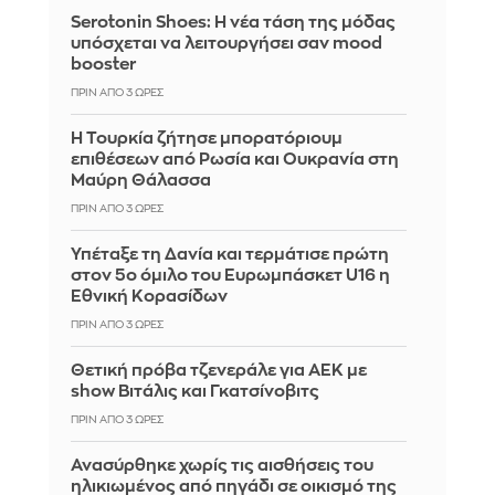
Serotonin Shoes: Η νέα τάση της μόδας
υπόσχεται να λειτουργήσει σαν mood
booster
ΠΡΙΝ ΑΠΌ 3 ΏΡΕΣ
Η Τουρκία ζήτησε μπορατόριουμ
επιθέσεων από Ρωσία και Ουκρανία στη
Μαύρη Θάλασσα
ΠΡΙΝ ΑΠΌ 3 ΏΡΕΣ
Υπέταξε τη Δανία και τερμάτισε πρώτη
στον 5ο όμιλο του Ευρωμπάσκετ U16 η
Εθνική Κορασίδων
ΠΡΙΝ ΑΠΌ 3 ΏΡΕΣ
Θετική πρόβα τζενεράλε για ΑΕΚ με
show Βιτάλις και Γκατσίνοβιτς
ΠΡΙΝ ΑΠΌ 3 ΏΡΕΣ
Ανασύρθηκε χωρίς τις αισθήσεις του
ηλικιωμένος από πηγάδι σε οικισμό της