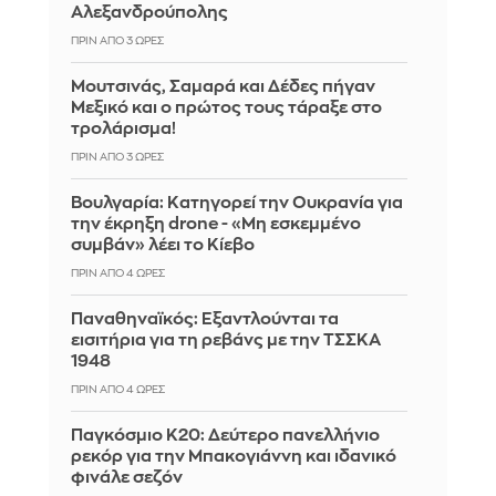
Αλεξανδρούπολης
ΠΡΙΝ ΑΠΌ 3 ΏΡΕΣ
Μουτσινάς, Σαμαρά και Δέδες πήγαν
Μεξικό και ο πρώτος τους τάραξε στο
τρολάρισμα!
ΠΡΙΝ ΑΠΌ 3 ΏΡΕΣ
Βουλγαρία: Κατηγορεί την Ουκρανία για
την έκρηξη drone - «Μη εσκεμμένο
συμβάν» λέει το Κίεβο
ΠΡΙΝ ΑΠΌ 4 ΏΡΕΣ
Παναθηναϊκός: Εξαντλούνται τα
εισιτήρια για τη ρεβάνς με την ΤΣΣΚΑ
1948
ΠΡΙΝ ΑΠΌ 4 ΏΡΕΣ
Παγκόσμιο Κ20: Δεύτερο πανελλήνιο
ρεκόρ για την Μπακογιάννη και ιδανικό
φινάλε σεζόν