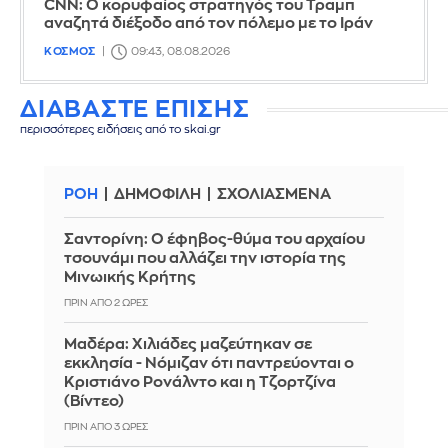
CNN: Ο κορυφαίος στρατηγός του Τραμπ
αναζητά διέξοδο από τον πόλεμο με το Ιράν
ΚΟΣΜΟΣ
09:43, 08.08.2026
ΔΙΑΒΑΣΤΕ ΕΠΙΣΗΣ
περισσότερες ειδήσεις από το skai.gr
ΡΟΗ
ΔΗΜΟΦΙΛΗ
ΣΧΟΛΙΑΣΜΕΝΑ
Σαντορίνη: Ο έφηβος-θύμα του αρχαίου
τσουνάμι που αλλάζει την ιστορία της
Μινωικής Κρήτης
ΠΡΙΝ ΑΠΌ 2 ΏΡΕΣ
Μαδέρα: Χιλιάδες μαζεύτηκαν σε
εκκλησία - Νόμιζαν ότι παντρεύονται ο
Κριστιάνο Ρονάλντο και η Τζορτζίνα
(Βίντεο)
ΠΡΙΝ ΑΠΌ 3 ΏΡΕΣ