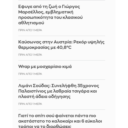
Έφυγε από τη ζωή ο Γιώργος
Μαρσέλλος, εμβληματική
προσωπικότητα του κλασικού
αθλητισμού
ΠΡΙΝ ΑΠΌ 1 ΜΈΡΑ
Καύσωνας στην Αυστρία: Ρεκόρ υψηλής
θερμοκρασίας με 40,8°C
ΠΡΙΝ ΑΠΌ 1 ΜΈΡΑ
Wrap με μοσχαρίσιο κιμά
ΠΡΙΝ ΑΠΌ 1 ΜΈΡΑ
Λιμάνι Σούδας: Συνελήφθη 35χρονος
Παλαιστίνιος με λαθραία τσιγάρα και
πλαστή άδεια οδήγησης
ΠΡΙΝ ΑΠΌ 1 ΜΈΡΑ
Γιατί το σπίτι σού φαίνεται πάντα πιο
ακατάστατο το καλοκαίρι και 6 εύκολοι
τρόποι να το διορθώσεις