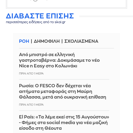
ΔΙΑΒΑΣΤΕ ΕΠΙΣΗΣ
περισσότερες ειδήσεις από το skai.gr
ΡΟΗ
ΔΗΜΟΦΙΛΗ
ΣΧΟΛΙΑΣΜΕΝΑ
Από μπιστρό σε ελληνική
γαστροταβέρνα: Δοκιμάσαμε το νέο
Nice n Easy στο Κολωνάκι
ΠΡΙΝ ΑΠΌ 1 ΜΈΡΑ
Ρωσία: Ο FESCO δεν δέχεται νέα
αιτήματα μεταφοράς στη Μαύρη
Θάλασσα, μετά από ουκρανική επίθεση
ΠΡΙΝ ΑΠΌ 1 ΜΈΡΑ
El País: «Τα λέμε εκεί στις 15 Αυγούστου»
- Φήμες στα social media για νέα μαζική
είσοδο στη Θέουτα