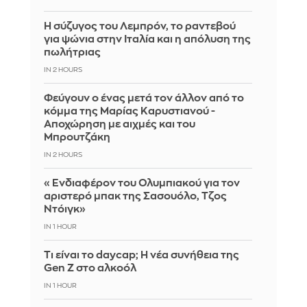
Η σύζυγος του Λεμπρόν, το ραντεβού
για ψώνια στην Ιταλία και η απόλυση της
πωλήτριας
IN 2 HOURS
Φεύγουν ο ένας μετά τον άλλον από το
κόμμα της Μαρίας Καρυστιανού -
Αποχώρηση με αιχμές και του
Μπρουτζάκη
IN 2 HOURS
«Ενδιαφέρον του Ολυμπιακού για τον
αριστερό μπακ της Σασουόλο, Τζος
Ντόιγκ»
IN 1 HOUR
Τι είναι το daycap; Η νέα συνήθεια της
Gen Z στο αλκοόλ
IN 1 HOUR