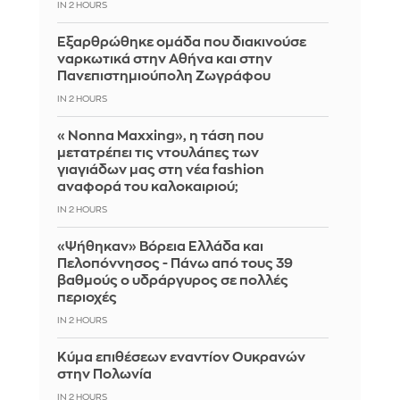
IN 2 HOURS
Εξαρθρώθηκε ομάδα που διακινούσε
ναρκωτικά στην Αθήνα και στην
Πανεπιστημιούπολη Ζωγράφου
IN 2 HOURS
«Nonna Maxxing», η τάση που
μετατρέπει τις ντουλάπες των
γιαγιάδων μας στη νέα fashion
αναφορά του καλοκαιριού;
IN 2 HOURS
«Ψήθηκαν» Βόρεια Ελλάδα και
Πελοπόννησος - Πάνω από τους 39
βαθμούς ο υδράργυρος σε πολλές
περιοχές
IN 2 HOURS
Κύμα επιθέσεων εναντίον Ουκρανών
στην Πολωνία
IN 2 HOURS