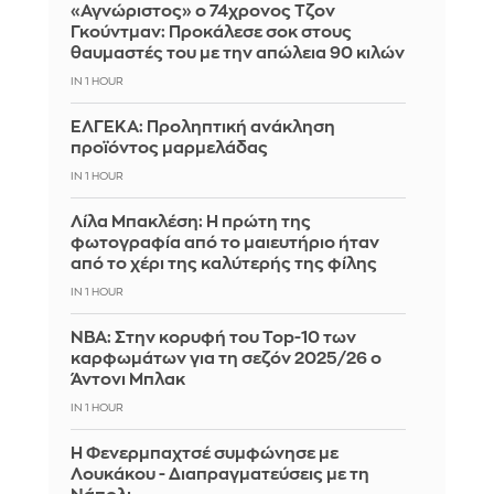
«Αγνώριστος» ο 74χρονος Τζον
Γκούντμαν: Προκάλεσε σοκ στους
θαυμαστές του με την απώλεια 90 κιλών
IN 1 HOUR
ΕΛΓΕΚΑ: Προληπτική ανάκληση
προϊόντος μαρμελάδας
IN 1 HOUR
Λίλα Μπακλέση: Η πρώτη της
φωτογραφία από το μαιευτήριο ήταν
από το χέρι της καλύτερής της φίλης
IN 1 HOUR
ΝΒΑ: Στην κορυφή του Top-10 των
καρφωμάτων για τη σεζόν 2025/26 ο
Άντονι Μπλακ
IN 1 HOUR
Η Φενερμπαχτσέ συμφώνησε με
Λουκάκου - Διαπραγματεύσεις με τη