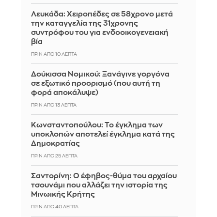
Λευκάδα: Χειροπέδες σε 58χρονο μετά
την καταγγελία της 31χρονης
συντρόφου του για ενδοοικογενειακή
βία
ΠΡΙΝ ΑΠΌ 10 ΛΕΠΤΆ
Δούκισσα Νομικού: Ξανάγινε γοργόνα
σε εξωτικό προορισμό (που αυτή τη
φορά αποκάλυψε)
ΠΡΙΝ ΑΠΌ 13 ΛΕΠΤΆ
Κωνσταντοπούλου: Το έγκλημα των
υποκλοπών αποτελεί έγκλημα κατά της
Δημοκρατίας
ΠΡΙΝ ΑΠΌ 25 ΛΕΠΤΆ
Σαντορίνη: Ο έφηβος-θύμα του αρχαίου
τσουνάμι που αλλάζει την ιστορία της
Μινωικής Κρήτης
ΠΡΙΝ ΑΠΌ 40 ΛΕΠΤΆ