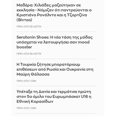
Μαδέρα: Χιλιάδες μαζεύτηκαν σε
εκκλησία - Νόμιζαν ότι παντρεύονται ο
Κριστιάνο Ρονάλντο και η Τζορτζίνα
(Βίντεο)
ΠΡΙΝ ΑΠΌ 55 ΛΕΠΤΆ
Serotonin Shoes: Η νέα τάση της μόδας
υπόσχεται να λειτουργήσει σαν mood
booster
ΠΡΙΝ ΑΠΌ 55 ΛΕΠΤΆ
Η Τουρκία ζήτησε μπορατόριουμ
επιθέσεων από Ρωσία και Ουκρανία στη
Μαύρη Θάλασσα
ΠΡΙΝ ΑΠΌ 1 ΏΡΑ
Υπέταξε τη Δανία και τερμάτισε πρώτη
στον 5ο όμιλο του Ευρωμπάσκετ U16 η
Εθνική Κορασίδων
ΠΡΙΝ ΑΠΌ 1 ΏΡΑ