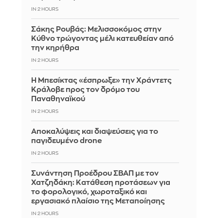
IN 2 HOURS
Σάκης Ρουβάς: Μελισσοκόμος στην
Κύθνο τρώγοντας μέλι κατευθείαν από
την κηρήθρα
IN 2 HOURS
Η Μπεσίκτας «έσπρωξε» την Χράντετς
Κράλοβε προς τον δρόμο του
Παναθηναϊκού
IN 2 HOURS
Αποκαλύψεις και διαψεύσεις για το
παγιδευμένο drone
IN 2 HOURS
Συνάντηση Προέδρου ΣΒΑΠ με τον
Χατζηδάκη: Κατάθεση προτάσεων για
το φορολογικό, χωροταξικό και
εργασιακό πλαίσιο της Μεταποίησης
IN 2 HOURS