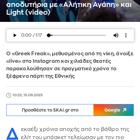
αποδυτήρια με «Αλήτικη Αγάπη» και
Light (video)
Ο «Greek Freak», μεθυσμένος από τη νίκη, άνοιξε
«live» στο Instagram και χιλιάδες θεατές
παρακολούθησαν σε πραγματικό χρόνο το
ξέφρενο πάρτι της Εθνικής
10:22, 15.09.2025
Προσθέστε το SKAI.gr στο
Google
Δ
εκαέξι χρόνια αποχής από το βάθρο της
ελίτ του μπάσκετ τελείωσαν με τον πιο