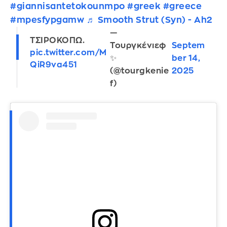
#giannisantetokounmpo
#greek
#greece
#mpesfypgamw
♬ Smooth Strut (Syn) - Ah2
—
ΤΣΙΡΟΚΟΠΩ.
Τουργκένιεφ
Septem
pic.twitter.com/M
✨
ber 14,
QiR9va451
(@tourgkenie
2025
f)