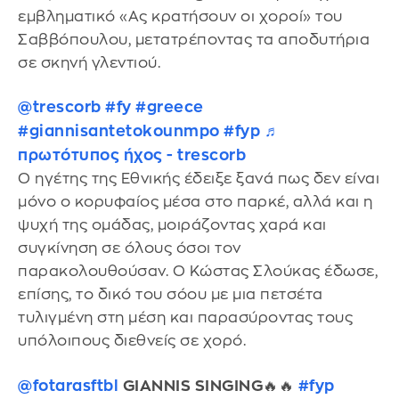
εμβληματικό «Ας κρατήσουν οι χοροί» του
Σαββόπουλου, μετατρέποντας τα αποδυτήρια
σε σκηνή γλεντιού.
@trescorb
#fy
#greece
#giannisantetokounmpo
#fyp
♬
πρωτότυπος ήχος - trescorb
Ο ηγέτης της Εθνικής έδειξε ξανά πως δεν είναι
μόνο ο κορυφαίος μέσα στο παρκέ, αλλά και η
ψυχή της ομάδας, μοιράζοντας χαρά και
συγκίνηση σε όλους όσοι τον
παρακολουθούσαν. Ο Κώστας Σλούκας έδωσε,
επίσης, το δικό του σόου με μια πετσέτα
τυλιγμένη στη μέση και παρασύροντας τους
υπόλοιπους διεθνείς σε χορό.
@fotarasftbl
GIANNIS SINGING🔥🔥
#fyp