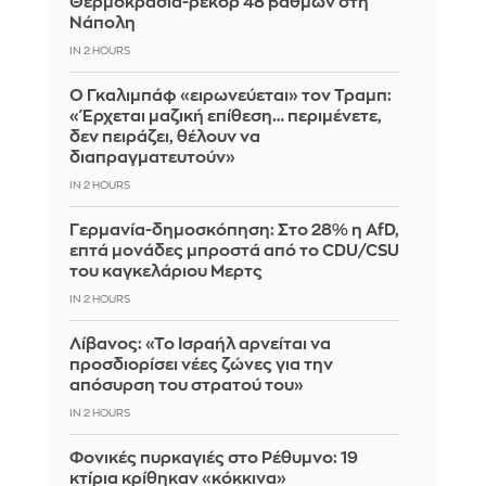
Θερμοκρασία-ρεκόρ 48 βαθμών στη
Νάπολη
IN 2 HOURS
Ο Γκαλιμπάφ «ειρωνεύεται» τον Τραμπ:
«Έρχεται μαζική επίθεση… περιμένετε,
δεν πειράζει, θέλουν να
διαπραγματευτούν»
IN 2 HOURS
Γερμανία-δημοσκόπηση: Στο 28% η AfD,
επτά μονάδες μπροστά από το CDU/CSU
του καγκελάριου Μερτς
IN 2 HOURS
Λίβανος: «Το Ισραήλ αρνείται να
προσδιορίσει νέες ζώνες για την
απόσυρση του στρατού του»
IN 2 HOURS
Φονικές πυρκαγιές στο Ρέθυμνο: 19
κτίρια κρίθηκαν «κόκκινα»