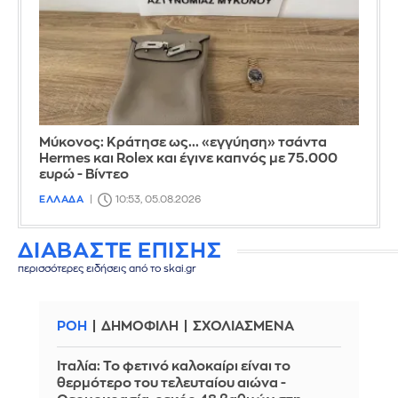
Μύκονος: Κράτησε ως... «εγγύηση» τσάντα
Hermes και Rolex και έγινε καπνός με 75.000
ευρώ - Βίντεο
ΕΛΛΑΔΑ
10:53, 05.08.2026
ΔΙΑΒΑΣΤΕ ΕΠΙΣΗΣ
περισσότερες ειδήσεις από το skai.gr
ΡΟΗ
ΔΗΜΟΦΙΛΗ
ΣΧΟΛΙΑΣΜΕΝΑ
Ιταλία: To φετινό καλοκαίρι είναι το
θερμότερο του τελευταίου αιώνα -