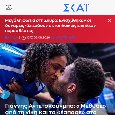
Μεγάλη φωτιά στη Σκύρο: Ενισχύθηκαν οι
δυνάμεις - Σπεύδουν ακτοπλοϊκώς επιπλέον
πυροσβέστες
ΕΛΛΑΔΑ
15:17, 06.08.2026
UPDATE: 19:38
Γιάννης Αντετοκούνμπο: «Μέθυσε»
από τη νίκη και τα «έσπασε» στα