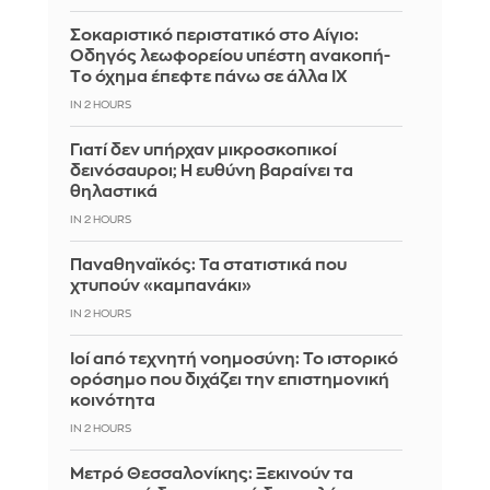
Σοκαριστικό περιστατικό στο Αίγιο:
Οδηγός λεωφορείου υπέστη ανακοπή-
Tο όχημα έπεφτε πάνω σε άλλα ΙΧ
IN 2 HOURS
Γιατί δεν υπήρχαν μικροσκοπικοί
δεινόσαυροι; Η ευθύνη βαραίνει τα
θηλαστικά
IN 2 HOURS
Παναθηναϊκός: Τα στατιστικά που
χτυπούν «καμπανάκι»
IN 2 HOURS
Ιοί από τεχνητή νοημοσύνη: Το ιστορικό
ορόσημο που διχάζει την επιστημονική
κοινότητα
IN 2 HOURS
Μετρό Θεσσαλονίκης: Ξεκινούν τα